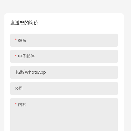
20N-150N的强大支撑力，适用于各种尺寸和重量的铝框门。
采用先进的气动向上运动技术，铝框门只需轻轻一按就会自动
打开，节省您的时间和精力。 该气弹簧具有专门设计的停留位
发送您的询价
置功能，可让您根据需要将门停在任意角度，方便取用物品或
其他操作
姓名
电子邮件
电话/WhatsApp
公司
内容