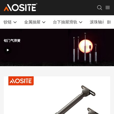
铰链
金属抽屉
台下抽屉滑轨
滚珠轴承滑
铝门气弹簧