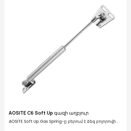
Խողովակների ավարտ. առողջ ներկի մակերես
Ձողային հարդարում. կոշտ քրոմապատ
Լրացուցիչ գործառույթներ. Ստանդարտ վերև/
փափուկ իջեցում/ազատ կանգառ/Հիդրավլիկ
կրկնակի քայլ
AOSITE C6 Soft Up գազի աղբյուր
AOSITE Soft Up Gas Spring-ը բերում է ձեզ բոլորովին
նոր փորձ ձեր շրջվող դռների համար: Գազի