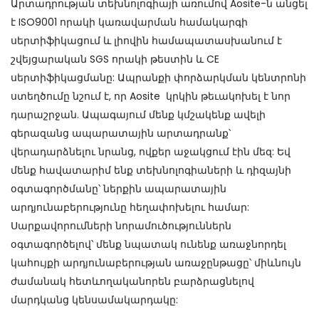
Արտադրության տեխնոլոգիայի առումով Aosite-ն անցել
է ISO9001 որակի կառավարման համակարգի
սերտիֆիկացում և լիովին համապատասխանում է
շվեյցարական SGS որակի թեստին և CE
սերտիֆիկացմանը: Ապրանքի փորձարկման կենտրոնի
ստեղծումը նշում է, որ Aosite կրկին թեւակոխել է նոր
դարաշրջան. Ապագայում մենք կմշակենք ավելի
գերազանց ապարատային արտադրանք՝
վերադարձնելու նրանց, ովքեր աջակցում էին մեզ: Եվ
մենք հավատարիմ ենք տեխնոլոգիաների և դիզայնի
օգտագործմանը՝ ներքին ապարատային
արդյունաբերությունը հեղափոխելու համար:
Սարքավորումների նորամուծություններն
օգտագործելով՝ մենք նպատակ ունենք առաջնորդել
կահույքի արդյունաբերության առաջընթացը՝ միևնույն
ժամանակ հետևողականորեն բարձրացնելով
մարդկանց կենսամակարդակը: