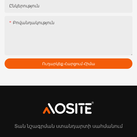
Ընկերություն
Բովանդակություն
Ուղարկեք Հարցում Հիմա
Տան նշագրման ստանդարտի սահմանում