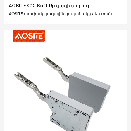
AOSITE C12 Soft Up գազի աղբյուր
AOSITE փափուկ գազային զսպանակը ձեր տան
կյանքն ավելի խելացի և հարմարավետ է դարձնում:
Գազի զսպանակը մանրակրկիտ պատրաստված է
պրեմիում պողպատից, POM-ից և 20# հարդարման
խողովակից՝ ապահովելով 20N-150N հզոր օժանդակ
ուժ, որը հարմար է տարբեր չափերի և քաշի շրջվող
դռների համար: Օդաճնշական դեպի վեր շարժման
տեխնոլոգիան հեշտացնում է ձեր պահարանների
բացումը: Հիդրավլիկ ներքև շարժման դիզայնը
կանխում է անվտանգության հնարավոր
վտանգները: Այն ունի հատուկ նախագծված մնալու
դիրքի ֆունկցիա, որը թույլ է տալիս կանգնեցնել
շրջվող դուռը ցանկացած անկյան տակ՝ ըստ ձեր
կարիքների: