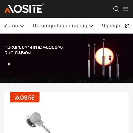
Հետո
Մետաղական դարակ
Գզրոցի տակ
ՊԱՀԱՐԱՆԻ ԴՈՒՌԸ ԳԱԶԱՅԻՆ
ԶՍՊԱՆԱԿՈՎ