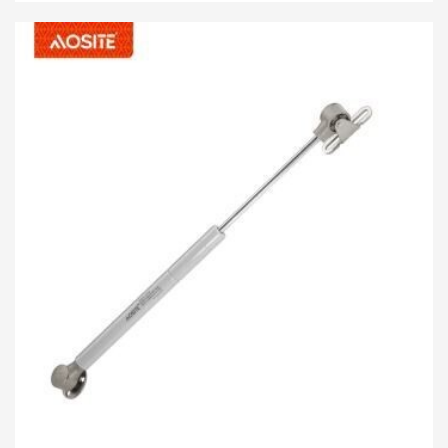
զսպանակն ունի հատուկ նախագծված մնալու
դիրքի ֆունկցիա, որը թույլ է տալիս կանգնեցնել
շրջվող դուռը ցանկացած անկյան տակ՝ ըստ ձեր
կարիքների: Օգտագործելով առաջադեմ
օդաճնշական դեպի վեր շարժում և հիդրավլիկ
դեպի ներքև շարժման տեխնոլոգիա՝ շրջվող դուռն
ինքնաբերաբար բացվում է միայն մեղմ սեղմելով՝
խնայելով ձեզ ժամանակ և ջանք: Հիդրավլիկ ներքև
շարժման դիզայնը արդյունավետորեն
դանդաղեցնում է դռան իջնելը՝ կանխելով
հանկարծակի փակումը և անվտանգության
հնարավոր վտանգները, միաժամանակ
նվազեցնելով աղմուկը։