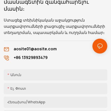
մասնագետին զանգահարելու
առանձնահատկություննե
մասին։
ր, ինչպես նաև
տեղադրման
Ստացեք տեխնիկական աջակցություն
համապատասխան
սարքավորումների լրացուցիչ սարքավորումների
չափսեր, որոնք կօգնեն
տեղադրման, սպասարկման և ուղղման համար։
ձեզ ավելի խորը
հասկանալ:
aosite01@aosite.com
+86 13929893479
Անուն
Էլ. Փոստ
Հեռախոս/WhatsApp