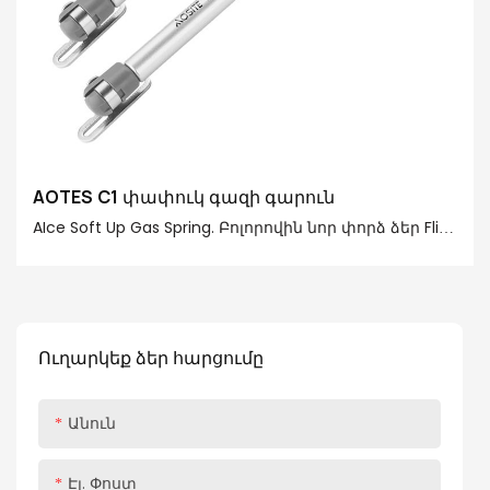
AOTES C1 փափուկ գազի գարուն
AIce Soft Up Gas Spring. Բոլորովին նոր փորձ ձեր Flip-
Up դռների համար: Aicewe Soft Up Gas Spring- ը
ապահովում է 20-150N հզոր ուժ, որը հարմար է
տարբեր չափերի եւ կշիռների խցանման դռների
համար: Անկախ նրանից, թե դա խոհանոցային
Ուղարկեք ձեր հարցումը
պատի կաբինետ է, բաղնիք հայելիի կաբինետը
կամ զգեստապահարանը, այն կարող է բոլորին
Անուն
հեշտությամբ կարգավորել նրանց, առաջարկելով
ձեզ ավելի հարմար օգտագործողի փորձ
Էլ. Փոստ