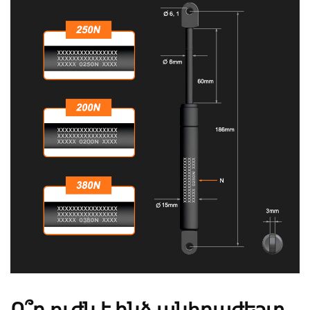
Ո՞ր ուժն է ինձ անհրաժեշտ