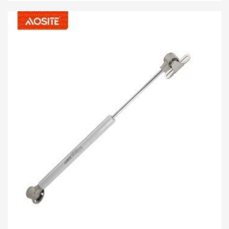
špeciálne navrhnutú funkciu zotrvania, ktorá vám
umožňuje zastaviť výklopné dvierka v akomkoľvek uhle
podľa vašich potrieb. Využitím pokročilej technológie
pneumatického pohybu nahor a hydraulického pohybu
nadol sa výklopné dvierka automaticky otvoria iba
jemným stlačením, čo vám ušetrí čas a námahu.
Konštrukcia hydraulického pohybu nadol účinne
spomaľuje klesanie dverí, čím zabraňuje náhlemu
zatvoreniu a potenciálnym bezpečnostným rizikám a
zároveň znižuje hluk