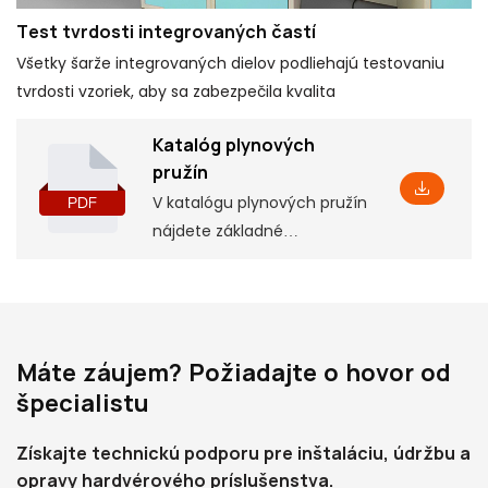
Test tvrdosti integrovaných častí
Všetky šarže integrovaných dielov podliehajú testovaniu
tvrdosti vzoriek, aby sa zabezpečila kvalita
Katalóg plynových
pružín
V katalógu plynových pružín
nájdete základné
informácie o produkte
vrátane niektorých
parametrov a vlastností,
ako aj zodpovedajúce
Máte záujem? Požiadajte o hovor od
montážne rozmery, ktoré
špecialistu
vám pomôžu pochopiť ho
do hĺbky
Získajte technickú podporu pre inštaláciu, údržbu a
opravy hardvérového príslušenstva.