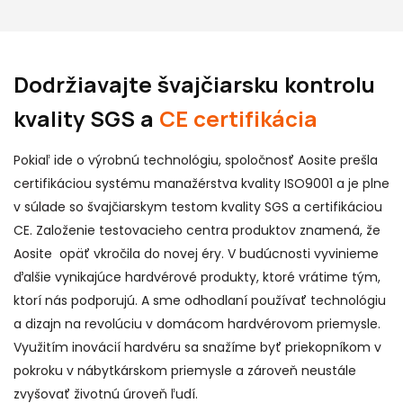
Dodržiavajte švajčiarsku kontrolu
kvality SGS a
CE certifikácia
Pokiaľ ide o výrobnú technológiu, spoločnosť Aosite prešla
certifikáciou systému manažérstva kvality ISO9001 a je plne
v súlade so švajčiarskym testom kvality SGS a certifikáciou
CE. Založenie testovacieho centra produktov znamená, že
Aosite opäť vkročila do novej éry. V budúcnosti vyvinieme
ďalšie vynikajúce hardvérové ​​produkty, ktoré vrátime tým,
ktorí nás podporujú. A sme odhodlaní používať technológiu
a dizajn na revolúciu v domácom hardvérovom priemysle.
Využitím inovácií hardvéru sa snažíme byť priekopníkom v
pokroku v nábytkárskom priemysle a zároveň neustále
zvyšovať životnú úroveň ľudí.