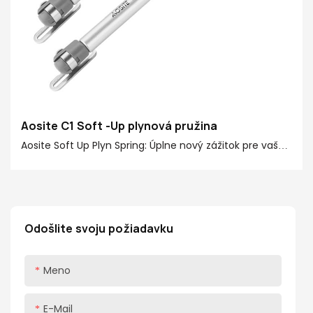
Aosite C1 Soft -Up plynová pružina
Aosite Soft Up Plyn Spring: Úplne nový zážitok pre vaše
okázané dvere! Aositová mäkká plynová pružina
poskytuje silnú podpornú silu 20-150N, ktorá je vhodná
pre preklopné dvere rôznych veľkostí a hmotností. Či
už ide o kuchynskú nástennú skrinku, skrinku na
Odošlite svoju požiadavku
zrkadlové kúpeľňové zrkadlá alebo šatníka, dokáže ich
ľahko zvládnuť a ponúka vám pohodlnejšiu
Meno
používateľskú skúsenosť
E-Mail