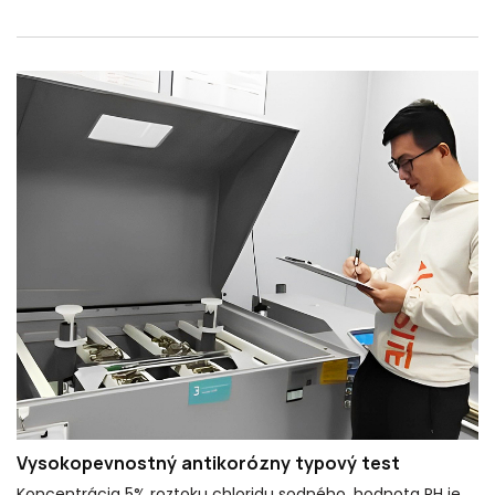
Vysokopevnostný antikorózny typový test
Koncentrácia 5% roztoku chloridu sodného, ​​hodnota PH je