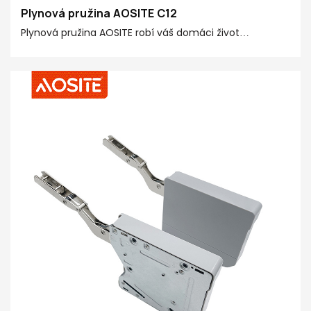
Plynová pružina AOSITE C12
Plynová pružina AOSITE robí váš domáci život
inteligentnejším a pohodlnejším! Plynová pružina je
starostlivo vyrobená z prémiovej ocele, POM a 20#
dokončovacej rúrky, ktorá poskytuje silnú podpornú silu
20N-150N, vhodná pre výklopné dvere rôznych veľkostí
a hmotností. Vďaka technológii pneumatického
pohybu nahor je otváranie skriniek jednoduché.
Konštrukcia hydraulického pohybu nadol zabraňuje
potenciálnym bezpečnostným rizikám. Má špeciálne
navrhnutú funkciu zotrvania, ktorá vám umožňuje
zastaviť výklopné dvierka v akomkoľvek uhle podľa
vašich potrieb.