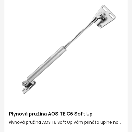
Povrchová úprava potrubia: Zdravý povrch náteru
Povrchová úprava tyče: Ridgid chrómované
Voliteľné funkcie: Štandardné stúpanie/ mäkké dolu/
voľné zastavenie/ Hydraulický dvojitý krok
Plynová pružina AOSITE C6 Soft Up
Plynová pružina AOSITE Soft Up vám prináša úplne nový
zážitok pre vaše výklopné dvere! Plynová pružina má