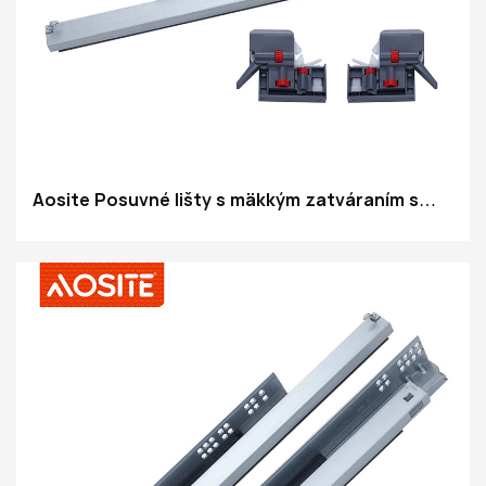
Aosite Posuvné lišty s mäkkým zatváraním s
úplným vysúvaním