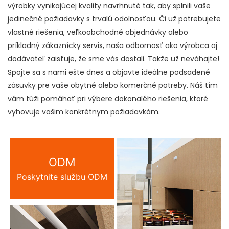
výrobky vynikajúcej kvality navrhnuté tak, aby splnili vaše
jedinečné požiadavky s trvalú odolnosťou. Či už potrebujete
vlastné riešenia, veľkoobchodné objednávky alebo
príkladný zákaznícky servis, naša odbornosť ako výrobca aj
dodávateľ zaisťuje, že sme vás dostali. Takže už neváhajte!
Spojte sa s nami ešte dnes a objavte ideálne podsadené
zásuvky pre vaše obytné alebo komerčné potreby. Náš tím
vám túži pomáhať pri výbere dokonalého riešenia, ktoré
vyhovuje vašim konkrétnym požiadavkám.
ODM
Poskytnite službu ODM