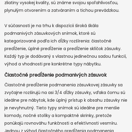
zliatiny vysokej kvality, sú známe svojou spoľahlivosťou,
plynulým otvorením a zatváraním a tichou prevádzkou.
V súčasnosti je na trhu k dispozícii široká škála
podmanivých zásuvkových snímok, ktoré sú
kategorizované podľa ich dĺžky rozšírenia: čiastočné
predĺženie, úplné predĺženie a predĺženie sklíčok zásuvky.
Každý typ je dodávaný s vlastnou jedinečnou sadou funkcií,
výhod a vhodnosti pre konkrétne typy nábytku.
Čiastočné predĺženie podmanivých zásuvok
Čiastočné predĺženie podmanenia zásuvkovej zásuvky sa
zvyčajne rozširujú na asi 3/4 dĺžky zásuvky, vďaka čomu sú
ideálne pre nábytok, kde úplný prístup k obsahu zásuvky nie
je nevyhnutný. Tieto typy snímok sú ideálne pre menšie
komody, nočné stolíky a kompaktné skrinky, pretože
ponúkajú rovnováhu funkčnosti a efektívnosti vesmíru.
Jednou z výhod čiastočného predĺženia podmanenia