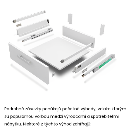
Podrobné zásuvky ponúkajú početné výhody, vďaka ktorým
sú populárnou voľbou medzi výrobcami a spotrebiteľmi
nábytku. Niektoré z týchto výhod zahŕňajú: