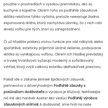
použitie v prostrediach s vysokou premávkou, ako sú
kuchyne a kúpeľne. Okrem toho sa podľahlé zásuvkové
sklíčka relatívne ľahko vyčistia, pretože neexistuje žiadna
exponovaná dráha, ktorá zachytáva úlomky, čo z nich robí
skvelú voľbu pre tých, ktorí sú zaneprázdnení.
Či už hľadáte pridanú vrstvu funkcie pre váš nábytok alebo
spoľahlivé, esteticky príjemné úložné riešenie, podsúvacie
sklíčka sú vynikajúcou voľbou. Okrem ich hladkej prevádzky
a trvalej trvanlivosti vyžarujú moderný a sofistikovaný
vzhľad, ktorý zvýši celkovú estetiku akéhokoľvek priestoru.
Pokiaľ ide o získanie skriniek špičkových zásuvok,
partnerstvo s dôveryhodným
Podľahlé zásuvky s
posúvačom dodávateľa
a výrobca je kľúčový. Nehľadajte
nič iné ako hardvér Aosite! Ako vedúci
Podľahlý výrobca
zásuvkových snímok
A dodávateľ, sme hrdí na naše