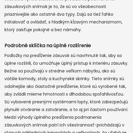
zásuvkových snímok je to, že sú vo všeobecnosti
priaznivejšie ako ostatné dva typy. Dajú sa tiež ľahko
inštalovať a ovládať, s hladkým kĺzavým mechanizmom,
ktorý zaisťuje pokojné a bez námahy.
Podrobné sklíčka na úplné rozšírenie
Podložky na predĺženie zásuvok sú navrhnuté tak, aby sa
úplne rozšírili, čo umožňuje úplný prístup k interiéru zásuvky.
Bežne sa používajú v stredne veľkom nábytku, ako sú
väčšie komody, stoly a kuchynské skrinky. Tieto snímky sú
odolnejšie ako čiastočné predĺženie, ktoré sú vyrobené tak,
aby zvládli mierne hmotnosti s dlhodobou spoľahlivosťou.
Sú vybavené presnými systémami lopty, ktoré zabezpečujú
plynulé otváranie a zatváranie, a to aj pri častom používaní.
Medzi výhody úplného predĺženia podmanenia
zásuvkových snímok patrí ich všestrannosť-prichádzajú v
rôznych nákladných kapacitách a veľkostiach, čo uľahčuje