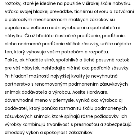
roztoky, ktoré je ideálne na použitie v širokej škále nábytku.
Vďaka svojej hladkej prevádzke, tichému otvoru a zatváraní
a pokročilým mechanizmom mäkkých zákrokov sú
populárnou voľbou medzi výrobcami a spotrebiteľmi
nábytku. Či už hľadáte čiastočné predĺženie, predĺženie,
alebo nadmerné predĺženie sklíčok zásuvky, určite nájdete
ten, ktorý vyhovuje vašim potrebám a rozpočtu.
Takže, ak hľadáte silné, spoľahlivé a tiché posuvné roztok
pre váš nábytok, nehľadajte nič iné ako podľahlé zásuvky.
Pri hľadaní možností najvyššej kvality je nevyhnutná
partnerstvo s renomovaným podmanením zásuvkových
snímok dodávateľa a výrobcu. Aosite Hardware,
dôveryhodné meno v priemysle, vyniká ako výrobca aj
dodávateľ, ktorý ponúka rozmanitú škálu podmanených
zásuvkových snímok, ktoré spĺňajú rôzne požiadavky. Ich
výrobky kombinujú trvanlivosť s presnosťou a zabezpečujú
dlhodobý výkon a spokojnosť zákazníkov.