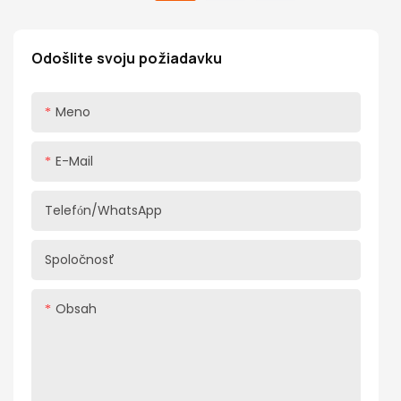
výkonom a premysleným dizajnom sa stal pre
mnohých spotrebiteľov tou najlepšou voľbou na
zlepšenie ich domáceho úložného priestoru.
Odošlite svoju požiadavku
Meno
E-Mail
Telefón/WhatsApp
Spoločnosť
Obsah