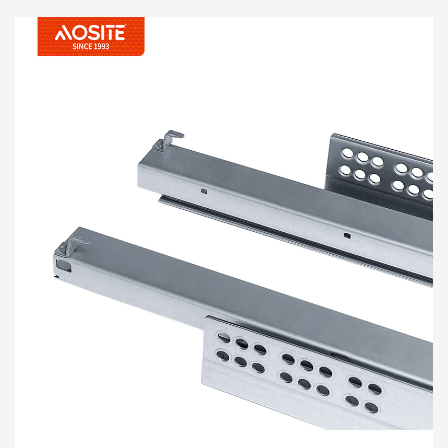
montáž pod zásuvku