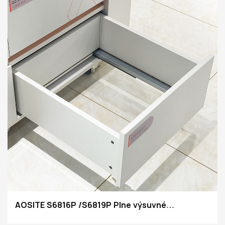
AOSITE S6816P /S6819P Plne výsuvné
zásuvkové výsuvy s otváraním zatlačením,