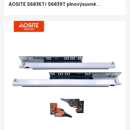
AOSITE S6836T/ S6839T plnovýsuvné
synchronizované jemné dovieranie pod zásuvku
(s 3D úchytkou)