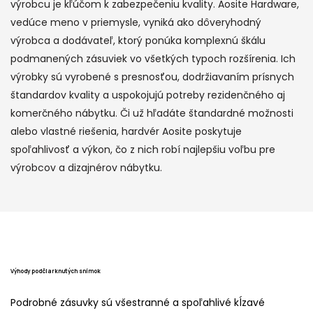
výrobcu je kľúčom k zabezpečeniu kvality. Aosite Hardware,
vedúce meno v priemysle, vyniká ako dôveryhodný
výrobca a dodávateľ, ktorý ponúka komplexnú škálu
podmanených zásuviek vo všetkých typoch rozšírenia. Ich
výrobky sú vyrobené s presnosťou, dodržiavaním prísnych
štandardov kvality a uspokojujú potreby rezidenčného aj
komerčného nábytku. Či už hľadáte štandardné možnosti
alebo vlastné riešenia, hardvér Aosite poskytuje
spoľahlivosť a výkon, čo z nich robí najlepšiu voľbu pre
výrobcov a dizajnérov nábytku.
Výhody podčiarknutých snímok
Podrobné zásuvky sú všestranné a spoľahlivé kĺzavé