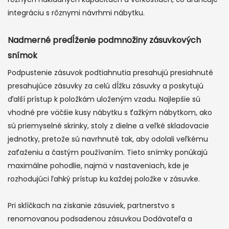
integráciu s rôznymi návrhmi nábytku.
Nadmerné predĺženie podmnožiny zásuvkových
snímok
Podpustenie zásuvok podtiahnutia presahujú presiahnuté
presahujúce zásuvky za celú dĺžku zásuvky a poskytujú
ďalší prístup k položkám uloženým vzadu. Najlepšie sú
vhodné pre väčšie kusy nábytku s ťažkým nábytkom, ako
sú priemyselné skrinky, stoly z dielne a veľké skladovacie
jednotky, pretože sú navrhnuté tak, aby odolali veľkému
zaťaženiu a častým používaním. Tieto snímky ponúkajú
maximálne pohodlie, najmä v nastaveniach, kde je
rozhodujúci ľahký prístup ku každej položke v zásuvke.
Pri sklíčkach na získanie zásuviek, partnerstvo s
renomovanou podsadenou zásuvkou Dodávateľa a