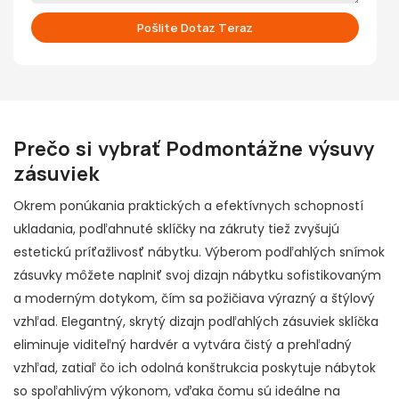
Pošlite Dotaz Teraz
Prečo si vybrať
Podmontážne výsuvy
zásuviek
Okrem ponúkania praktických a efektívnych schopností
ukladania, podľahnuté sklíčky na zákruty tiež zvyšujú
estetickú príťažlivosť nábytku. Výberom podľahlých snímok
zásuvky môžete naplniť svoj dizajn nábytku sofistikovaným
a moderným dotykom, čím sa požičiava výrazný a štýlový
vzhľad. Elegantný, skrytý dizajn podľahlých zásuviek sklíčka
eliminuje viditeľný hardvér a vytvára čistý a prehľadný
vzhľad, zatiaľ čo ich odolná konštrukcia poskytuje nábytok
so spoľahlivým výkonom, vďaka čomu sú ideálne na