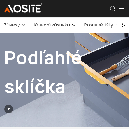
Závesy
Kovová zásuvka
Posuvné lišty pre 
Podľahlé
sklíčka