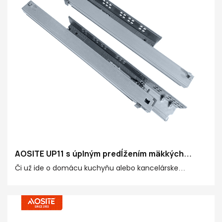
AOSITE UP11 s úplným predĺžením mäkkých
zatváraných podložiek sklíčka (s uzamknutím
Či už ide o domácu kuchyňu alebo kancelárske
skrutky)
priestory, môže vám poskytnúť dlhodobý a odolný
vysokokvalitný zážitok z posúvača