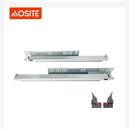
vedieť, či je push-pull hladký a či kapacita nosenia
spĺňa normy