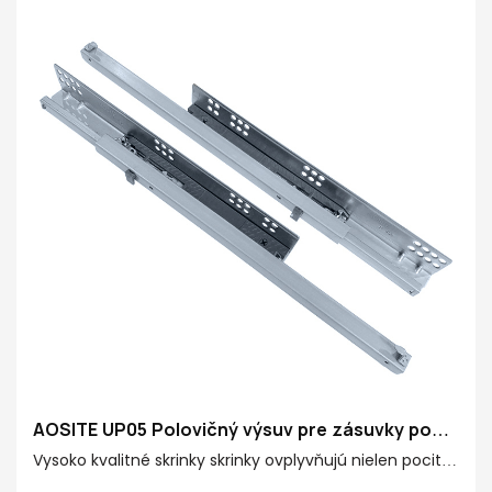
AOSITE UP05 Polovičný výsuv pre zásuvky pod
montáž (s uzamykaním pomocou závory)
Vysoko kvalitné skrinky skrinky ovplyvňujú nielen pocit
zásuvky, ale tiež určujú celkovú životnosť. Je dôležité