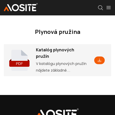
Plynová pružina
Katalóg plynových
pružín
V katalógu plynových pružín
nájdete základné
informácie o produkte
vrátane niektorých
parametrov a vlastností,
ako aj zodpovedajúce
montážne rozmery, ktoré
vám pomôžu pochopiť ho