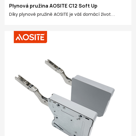
Plynová pružina AOSITE C12 Soft Up
Díky plynové pružině AOSITE je váš domácí život
chytřejší a pohodlnější! Plynová pružina je pečlivě
vyrobena z prémiové oceli, POM a 20# dokončovací
trubky, poskytuje silnou nosnou sílu 20N-150N, vhodná
pro výklopné dveře různých velikostí a hmotností.
Technologie pneumatického pohybu nahoru
usnadňuje otevírání skříněk. Konstrukce hydraulického
pohybu dolů zabraňuje potenciálním bezpečnostním
rizikům. Vyznačuje se speciálně navrženou funkcí
setrvání, která vám umožní zastavit výklopná dvířka v
libovolném úhlu podle vašich potřeb