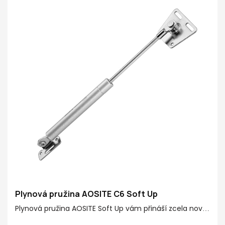
Povrchová úprava potrubí: Zdravý povrch laku
Povrch tyče: Ridgid chromovaný
Volitelné funkce: Standardní nahoru / měkké dolů /
volné zastavení / Hydraulický dvojitý krok
Plynová pružina AOSITE C6 Soft Up
Plynová pružina AOSITE Soft Up vám přináší zcela nový
zážitek pro vaše výklopné dveře! Plynová pružina má