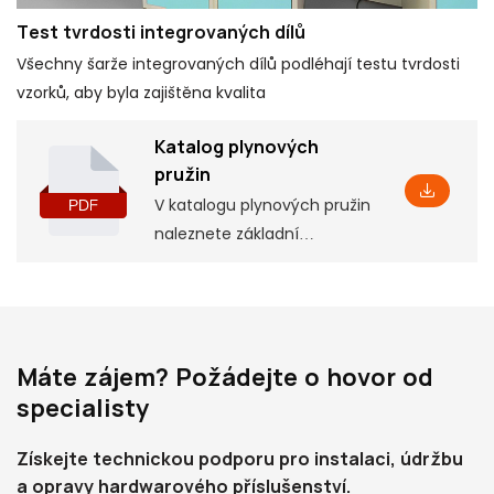
Test tvrdosti integrovaných dílů
Všechny šarže integrovaných dílů podléhají testu tvrdosti
vzorků, aby byla zajištěna kvalita
Katalog plynových
pružin
V katalogu plynových pružin
naleznete základní
informace o produktu,
včetně některých
parametrů a vlastností,
stejně jako odpovídající
Máte zájem? Požádejte o hovor od
instalační rozměry, které
specialisty
vám pomohou porozumět
tomu do hloubky
Získejte technickou podporu pro instalaci, údržbu
a opravy hardwarového příslušenství.