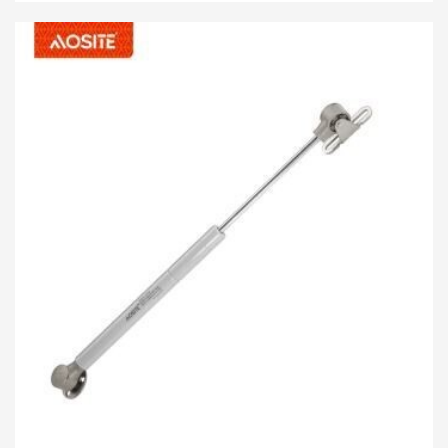
speciálně navrženou funkci setrvání, která vám
umožní zastavit výklopné dveře v libovolném úhlu
podle vašich potřeb. S využitím pokročilé technologie
pneumatického pohybu nahoru a hydraulického
pohybu dolů se výklopná dvířka automaticky otevřou
pouhým jemným stisknutím, což vám ušetří čas a
námahu. Konstrukce hydraulického pohybu dolů
účinně zpomaluje sestup dveří, zabraňuje náhlému
zavření a potenciálním bezpečnostním rizikům a
zároveň snižuje hluk