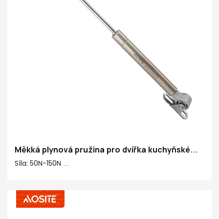
Měkká plynová pružina pro dvířka kuchyňské
skříňky
Síla: 50N-150N
Střed ke středu: 245 mm
Zdvih: 90 mm
Hlavní materiál 20#: 20# Dokončovací trubka, měď,
plast