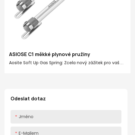
ASIOSE C1 měkké plynové pružiny
Aosite Soft Up Gas Spring: Zcela nový zážitek pro vaše
otočné dveře! Aositeová měkká plynová pružina
poskytuje výkonnou podpůrnou sílu 20-150N, vhodnou
pro převrácené dveře různých velikostí a hmotností. Ať
už se jedná o skříňku na nástěnnou zdi, skříňka na
Odeslat dotaz
koupelnu nebo šatník, dokáže je všechny zvládnout a
nabídnout vám pohodlnější uživatelský zážitek
Jméno
E-Mailem