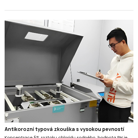
Antikorozní typová zkouška s vysokou pevností
Koncentrace 5% roztoku chloridu sodného, ​​hodnota PH je