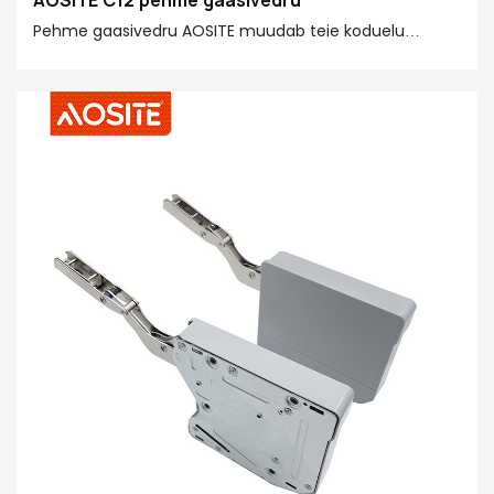
Pehme gaasivedru AOSITE muudab teie koduelu
nutikamaks ja mugavamaks! Gaasvedru on hoolikalt
valmistatud esmaklassilisest terasest, POM-ist ja 20#
viimistlustorust, pakkudes võimsat toetusjõudu 20N–
150N, mis sobib erineva suuruse ja raskusega
ülespööratavate uste jaoks. Pneumaatiline ülespoole
liikumise tehnoloogia muudab teie kappide avamise
lihtsaks. Hüdrauliline allapoole liikuv disain hoiab ära
võimalikud ohutusriskid. Sellel on spetsiaalselt välja
töötatud asendi funktsioon, mis võimaldab teil
pööratava ukse peatada mis tahes nurga all vastavalt
teie vajadustele