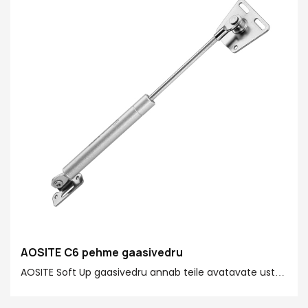
Valikulised funktsioonid: standardne üles / pehme alla /
vaba seiskamine / hüdrauliline topeltaste
AOSITE C6 pehme gaasivedru
AOSITE Soft Up gaasivedru annab teile avatavate uste
jaoks täiesti uue kogemuse! Gaasvedrul on
spetsiaalselt välja töötatud tugiasendi funktsioon, mis