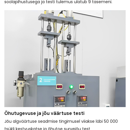
soolapihustusega ja testi tulemus ulatub 9 tasemeni.
Õhutugevuse ja jõu väärtuse testi
Jõu algväärtuse seadmise tingimusel viiakse läbi 50 000
tsükli kestvuskatse ja õhutoe survejõu test