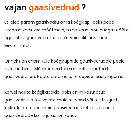
vajan
gaasivedrud
?
Et leida
parem gaasivedru
oma köögikapi jaoks pead
teadma kapiukse mõõtmeid, mida saab joonlauaga mõõta,
aga rõhku gaasivedrusse ei ole võimalik arvutada
Viivitamatult
Õnneks on enamikule köögikappide gaasivedrudele peale
trükitud tekst. Mõnikord näitab see, mitu njuutonit
gaasivedrul on. Näete paremale, et õppida jõudu lugema.
Kõrval näete köögikappide jaoks enim kasutatud
gaasivedrusid. Kui vajate muid survesid või teistsugust
käiku, leiate need meie gaasivedrude lehelt või meie
gaasivedrude konfiguraatori kaudu.