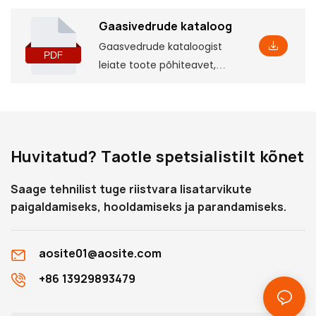
Gaasivedrude kataloog
Gaasvedrude kataloogist
leiate toote põhiteavet,
sealhulgas mõningaid
parameetreid ja omadusi
ning vastavaid
paigaldusmõõtmeid, mis
Huvitatud? Taotle spetsialistilt kõnet
aitavad teil seda põhjalikult
mõista
Saage tehnilist tuge riistvara lisatarvikute
paigaldamiseks, hooldamiseks ja parandamiseks.
aosite01@aosite.com
+86 13929893479