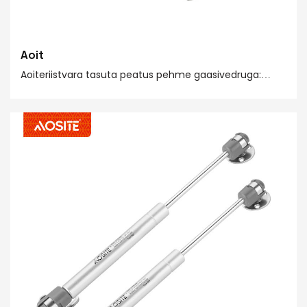
Aoit
Aoiteriistvara tasuta peatus pehme gaasivedruga:
muutke oma kodu elu mugavamaks ja mugavamaks!
See võimaldab teil hüvasti jätta traditsiooniliste
hingede segamise ja müraga ning kogeda sujuvat ja
vaikset kapi ukseoperatsiooni. Selle klanitud ja
kaasaegne disain integreerub suurepäraselt
kaasaegsete kodustiilidega