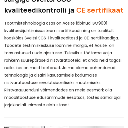
kvaliteedikontrolli ja
CE sertifikaat
Tootmistehnoloogia osas on Aosite läbinud ISO9001
kvaliteedijuhtimissüsteemi sertifikaadi ning on täielikult
kooskõlas Šveitsi SGS-i kvaliteeditesti ja CE-sertifikaadiga.
Toodete testimiskeskuse loomine märgib, et Aosite on
taas astunud uude ajastusse. Tulevikus töötame välja
rohkem suurepäraseid riistvaratooteid, et anda neid tagasi
neile, kes on meid toetanud. Ja me oleme pühendunud
tehnoloogia ja disaini kasutamisele kodumaise
riistvaratööstuse revolutsiooniliseks muutmiseks.
Riistvarauuendusi võimendades on meie eesmärk olla
mööblitööstuse edusammude eesotsas, tõstes samal ajal
järjekindlalt inimeste elatustaset.