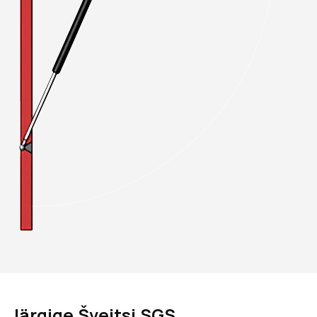
Järgige Šveitsi SGS