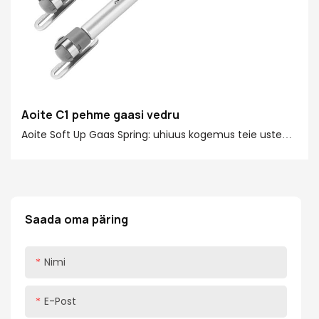
Aoite C1 pehme gaasi vedru
Aoite Soft Up Gaas Spring: uhiuus kogemus teie uste
uste jaoks! Aoite-pehme gaasi vedru pakub võimsat
tugijõudu 20-150N, mis sobib erineva suuruse ja
raskusega uste uste jaoks. Ükskõik, kas tegemist on
köögiseinakapi, vannitoapeegli kapi või riidekapiga,
Saada oma päring
saab see nendega hõlpsalt hakkama, pakkudes teile
mugavamat kasutajakogemust
Nimi
E-Post