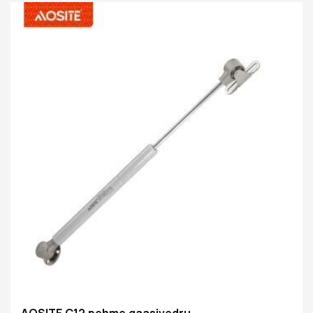
võimaldab teil pööratava ukse peatada mis tahes
nurga all vastavalt teie vajadustele. Kasutades
täiustatud pneumaatilist ülespoole liikumise ja
hüdraulilist allapoole liikumise tehnoloogiat, avaneb
ülespööratav uks automaatselt vaid õrna
vajutamisega, säästes teie aega ja vaeva. Hüdrauliline
allapoole liikuv disain aeglustab tõhusalt ukse
laskumist, vältides äkilist sulgumist ja võimalikke
ohutusriske, vähendades samal ajal ka müra
AOSITE C12 pehme gaasivedru