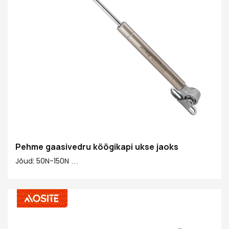
Pehme gaasivedru köögikapi ukse jaoks
Jõud: 50N-150N
Keskelt keskele: 245 mm
Käik: 90 mm
Põhimaterjal 20#: 20# Viimistlustoru, vask, plastik
Toru viimistlus: tervislik värvipind
Varda viimistlus: jäik kroomitud