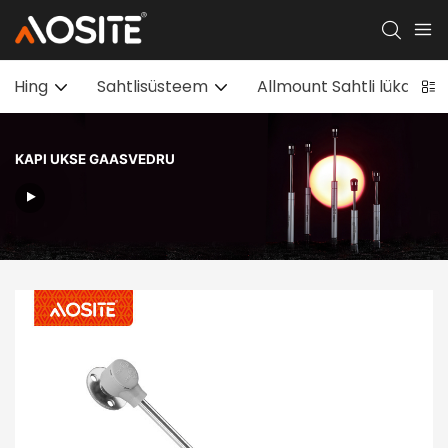
Hing
Sahtlisüsteem
Allmount Sahtli lükandu
KAPI UKSE GAASVEDRU