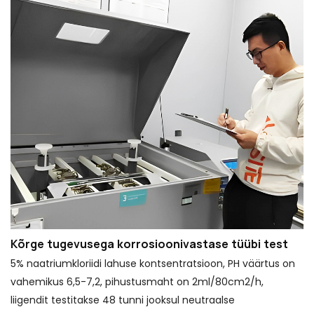
Kõrge tugevusega korrosioonivastase tüübi test
5% naatriumkloriidi lahuse kontsentratsioon, PH väärtus on
vahemikus 6,5-7,2, pihustusmaht on 2ml/80cm2/h,
liigendit testitakse 48 tunni jooksul neutraalse