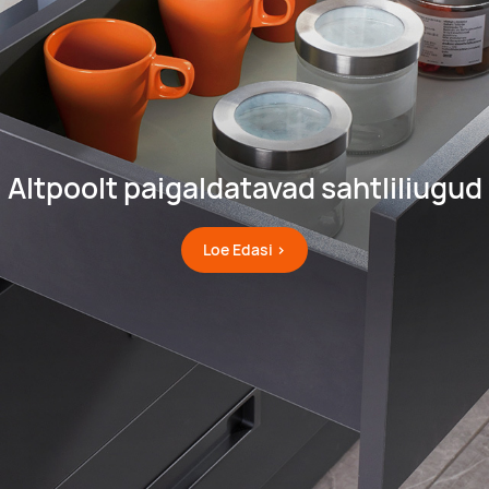
Altpoolt paigaldatavad sahtliliugud
Loe Edasi >