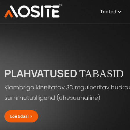
Tooted
VAIKNE
SÜSTEEM
Täielikult väljatõmmatav pehme sulgur
Altpoolt paigaldatavad liugused
Loe Edasi >