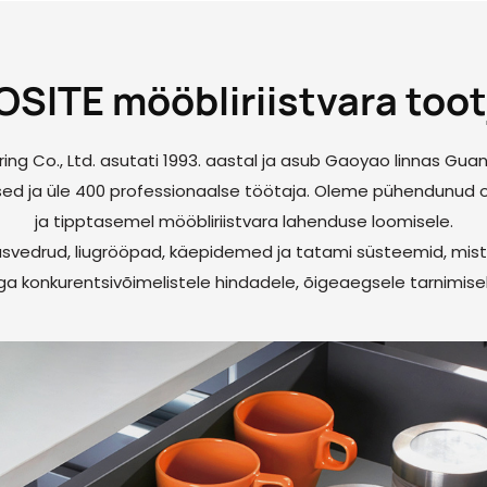
OSITE mööbliriistvara toot
ng Co., Ltd. asutati 1993. aastal ja asub Gaoyao linnas Guang
sed ja üle 400 professionaalse töötaja. Oleme pühendunud 
ja tipptasemel mööbliriistvara lahenduse loomisele.
svedrud, liugrööpad, käepidemed ja tatami süsteemid, mist
a konkurentsivõimelistele hindadele, õigeaegsele tarnimisele 