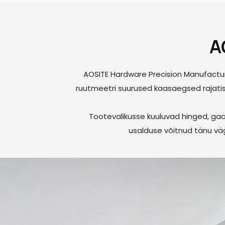
A
AOSITE Hardware Precision Manufacturi
ruutmeetri suurused kaasaegsed rajati
Tootevalikusse kuuluvad hinged, gaa
usalduse võitnud tänu väg