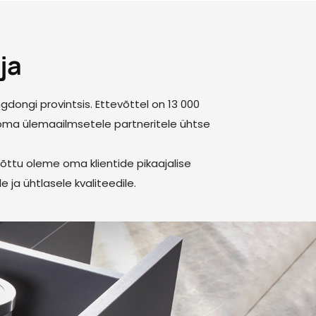
ja
dongi provintsis. Ettevõttel on 13 000
oma ülemaailmsetele partneritele ühtse
õttu oleme oma klientide pikaajalise
ja ühtlasele kvaliteedile.