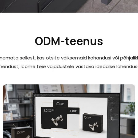
ODM-teenus
aagriga
Gaasivedru
Hinge
gurid
mata sellest, kas otsite väiksemaid kohandusi või põhjalikk
hendust; loome teie vajadustele vastava ideaalse lahendus