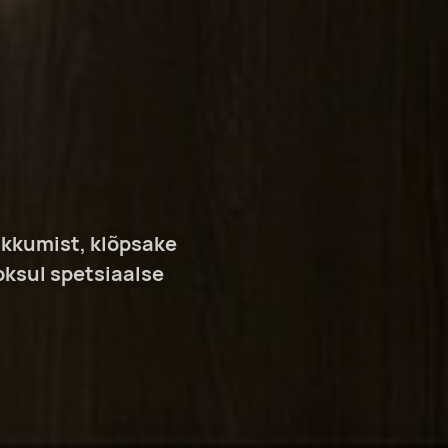
akkumist, klõpsake
oksul spetsiaalse