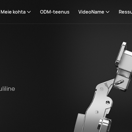
Meie kohta
ODM-teenus
VideoName
Ressu