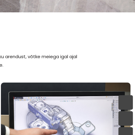
d
Käepidemed
Tagasilöögisea
e
u arendust, võtke meiega igal ajal
e.