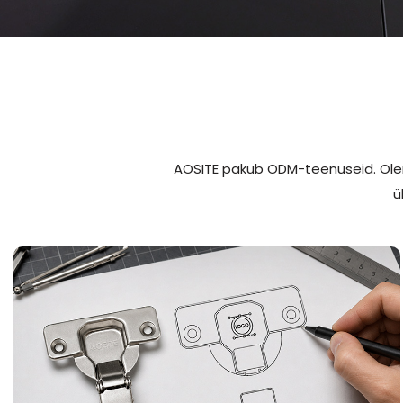
Altpoolt
Metallist
Kuull
aigaldatavad
sahtlikarp
liu
AOSITE pakub ODM-teenuseid. Olene
ahtliliugud
ü