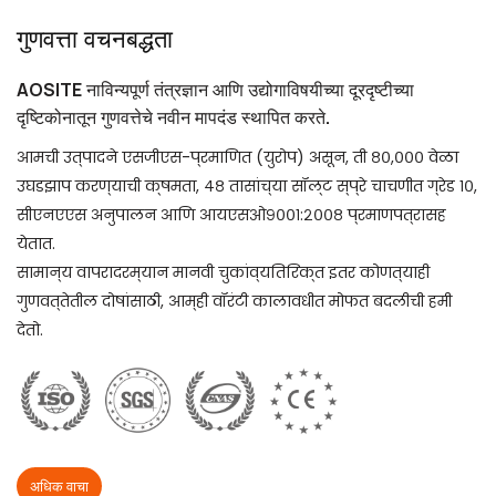
गुणवत्ता वचनबद्धता
AOSITE नाविन्यपूर्ण तंत्रज्ञान आणि उद्योगाविषयीच्या दूरदृष्टीच्या
दृष्टिकोनातून गुणवत्तेचे नवीन मापदंड स्थापित करते.
आमची उत्पादने एसजीएस-प्रमाणित (युरोप) असून, ती ८०,००० वेळा
उघडझाप करण्याची क्षमता, ४८ तासांच्या सॉल्ट स्प्रे चाचणीत ग्रेड १०,
सीएनएएस अनुपालन आणि आयएसओ९००१:२००८ प्रमाणपत्रासह
येतात.
सामान्य वापरादरम्यान मानवी चुकांव्यतिरिक्त इतर कोणत्याही
गुणवत्तेतील दोषांसाठी, आम्ही वॉरंटी कालावधीत मोफत बदलीची हमी
देतो.
अधिक वाचा