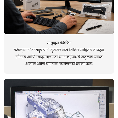
सानुकूल पॅकेजिंग
ब्रँडच्या सौंदर्यदृष्टीशी सुसंगत असे विविध साहित्य वापरून,
सौंदर्य आणि कार्यक्षमता या दोन्हींमध्ये संतुलन साधत
आतील आणि बाहेरील पॅकेजिंगची रचना करा.