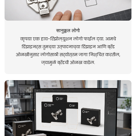
सानुकूल लोगो
कृपया एक हाय-रिझोल्यूशन लोगो फाईल द्या. आमचे
डिझाइनर्स तुमच्या उत्पादनाच्या डिझाइन आणि ब्रँड
ओळखीनुसार लोगोसाठी सर्वोत्तम जागा निश्चित करतील,
ज्यामुळे ब्रँडची ओळख वाढेल.