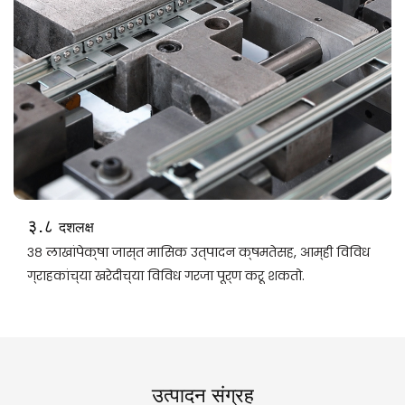
३.८
दशलक्ष
३८ लाखांपेक्षा जास्त मासिक उत्पादन क्षमतेसह, आम्ही विविध
ग्राहकांच्या खरेदीच्या विविध गरजा पूर्ण करू शकतो.
उत्पादन संग्रह