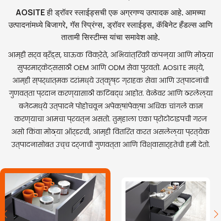
AOSITE ही ड्रॉवर स्लाईड्सची एक अग्रगण्य उत्पादक आहे. आमच्या
उत्पादनांमध्ये बिजागरे, गॅस स्प्रिंग्स, ड्रॉवर स्लाईड्स, कॅबिनेट हँडल्स आणि
तातामी सिस्टीम्स यांचा समावेश आहे.
आम्ही सर्व ब्रँड्स, घाऊक विक्रेते, अभियांत्रिकी कंपन्या आणि मोठ्या
सुपरमार्केट्ससाठी OEM आणि ODM सेवा पुरवतो. AOSITE मध्ये,
आम्ही स्पर्धात्मक दरांमध्ये उत्कृष्ट ग्राहक सेवा आणि उत्पादनांची
गुणवत्ता प्रदान करण्यासाठी कटिबद्ध आहोत. वेळेवर आणि ठरलेल्या
बजेटमध्ये उत्पादने पोहोचवून अपेक्षांपेक्षा अधिक चांगले काम
करण्याचा आमचा प्रयत्न असतो. तुम्हाला एका प्रोटोटाइपची गरज
असो किंवा मोठ्या ऑर्डरची, आम्ही वितरित करत असलेल्या प्रत्येक
उत्पादनासोबत उच्च दर्जाची गुणवत्ता आणि विश्वासार्हतेची हमी देतो.