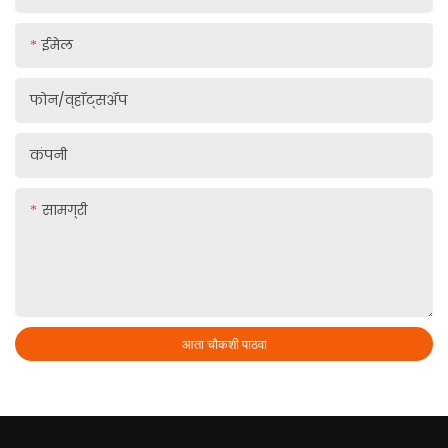
ईमेल
फोन/व्हॉट्सॲप
कंपनी
सामग्री
आता चौकशी पाठवा