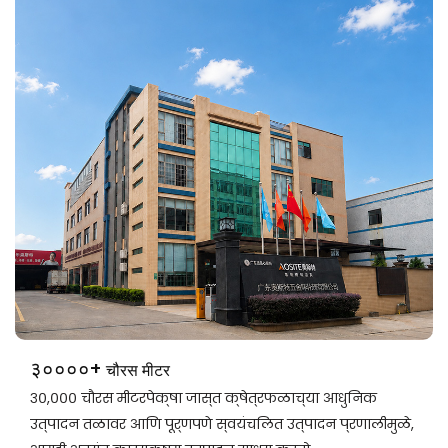
३००००+
चौरस मीटर
३०,००० चौरस मीटरपेक्षा जास्त क्षेत्रफळाच्या आधुनिक
उत्पादन तळावर आणि पूर्णपणे स्वयंचलित उत्पादन प्रणालींमुळे,