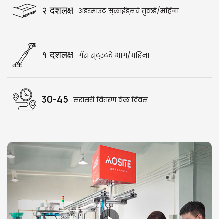
२ दशलक्ष
अंडरमाउंट स्लाईड्सचे तुकडे/महिना
१ दशलक्ष
गॅस स्ट्रटचे भाग/महिना
30-45
सरासरी वितरण वेळ दिवस