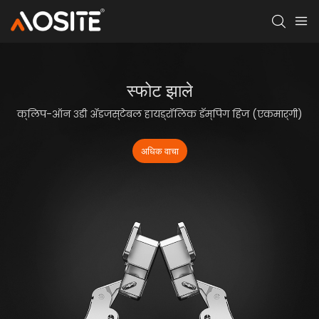
स्फोट
झाले
क्लिप-ऑन ३डी ॲडजस्टेबल हायड्रॉलिक डॅम्पिंग हिंज (एकमार्गी)
अधिक वाचा