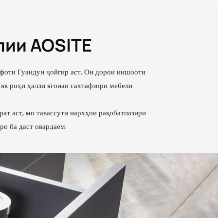
лии AOSITE
фоти Гуандун ҷойгир аст. Он дорои иншооти
як роҳи ҳалли ягонаи сахтафзори мебели
рат аст, мо тавассути нархҳои рақобатпазири
о ба даст овардаем.