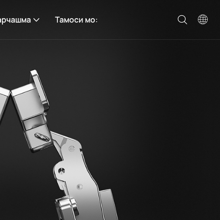
арчашма
Тамоси мо: