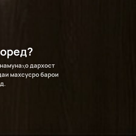
доред?
 намунаҳо дархост
ндаи махсусро барои
д.