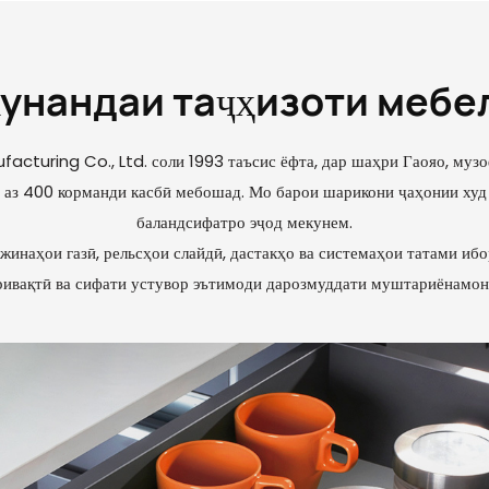
унандаи таҷҳизоти мебе
cturing Co., Ltd. соли 1993 таъсис ёфта, дар шаҳри Гаояо, музо
 аз 400 корманди касбӣ мебошад. Мо барои шарикони ҷаҳонии худ 
баландсифатро эҷод мекунем.
ужинаҳои газӣ, рельсҳои слайдӣ, дастакҳо ва системаҳои татами ибо
аривақтӣ ва сифати устувор эътимоди дарозмуддати муштариёнамонр