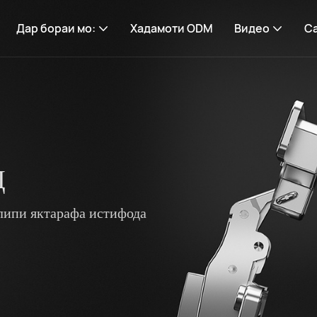
Дар бораи мо:
Хадамоти ODM
Видео
С