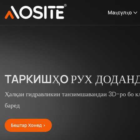
Маҳсулҳо
ХОМӮШ
СИСТЕМАИ
Пӯшиши нарми пурра
Слайдҳои зери васлкунӣ
Бештар Хонед >