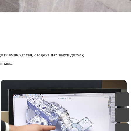
о
Дастакҳо
Дастгоҳи
барқароркунӣ
яи амиқ ҳастед, озодона дар вақти дилхоҳ
м кард.