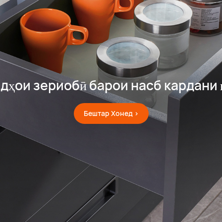
дҳои зериобӣ барои насб кардани 
Бештар Хонед >