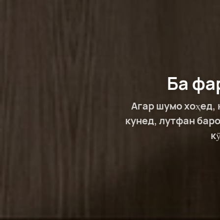
Ба фа
Агар шумо хоҳед,
кунед, лутфан баро
к