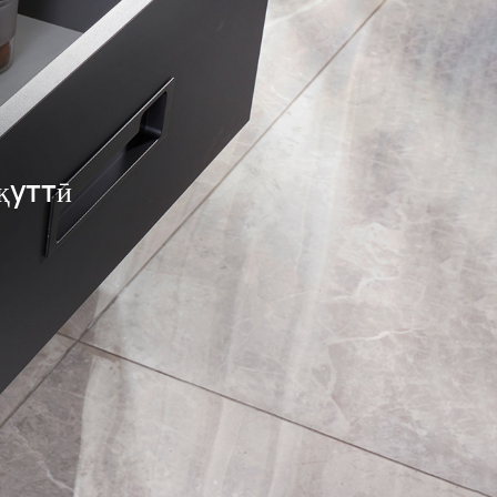
қуттӣ