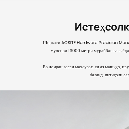
Истеҳсолк
Ширкати AOSITE Hardware Precision Manufa
муосири 13000 метри мураббаъ ва зиёда
Бо доираи васеи маҳсулот, ки аз машқҳо, пр
баланд, интиқоли с