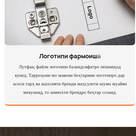
Логотипи фармоишӣ
Лутфан, файли логотипи баландсифатро пешниҳод
кунед. Тарроҳони мо макони беҳтарини логотипро дар
асоси тарҳ ва шахсияти бренди маҳсулоти шумо муайян
мекунанд, то шинохти брендро беҳтар созанд.