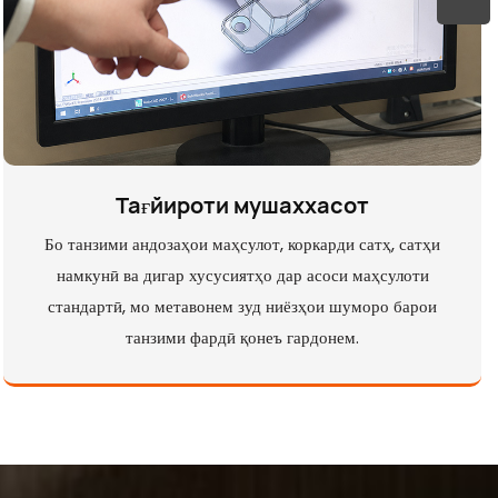
Тағйироти мушаххасот
Бо танзими андозаҳои маҳсулот, коркарди сатҳ, сатҳи
намкунӣ ва дигар хусусиятҳо дар асоси маҳсулоти
стандартӣ, мо метавонем зуд ниёзҳои шуморо барои
танзими фардӣ қонеъ гардонем.