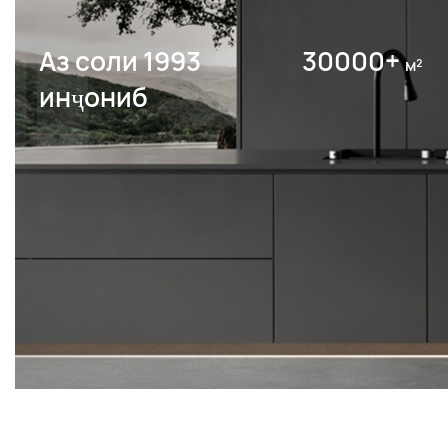
Аз соли 1993
30000+
м²
инҷониб