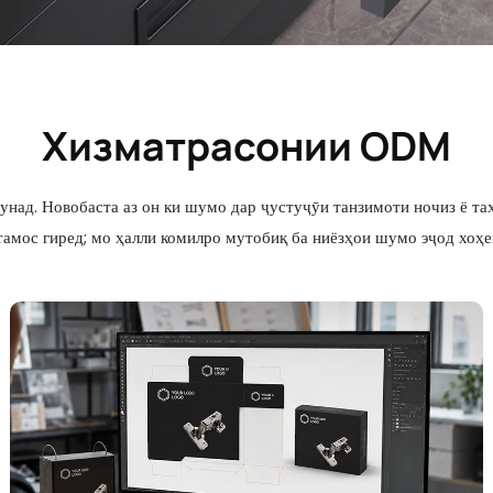
Хизматрасонии ODM
йдҳои
Пружинаи газ
ҳалқаҳ
ипники
д. Новобаста аз он ки шумо дар ҷустуҷӯи танзимоти ночиз ё таҳи
ашакл
тамос гиред; мо ҳалли комилро мутобиқ ба ниёзҳои шумо эҷод хоҳе