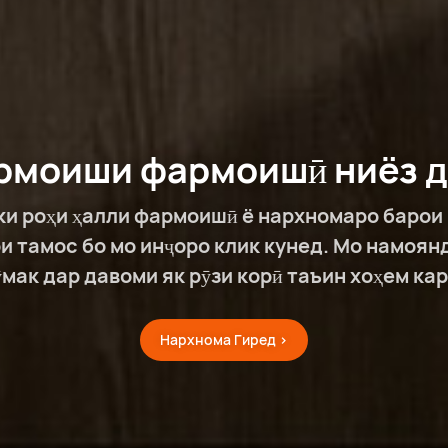
рмоиши фармоишӣ ниёз 
 ки роҳи ҳалли фармоишӣ ё нархномаро барои
и тамос бо мо инҷоро клик кунед. Мо намоя
ӯмак дар давоми як рӯзи корӣ таъин хоҳем кар
Нархнома Гиред >