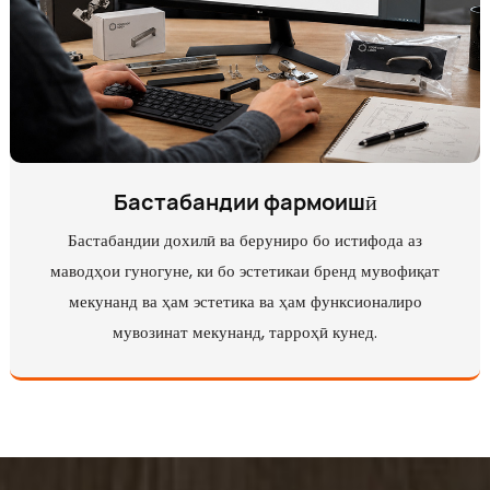
Бастабандии фармоишӣ
Бастабандии дохилӣ ва беруниро бо истифода аз
маводҳои гуногуне, ки бо эстетикаи бренд мувофиқат
мекунанд ва ҳам эстетика ва ҳам функсионалиро
мувозинат мекунанд, тарроҳӣ кунед.