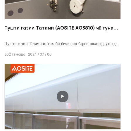
Пушти газии Татами (AOSITE AG3810) чӣ гуна
насб ва демонтаж карда мешавад?
Пушти газии Татами интихоби беҳтарин барои шкафҳо, утоқҳои
хоб ва утоқҳои офис аст. Арзиши хеле баланд ва сифат, бо
802
тамошо
2024
07
06
функсияи бастани буферӣ.