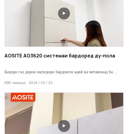
AOSITE AG3620 системаи бардоред ду-пола
Баҳори газ дорои иқтидори бардошти қавӣ ва метавонад ба
таври худкор васеъ ва contract.With буфери гидравликӣ ва
690
тамошо
2024
05
23
дарунсохти нафт муқовимат, он комилан нарм ва бе садо баста
аст.