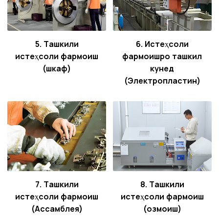
5. Ташкили
6. Истеҳсоли
истеҳсоли фармоиш
фармоишро ташкил
(шкаф)
кунед
(Электропластин)
7. Ташкили
8. Ташкили
истеҳсоли фармоиш
истеҳсоли фармоиш
(Ассамблея)
(озмоиш)