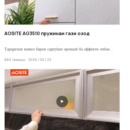
AOSITE AG3510 пружинаи гази озод
Тарҳрезии комил барои сарпӯши ороишӣ ба эффекти зебои
тарроҳии насб ноил шавед, фосиларо бо девори дохилии шкафи
644
тамошо
2024
05
23
фьюшн сарфа кунед.