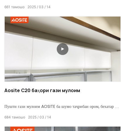
алюминӣ мувофиқ аст ва насб кардан осон аст. Дигар вазифаи
661
тамошо
2025
03
14
мавқеъи мавқеъ, он ба эҳтиёҷоти гуногун мувофиқат мекунад.
Ин борро интихоб кунед, то ки ҳаётатон оқилтар ва қулайро
қулай кунад!
Aosite C20 баҳори гази мулоим
Пушти гази мулоим AOSITE ба шумо таҷрибаи ором, бехатар ва
бароҳати пӯшидани дарҳоро меорад ва ҳар як баста шудани
684
тамошо
2025
03
14
дарро ба маросими шево ва зебо табдил медиҳад! Бо
халалдоршавии садо хайрухуш кунед ва аз хатарҳои бехатарӣ