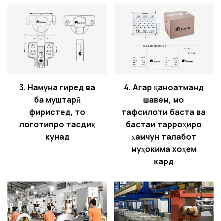
3. Намуна гиред ва
4. Агар қаноатманд
ба муштарӣ
шавем, мо
фиристед, то
тафсилоти баста ва
логотипро тасдиқ
бастаи тарроҳиро
кунад
ҳамчун талабот
муҳокима хоҳем
кард