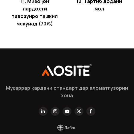
11. Мизоҷон
12. Тартиб додани
пардохти
мол
тавозунро ташкил
мекунад (70%)
Муқаррар кардани стандарт дар аломатгузории
хона
Забон