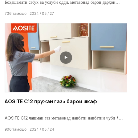
Боҳашамати сабук ва услуби оддӣ, метавонад барои дарҳои
гуногуни кабинетҳои фармоишӣ истифода шавад
736
тамошо
2024
05
27
AOSITE C12 пружаи газӣ барои шкаф
AOSITE C12 чашмаи газ метавонад навбати навбатии чӯбӣ /
чаҳорчӯбаи дари алюминий суст гардиши устувори поён
906
тамошо
2024
05
24