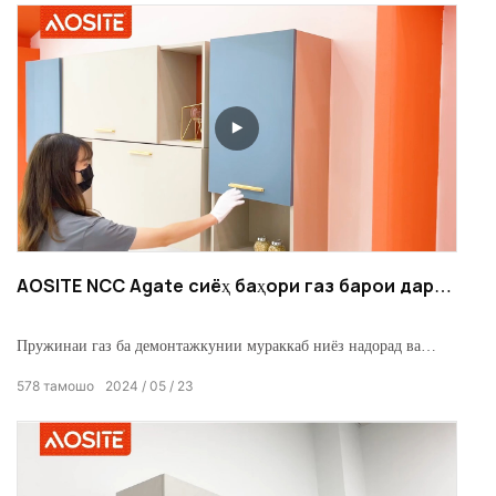
AOSITE NCC Agate сиёҳ баҳори газ барои дари
Девони
Пружинаи газ ба демонтажкунии мураккаб ниёз надорад ва
тамоми устухони ҳавоӣ дорои бартариҳои ивазкунии бе талаф,
578
тамошо
2024
05
23
сатҳи калони тамос, ҷойгиркунии се нуқта, насби зуд, бехатарӣ
ва устуворӣ мебошад.