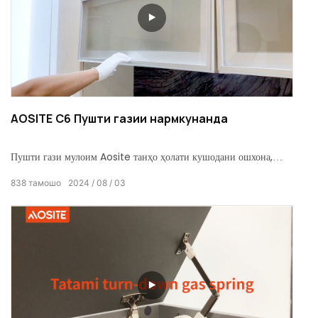
AOSITE C6 Пушти газии нармкунанда
Пушти гази мулоим Aosite танҳо ҳолати кушодани ошхона,
гардероб ва дигар ҷойҳоро аз нав муайян мекунад ва ба фазои
838
тамошо
2024
08
03
истиқоматӣ бо сифати аъло ва тарҳи инсонӣ услуби ғайриоддӣ
зам мекунад.