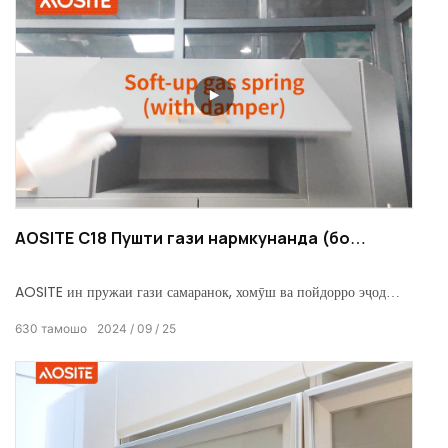
дурӣ ҷӯед, аз ҳаёти осоишта ва бароҳати хона лаззат баред.
AOSITE C18 Пушти гази нармкунанда (бо
дампер)
AOSITE ин пружаи гази самаранок, хомӯш ва пойдорро эҷод
мекунад, ки ба фазои хонаи шумо нафс ва оромӣ зам мекунад.
630
тамошо
2024
09
25