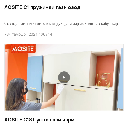
AOSITE C1 пружинаи гази озод
Сохтори динамикии ҳалқаи дукарата дар дохили газ қабул карда
мешавад. Амалиёт комил, хомӯш ва мӯҳлати хидмат аст.
784
тамошо
2024
06
14
AOSITE C18 Пушти гази нарм