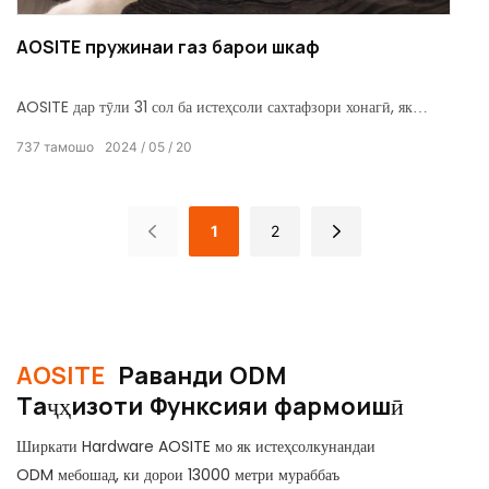
AOSITE пружинаи газ барои шкаф
AOSITE дар тӯли 31 сол ба истеҳсоли сахтафзори хонагӣ, як
корхонаи пурқувват ва хидматҳои касбии OEM ва ODM
737
тамошо
2024
05
20
тамаркуз мекунад.
1
2
AOSITE
Раванди ODM
Таҷҳизоти Функсияи фармоишӣ
Ширкати Hardware AOSITE мо як истеҳсолкунандаи
ODM мебошад, ки дорои 13000 метри мураббаъ