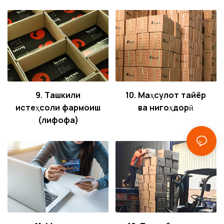
9. Ташкили
10. Маҳсулот тайёр
истеҳсоли фармоиш
ва нигоҳдорӣ
(лифофа)