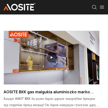
AOSITE BKK gas malgukia aluminiozko marko
atearentzat
Баҳори ASKIT BKK ба шумо барои дарҳои чаҳорчӯбаи брендии
худ таҷрибаи бренд меорад! Он барои намудҳои гуногуни дарҳои