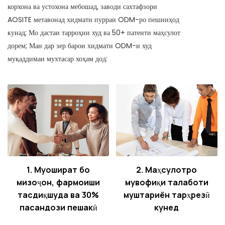
корхона ва устохона мебошад, заводи сахтафзори
AOSITE метавонад хидмати пурраи ODM-ро пешниҳод
кунад; Мо дастаи тарроҳии худ ва 50+ патенти маҳсулот
дорем; Ман дар зер барои хидмати ODM-и худ
муқаддимаи мухтасар хоҳам дод:
1. Муошират бо
2. Маҳсулотро
мизоҷон, фармоиши
мувофиқи талаботи
тасдиқшуда ва 30%
муштариён тарҳрезӣ
пасандози пешакӣ
кунед