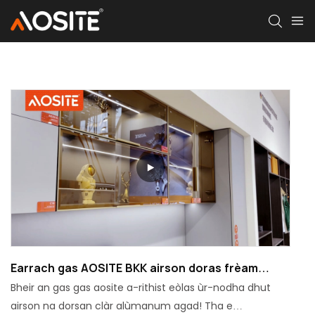
Earrach gas AOSITE BKK airson doras frèam
alùmanum
Bheir an gas gas aosite a-rithist eòlas ùr-nodha dhut
airson na dorsan clàr alùmanum agad! Tha e