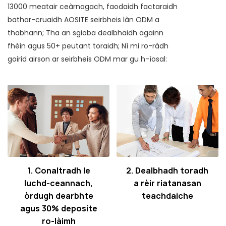
13000 meatair ceàrnagach, faodaidh factaraidh
bathar-cruaidh AOSITE seirbheis làn ODM a
thabhann; Tha an sgioba dealbhaidh againn
fhèin agus 50+ peutant toraidh; Nì mi ro-ràdh
goirid airson ar seirbheis ODM mar gu h-ìosal:
1. Conaltradh le
2. Dealbhadh toradh
luchd-ceannach,
a rèir riatanasan
òrdugh dearbhte
teachdaiche
agus 30% deposite
ro-làimh