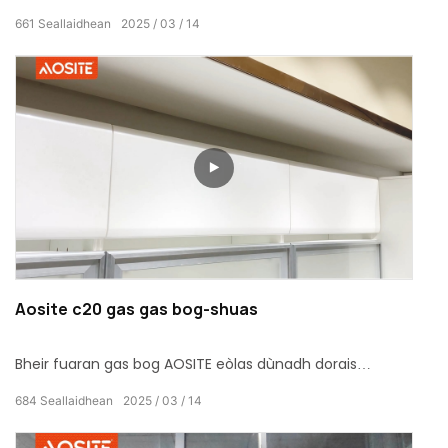
freagarrach airson diofar sheòrsaichean dorsan
661
Seallaidhean
2025
03
14
foghlaim alùmanum agus tha e furasta a stàladh. A
'nochdadh gnìomh dreuchd fuireach, bidh e a'
coinneachadh ri na feumalachdan eadar-mheasgte
agad. Tagh an t-earrach gas seo gus do bheatha
dachaigh a dhèanamh nas buige agus nas
freagarraiche!
Aosite c20 gas gas bog-shuas
Bheir fuaran gas bog AOSITE eòlas dùnadh dorais
sàmhach, sàbhailte agus comhfhurtail dhut, a’
684
Seallaidhean
2025
03
14
tionndadh gach dùnadh dorais gu deas-ghnàth
eireachdail is grinn! Abair beannachd le buaireadh fuaim