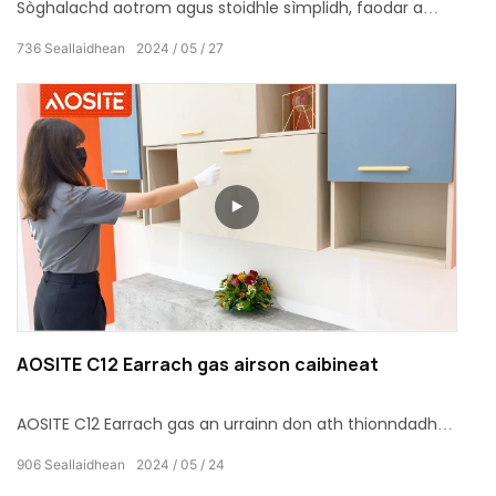
Sòghalachd aotrom agus stoidhle sìmplidh, faodar a
chleachdadh airson diofar dhorsan caibineat
736
Seallaidhean
2024
05
27
àbhaisteach
AOSITE C12 Earrach gas airson caibineat
AOSITE C12 Earrach gas an urrainn don ath thionndadh
frèam doras fiodha / alùmanum tionndadh sìos gu
906
Seallaidhean
2024
05
24
slaodach