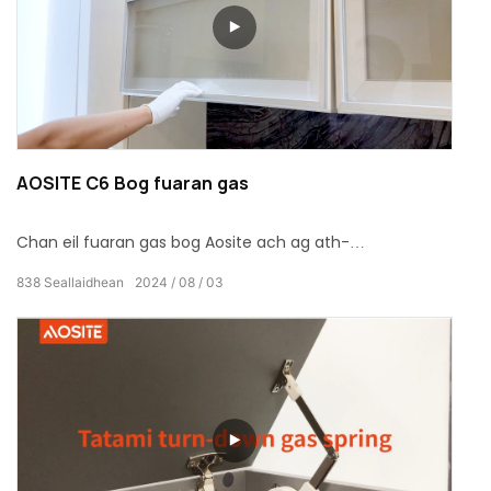
AOSITE C6 Bog fuaran gas
Chan eil fuaran gas bog Aosite ach ag ath-
mhìneachadh modh fosglaidh cidsin, preas-aodaich
838
Seallaidhean
2024
08
03
agus àiteachan eile, agus a’ cur stoidhle iongantach ris
an àite fuirich le càileachd sàr-mhath agus dealbhadh
daonnach.