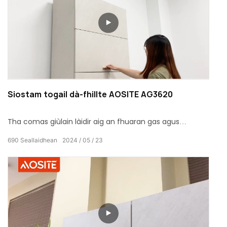
Siostam togail dà-fhillte AOSITE AG3620
Tha comas giùlain làidir aig an fhuaran gas agus
faodaidh e leudachadh gu fèin-ghluasadach agus
690
Seallaidhean
2024
05
23
cùmhnant a dhèanamh. Le bufair uisgeachaidh agus ola
an aghaidh togte, tha e gu tur bog agus dùinte gun
fhuaim.