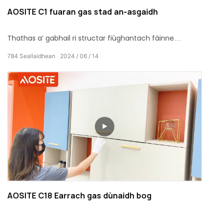
AOSITE C1 fuaran gas stad an-asgaidh
Thathas a’ gabhail ri structar fiùghantach fàinne
dùbailte taobh a-staigh an taic gas.Tha an obrachadh
784
Seallaidhean
2024
06
14
foirfe, balbh agus beatha seirbheis.
AOSITE C18 Earrach gas dùnaidh bog