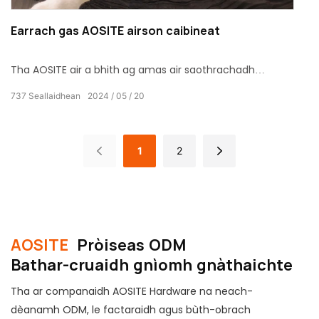
Earrach gas AOSITE airson caibineat
Tha AOSITE air a bhith ag amas air saothrachadh
bathar-cruaidh dachaigh airson 31 bliadhna, factaraidh
737
Seallaidhean
2024
05
20
cumhachdach, agus seirbheisean proifeasanta OEM
agus ODM.
1
2
AOSITE
Pròiseas ODM
Bathar-cruaidh gnìomh gnàthaichte
Tha ar companaidh AOSITE Hardware na neach-
dèanamh ODM, le factaraidh agus bùth-obrach