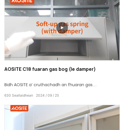
agus cùm air falbh bho chunnartan sàbhailteachd, a’
faighinn tlachd à beatha dhachaigh shìtheil is
chomhfhurtail.
AOSITE C18 fuaran gas bog (le damper)
Bidh AOSITE a’ cruthachadh an fhuaran gas
èifeachdach, sàmhach agus seasmhach seo, a chuireas
630
Seallaidhean
2024
09
25
blas de shòlas agus de shàmhchair ris an dachaigh
agad.