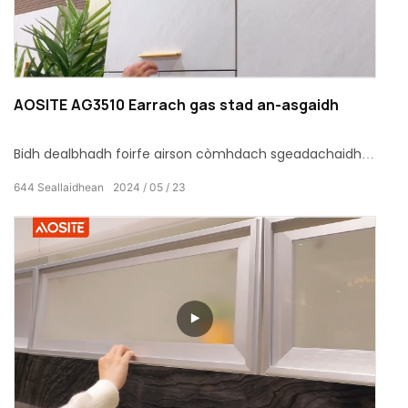
AOSITE AG3510 Earrach gas stad an-asgaidh
Bidh dealbhadh foirfe airson còmhdach sgeadachaidh a’
coileanadh buaidh dealbhaidh stàlaidh breagha, sàbhail
644
Seallaidhean
2024
05
23
àite le balla a-staigh caibineat fusion.