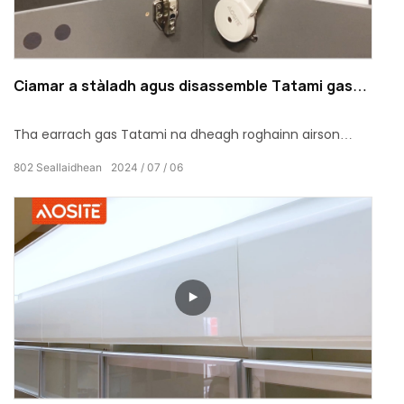
Ciamar a stàladh agus disassemble Tatami gas
fuaran (AOSITE AG3810)?
Tha earrach gas Tatami na dheagh roghainn airson
caibineatan, seòmraichean-cadail agus àiteachan
802
Seallaidhean
2024
07
06
oifis.Super àrd luach agus càileachd, le gnìomh dùnaidh
bufair.