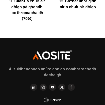
11. Cliant a chuir air
12. Bathar lìbhrigidh
dòigh pàigheadh ​​​​
air a chuir air dòigh
cothromachaidh
(70%)
A’ suidheachadh an ìre ann an comharrachadh
dachaigh
Cànan