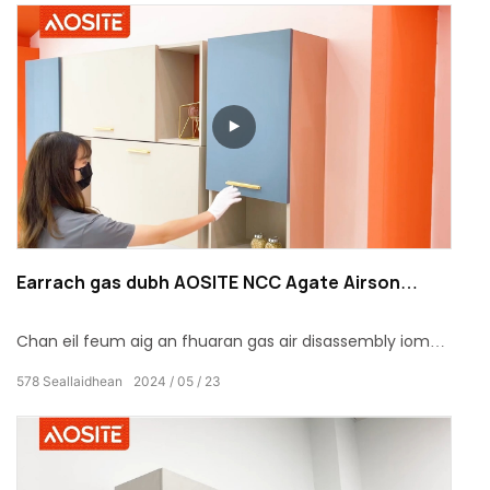
Earrach gas dubh AOSITE NCC Agate Airson
doras a’ Chaibineit
Chan eil feum aig an fhuaran gas air disassembly iom-
fhillte, agus tha na buannachdan aig an t-sruth èadhair
578
Seallaidhean
2024
05
23
gu lèir bho bhith ag atharrachadh gun chall, uachdar
conaltraidh mòr, suidheachadh trì puingean, stàladh
luath, sàbhailteachd agus seasmhachd.