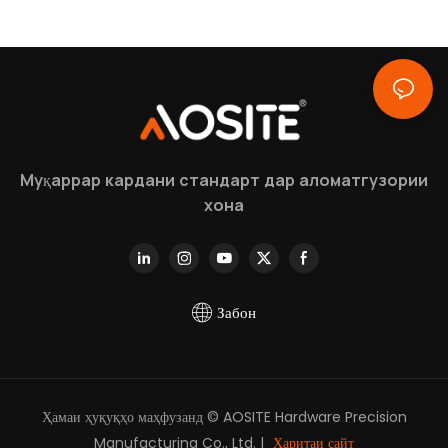
Муқаррар кардани стандарт дар аломатгузории
хона
Забон
Ҳамаи ҳуқуқҳо маҳфузанд © AOSITE Hardware Precision
Manufacturing Co., Ltd. |
Харитаи сайт