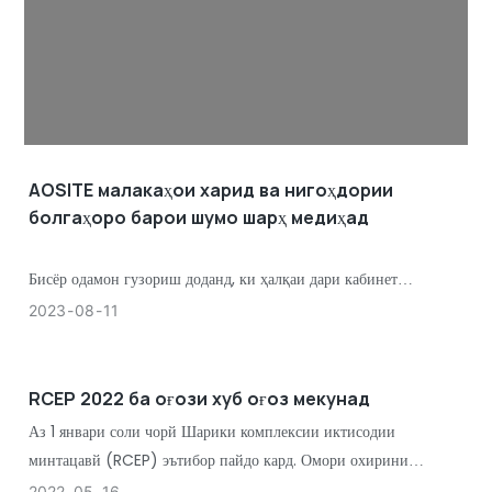
AOSITE малакаҳои харид ва нигоҳдории
болгаҳоро барои шумо шарҳ медиҳад
Бисёр одамон гузориш доданд, ки ҳалқаи дари кабинет
шикастааст, ки кушодану пӯшидани онро нороҳат мекунад ва ба
2023
08
11
таҷрибаи корбар таъсири ҷиддӣ мерасонад?
RCEP 2022 ба оғози хуб оғоз мекунад
Аз 1 январи соли чорй Шарики комплексии иктисодии
минтацавй (RCEP) эътибор пайдо кард. Омори охирини
гумруки Чин нишон медиҳад, ки дар семоҳаи аввали соли ҷорӣ,
2022
05
16