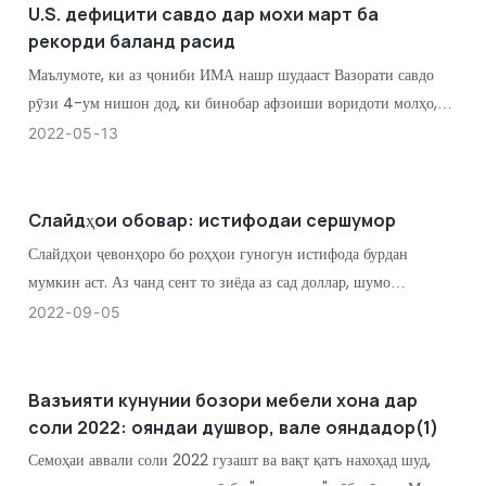
U.S. дефицити савдо дар мохи март ба
рекорди баланд расид
Маълумоте, ки аз ҷониби ИМА нашр шудааст Вазорати савдо
рӯзи 4-ум нишон дод, ки бинобар афзоиши воридоти молҳо,
ИМА. Касри савдои мол ва хизматрасонӣ дар моҳи март нисбат
2022
05
13
ба моҳ 22,3% афзуда, 109,8 миллиард долларро ташкил дод, ки
рекорди рекордӣ мебошад.
Слайдҳои обовар: истифодаи сершумор
Слайдҳои ҷевонҳоро бо роҳҳои гуногун истифода бурдан
мумкин аст. Аз чанд сент то зиёда аз сад доллар, шумо
метавонед слайдеро пайдо кунед, ки ба ниёзҳои шумо мувофиқ
2022
09
05
аст. Дар ин ҷо мо иқтидори борбардорӣ, арзиш ва истифодаи
эҳтимолии намудҳои гуногунро тақсим мекунем
Вазъияти кунунии бозори мебели хона дар
соли 2022: ояндаи душвор, вале ояндадор(1)
Семоҳаи аввали соли 2022 гузашт ва вақт қатъ нахоҳад шуд,