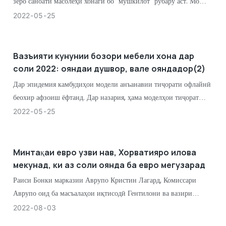
зеро саноати масолеҳи хонагӣ бо "мушкилот" рӯбарӯ аст. Мо
ҳоло ҳам бояд ба пеш ҳаракат кунем ва ба пеш нигоҳ кунем. Дар
2022
05
25
чанд соли охир, ки эпидемия идома дорад
Вазъияти кунунии бозори мебели хона дар
соли 2022: ояндаи душвор, вале ояндадор(2)
Дар эпидемия камбудиҳои модели анъанавии тиҷорати офлайнӣ
беохир афзоиш ёфтанд. Дар назария, ҳама моделҳои тиҷорат
табдил ё аз байн бурда мешаванд. Тамоюли рушди оянда чӣ
2022
05
25
гуна аст? Дар хона чӣ бояд кард
Минтақаи евро узви нав, Хорватияро илова
мекунад, ки аз соли оянда ба евро мегузарад
Раиси Бонки марказии Аврупо Кристин Лагард, Комиссари
Аврупо оид ба масъалаҳои иқтисодӣ Гентилони ва вазири
молияи Хорватия Марич ба наздикӣ дар Брюссели Белгия
2022
08
03
созишномаеро имзо карданд, ки Хорватия ба низоми иқтисодӣ