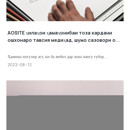
AOSITE ҳилаҳои ҳамаҷонибаи тоза кардани
ошхонаро тавсия медиҳад, шумо сазовори он
ҳастед! Қисми якум
Ҳамеша ногузир аст, ки ба мебел дар хона чангу ғубор
часпонида мешавад, бахусус ошхона, ки аз ҳама осебпазиртарин
2023
08
12
майдони чанг ва равѓанин аст. Баъзе маслиҳатҳо барои тоза
кардани ошхона кадомҳоянд?