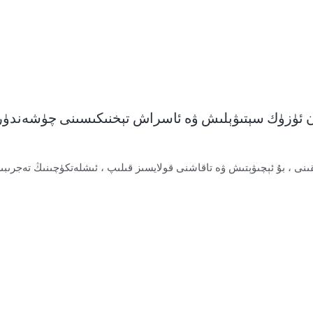
 ئۈچۈن ئۈزۈك سېتىۋېلىش ۋە ئاسراش تېخنىكىسىنى چۈشەندۈر
قىنى ، بۇ ئېچىۋېتىش ۋە تاقاشنى قولايسىز قىلىپ ، ئىشلەتكۈچىنىڭ تەجرىبى
قىلىدىغانلىق