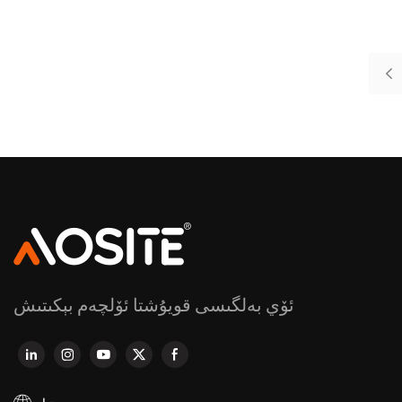
ئۆي بەلگىسى قويۇشتا ئۆلچەم بېكىتىش