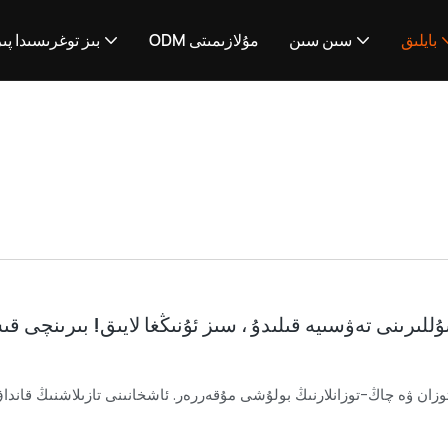
بايلىق
سىن سىن
ODM مۇلازىمىتى
بىز توغرىسىدا پىر
ئۇسۇللىرىنى تەۋسىيە قىلىدۇ ، سىز ئۇنىڭغا لايىق! بىرىنچى ق
وزان ۋە چاڭ-توزانلارنىڭ بولۇشى مۇقەررەر. ئاشخانىنى تازىلاشنىڭ قاندا