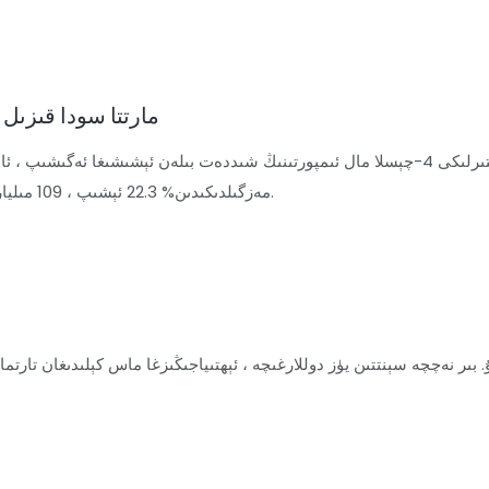
U.S. مارتتا سودا قى
مەزگىلدىكىدىن% 22.3 ئېشىپ ، 109 مىليارد 800 مىليون دوللارغا يېتىپ ، تارىختىكى ئەڭ يۇقىرى رېكورتنى ياراتتى.
بىر نەچچە سېنتتىن يۈز دوللارغىچە ، ئېھتىياجىڭىزغا ماس كېلىدىغان تارتما