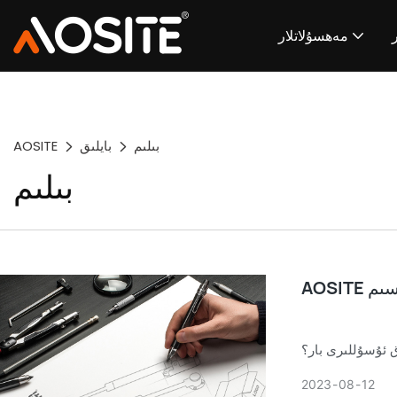
مەھسۇلاتلار
بىلىم
بايلىق
AOSITE
بىلىم
ىسىم
ق ئۇسۇللىرى بار؟
2023
08
12