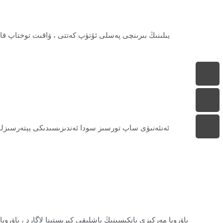
ئەنئەنىۋى ساپ تورسىز سودا ئەندىزىسىدىكى يېتەرسىزلىكل
ياۋروپا مەركىزى بانكىسىنىڭ باشلىقى كىرىستىنا لاگارد ، ياۋروپ