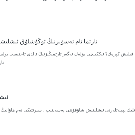
تارتما تام تەسۋىرنىڭ ئوڭۇشلۇق ئىشلىشى
 قىلىش كېرەك؟ ئىككىنچى بۆلەك ئەگەر تارتمىڭىزنىڭ ئالدى تاختىسى بولسا
تار
ئىشى