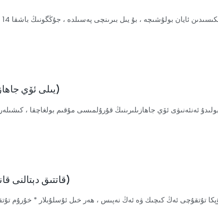
2022-يىلى ئۆي جاھازلىرى كەسپىنىڭ تەرەققىيات پۇرسىتى نەدە؟ (4)
قاتتىق دېتالنى قانداق تاللاش كېرەك؟ ئۇنى قانداق ئورنىتىش كېرەك؟ (3)