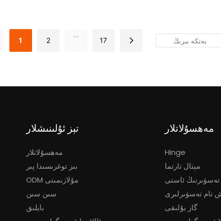
...
1
2
17
مەھسۇلاتلار
تېز ئۇلىنىشلار
Hinge
مەھسۇلاتلار
مېتال تارتما
بىز توغرىسىدا پىر
م تەسۋىرنىڭ ئاستى
ODM مۇلازىمىتى
ش تام تەسۋىرلىرى
سىن سىن
گاز بۇلىقى
بايلىق