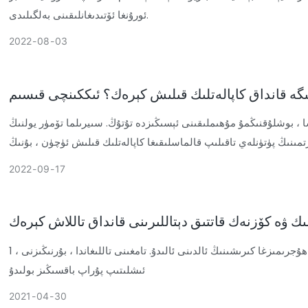
ئورۇنغا ئۆتىدىغانلىقىنى بەلگىلىدى.
2022
08
03
گە قانداق كاپالەتلىك قىلىش كېرەك؟ ئىككىنچى قىسىم
 ، بوشلۇقنىڭمۇ مۇھىملىقىنى ئېسىڭىزدە تۇتۇڭ. سىيرىلما تۆمۈر يولنىڭ
تمىنىڭ پۈتۈنلەي تاقىلىپ قالماسلىقىغا كاپالەتلىك قىلىش ئۈچۈن ، بۇنىڭ
2022
09
17
ك ۋە كۆزنەك قاتتىق دېتاللىرىنى قانداق تاللاش كېرەك
1 ، قاتتىق دېتال زاپچاسلىرىدىكى ئەڭ مۇھىمى تامغا. ياخشى سۈپەتلىك پېچەتلەرنى ئىشلىتىش شاۋقۇننى پەسەيتىپ ، سىرتتىكى نەم ھاۋانىڭ ھۇجرىمىزغا كىرىشىنىڭ ئالدىنى ئالىدۇ. تامغىنى تاللىغاندا ، بۇرنىڭىزنى
ئىشلىتىپ پۇراپ باقسىڭىز بولىدۇ
2021
04
30