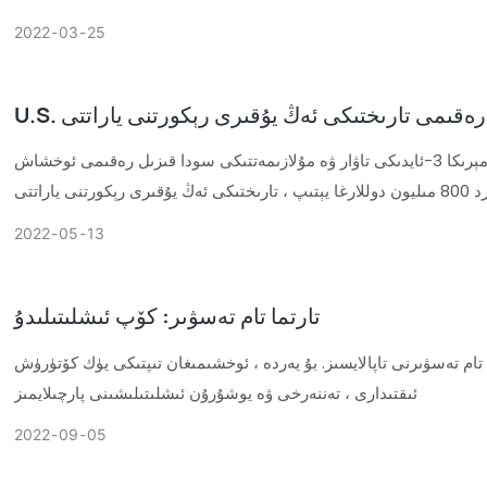
2022
03
25
زىل رەقىمى تارىختىكى ئەڭ يۇقىرى رېكورتنى ياراتتى
ئامېرىكا ئېلان قىلغان سانلىق مەلۇمات سودا مىنىستىرلىكى 4-چېسلا مال ئىمپورتىنىڭ شىددەت بىلەن ئېشىشىغا ئەگىشىپ ، ئامېرىكا 3-ئايدىكى تاۋار ۋە مۇلازىمەتتىكى سودا قىزىل رەقىمى ئوخشاش
2022
05
13
تارتما تام تەسۋىر: كۆپ ئىشلىتىلىدۇ
 تام تەسۋىرنى تاپالايسىز. بۇ يەردە ، ئوخشىمىغان تىپتىكى يۈك كۆتۈرۈش
ئىقتىدارى ، تەننەرخى ۋە يوشۇرۇن ئىشلىتىلىشىنى پارچىلايمىز
2022
09
05