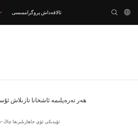
ئالاقەداش پروگراممىسى
AOSITE ھەر تەرەپلىمە ئاشخانا تازىلاش 
ئۆيدىكى ئۆي جاھازىلىرىغا چاڭ-ت