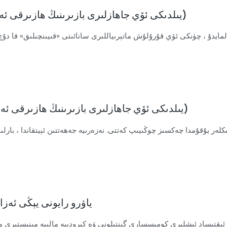
2022-يىلدىكى ئۆي جاھازلىرى بازىرىنىڭ ھازىرقى ئەھۋالى: قىيىن ، ئەمما ئىستىقباللىق كەلگۈسى (1)
2022-يىلدىكى ئۆي جاھازلىرى بازىرىنىڭ ھازىرقى ئەھۋالى: قىيىن ، ئەمما ئىستىقباللىق كەلگۈسى (2)
ەر يۇقۇمدا چەكسىز چوڭىيىپ كەتتى. نەزەرىيە جەھەتتىن ئېيتقاندا ، بارل
ياۋرو رايونى يېڭى ئەزا
ا ئىقتىساد ئىشلىرى كومىسسارى گېنتىلونى ۋە كىرودىيە مالىيە مىنىستىرى ما