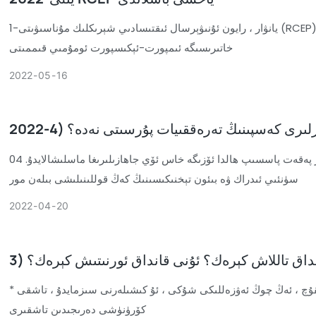
1-يانۋار ، رايون ئۇنىۋېرسال ئىقتىسادىي شېرىكلىك مۇناسىۋىتى (RCEP) يولغا قويۇلدى. جۇڭگو تاموژنىنىڭ ئەڭ يېڭى ستاتىستىكىسىدىن ئايان بولۇشىچە ، بۇ يىل بىرىنچى پەسىلدە ، جۇڭگونىڭ باشقا 14 RCEP
خاتىرىسىگە ئىمپورت-ئېكىسپورت ئومۇمىي قىممىتى
2022
05
16
04 قاتتىق دېتال ئەقلىي ئىقتىدارلىق ئۆي جاھازىلىرىنىڭ ئاچقۇچى بولىدۇ ئەنئەنىۋى ئۆي جاھازىلىرىنىڭ قۇرۇلمىسى مۇقىم بولغاچقا ، كىشىلەر پەقەت پاسسىپ ھالدا ئۆزىگە خاس ئۆي جاھازىلىرىغا ماسلىشالايدۇ.
سۈنئىي ئىدراك ۋە بىئون تېخنىكىسىنىڭ كەڭ قوللىنىلىشى بىلەن مور
2022
04
20
* ئۇزۇن تۇتقۇچ ، ئۇزۇن ئىشىك تۇتقۇچى ئىنتايىن تۈز بولىدۇ * كۇنۇپكا تۇتقۇچى ئەڭ كىچىك ۋە ئەڭ نەپىس ، ھەر خىل ئۇسلۇبلار * خۇرۇم تۇتقۇچ ، ئەڭ چوڭ ئەۋزەللىكى شۇكى ، ئۇ كىشىلەرنى سىزمايدۇ ، تاشقى
كۆرۈنۈشى دەرىجىدىن تاشقىرى