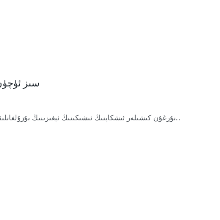
AOSITE سىز
نۇرغۇن كىشىلەر ئىشكاپنىڭ ئىشىكىنىڭ ئېغىزىنىڭ بۇزۇلغانلى