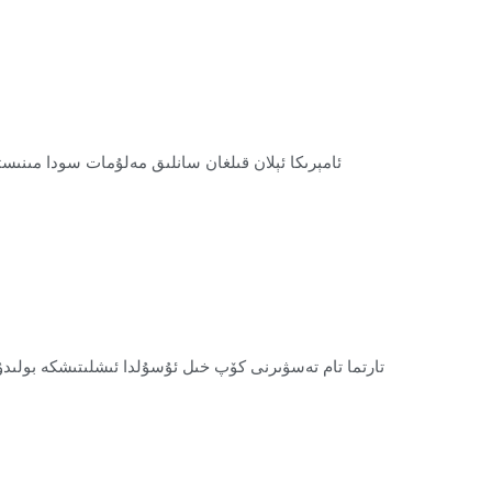
تارتما تام تەسۋىرنى كۆپ خىل ئۇسۇلدا ئىشلىتىشكە بولىدۇ. 