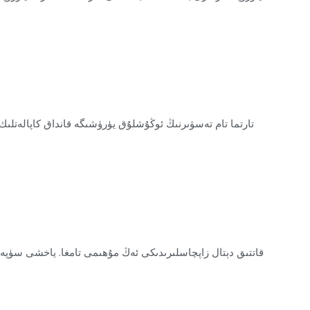
تارتما تام تەسۋىرنىڭ ئوڭۇشلۇق يۈرۈشىگە قانداق كاپالەتلىك