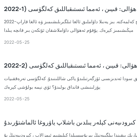
2022-يىلىنىڭ بىرىنچى پەسلى ئۆتۈپ كەتتى ، ۋاقىت توختاپ قالمايدۇ ، چۈنكى ئۆي قۇرۇلۇش ماتېرىياللىرى سانائىتى «قىيىنچىلىق» قا دۇچ كەلمەكتە. بىز يەنىلا داۋاملىق ئالغا ئىلگىرىلىشىمىز ۋە ئالغا قاراپ
مېڭىشىمىز كېرەك. يۇقۇم ئەھۋالى داۋاملاشقان ئۆتكەن بىر قانچە يىلدا
2022
05
25
ىق سودا ئەندىزىسى ئۆزگەرتىلىدۇ ياكى شاللىنىدۇ. كەلگۈسى تەرەققىيات
يۈزلىنىشى قانداق بولىدۇ؟ ئۆي نېمە بولۇشى كېرەك
2022
05
25
 كىرودىيەنى كېلەر يىلدىن باشلاپ ياۋروغا ئالماشتۇرىدۇ
رىك يېقىندا بېلگىيەنىڭ بىريۇسسېلدا كېلىشىم ئىمزالاپ ، كىرودىيەنىڭ بۇ