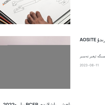
ىدۇ
سىگە ئېغىر تەسىر
ىنى خەۋەر قىلدى؟
2023
08
11
2022-يىلى RCEP ياخشى باشلاندى