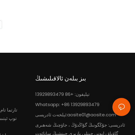
بىز بىلەن ئالاقىلىشىڭ
تېلېفون: +86 13929893479
Whatsapp: +86 13929893479
تارتما تا
aosite01@aosite.com
ئېلخەت ئادرېسى:
توپ ئېتى
ئادرېسى: جۇڭگونىڭ گۇاڭدۇڭ ، جاۋچىڭ شەھىرى
گاۋياۋ رايونى جىنلى بازىرى جىنشېڭ سانائەت