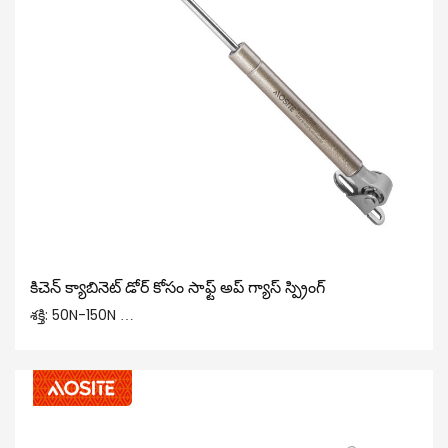
కిచెన్ క్యాబినెట్ డోర్ కోసం సాఫ్ట్ అప్ గ్యాస్ స్ప్రింగ్
శక్తి: 50N-150N
మధ్య నుండి మధ్యలో: 245 మిమీ
స్ట్రోక్: 90 మిమీ
ప్రధాన పదార్థం 20#: 20# ఫినిషింగ్ ట్యూబ్, రాగి, ప్లాస్టిక్
పైప్ ముగింపు: ఆరోగ్యకరమైన పెయింట్ ఉపరితలం
రాడ్ ముగింపు: రిడ్జిడ్ క్రోమియం పూత