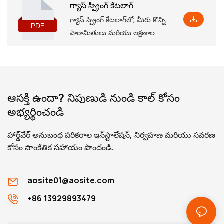
గ్యాస్ స్ప్రింగ్ కేటలాగ్
గ్యాస్ స్ప్రింగ్ కేటలాగ్‌లో, మీరు కొన్ని
పారామితులు మరియు లక్షణాలతో
పాటు సంబంధిత ఇన్‌స్టాలేషన్
కొలతలతో సహా ప్రాథమిక ఉత్పత్తి
సమాచారాన్ని కనుగొనవచ్చు, ఇది
మీకు లోతుగా అర్థం చేసుకోవడానికి
ఆసక్తి ఉందా? నిపుణుడి నుండి కాల్ కోసం
సహాయపడుతుంది
అభ్యర్థించండి
హార్డ్‌వేర్ అనుబంధ పరికరాల ఇన్‌స్టాలేషన్, నిర్వహణ మరియు సవరణ
కోసం సాంకేతిక సహాయం పొందండి.
aosite01@aosite.com
+86 13929893479