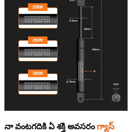
నా వంటగదికి ఏ శక్తి అవసరం
గ్యాస్