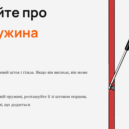
йте про
ружина
вий шток і гільза. Якщо він висихає, він може
ій пружині, розташуйте її зі штоком поршня,
і, що додається.