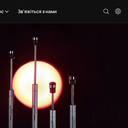
рс
Зв'яжіться з нами