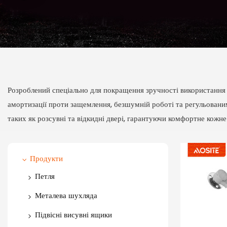
Розроблений спеціально для покращення зручності використання 
амортизації проти защемлення, безшумній роботі та регульовани
таких як розсувні та відкидні двері, гарантуючи комфортне кожне
Продукти
Петля
Одностороння петля
Металева шухляда
Двостороння петля
Тонка шухляда
Підвісні висувні ящики