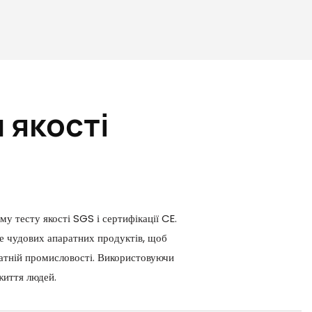
 якості
у тесту якості SGS і сертифікації CE.
е чудових апаратних продуктів, щоб
аратній промисловості. Використовуючи
життя людей.