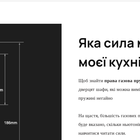
Яка сила 
моєї кухн
Щоб знайти
права газова п
дверцят шафи, які можна вимі
пружині
негайно
На щастя, більшість газових 
буде вказано, скільки ньютон
навчитися читати сили.