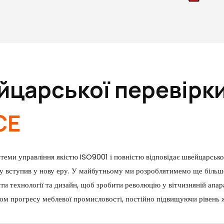
царської перевірки
CE
еми управління якістю ISO9001 і повністю відповідає швейцарськом
ву вступив у нову еру. У майбутньому ми розроблятимемо ще більш
вати технології та дизайн, щоб зробити революцію у вітчизняній ап
ором прогресу меблевої промисловості, постійно підвищуючи рівень 