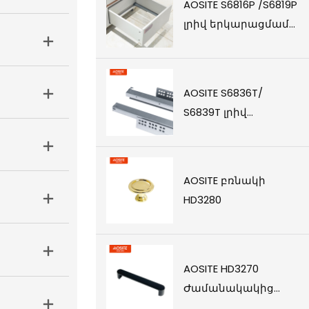
AOSITE S6816P /S6819P
լրիվ երկարացմամբ,
սեղմելով բացվող,
ներքևի
տեղադրման
AOSITE S6836T/
դարակի սահիկներ
S6839T լրիվ
երկարացման
համաժամանակյա
փափուկ փակվող
AOSITE բռնակի
ներքևի դարակի
HD3280
սանդղակներ (3D
բռնակով)
AOSITE HD3270
Ժամանակակից
պարզ բռնակ