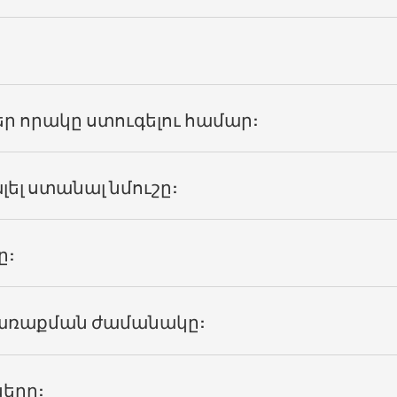
եր որակը ստուգելու համար:
ել ստանալ նմուշը:
ը:
 առաքման ժամանակը:
երը: