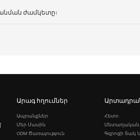
անման ժամկետը:
Արագ հղումներ
Արտադրա
Ապրանքներ
Հետո
մ
Մեր Մասին
Մետաղական
ODM Ծառայություն
Գզրոցի Տակ Ս