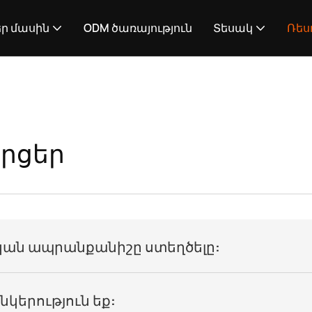
ր մասին
ODM ծառայություն
Տեսակ
Ռես
րցեր
կան ապրանքանիշը ստեղծելը:
կերություն եք: