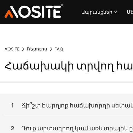
Ապրանքներ
Մե
AOSITE
Ռեսուրս
FAQ
Հաճախակի տրվող հա
1
Ճի՞շտ է արդյոք հաճախորդի սեփա
2
Դուք արտադրող կամ առևտրային ըն