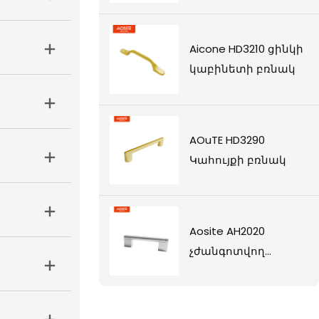
Aicone HD3210 ցինկի
կաբինետի բռնակ
AOuTE HD3290
Կահույքի բռնակ
Aosite AH2020
չժանգոտվող
պողպատ t բռնակ
(ցինկի խառնուրդի
ոտքերով)