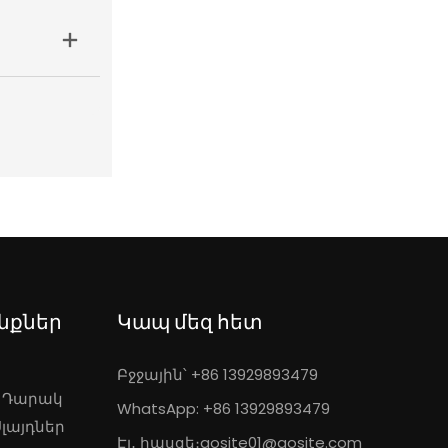
նքներ
Կապ մեզ հետ
Բջջային՝ +86 13929893479
 Դարակ
WhatsApp: +86 13929893479
լայդներ
Էլ․ հասցե։
aosite01@aosite.com