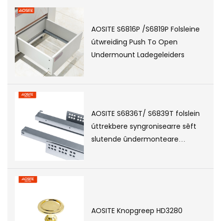
AOSITE S6816P /S6819P Folsleine
útwreiding Push To Open
Undermount Ladegeleiders
AOSITE S6836T/ S6839T folslein
úttrekbere syngronisearre sêft
slutende ûndermonteare
ladesleden (mei 3D-handgreep)
AOSITE Knopgreep HD3280