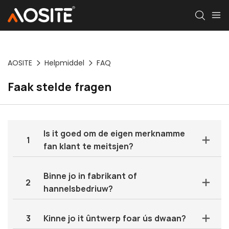
AOSITE
Helpmiddel
FAQ
Faak stelde fragen
Is it goed om de eigen merknamme
1
fan klant te meitsjen?
Binne jo in fabrikant of
2
hannelsbedriuw?
3
Kinne jo it ûntwerp foar ús dwaan?