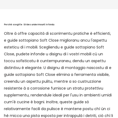
Perchè sceglite
Slides undermount in fondu
Oltre à offre capacità di scorrimentu pratiche è efficienti,
e guide sottopiano Soft Close miglioranu ancu l'aspettu
esteticu di i mobili. Scegliendu e guide sottopiano Soft
Close, pudete infonde u disignu di i vostri mobili cù un
toccu sofisticatu è cuntempuraneu, dendu un aspettu
distintivu è elegante. U disignu di montaggio nascostu di e
guide sottopiano Soft Close elimina a ferramenta visibile,
creendu un aspettu pulitu, mentre a so custruzzione
resistente à a corrosione furnisce un stratu protettivu
supplementu, rendendule ideali per l'usu in ambienti umidi
cum'è cucine è bagni. Inoltre, queste guide sò
relativamente facili da pulisce è mantene postu chì ùn ci
hè micca una pista esposta per intrappulà i detriti, ciò chì li