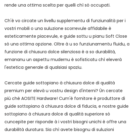
rende una ottima scelta per quelli chì sò occupati.
Ch'è vo circate un livellu supplementu di funziunalità per i
vostri mobili o una suluzione scorrevule affidabile è
esteticamente piacevule, e guide sottu u pianu Soft Close
sò una ottima opzione. Oltre à u so funziunamentu fluidu, a
funzione di chiusura dolce silenziosa è a so durabilità,
emananu un aspettu mudernu è sofisticatu chì eleverà
l'estetica generale di qualsiasi spaziu.
Cercate guide sottopiano à chiusura dolce di qualità
premium per elevà u vostru design d'interni? Ùn cercate
più chè AOSITE Hardware! Cum'è fornitore è produttore di
guide sottopiano à chiusura dolce di fiducia, e nostre guide
sottopiano à chiusura dolce di qualità superiore sò
cuncepite per risponde à i vostri bisogni unichi è offre una
durabilità duratura. Sia chì avete bisognu di suluzioni