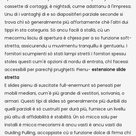
cassette di cortaggi, è nightsdi, cume adattanu à l'impresa.
Unu di i vantaghji di e so diapositiferi parziale seconde si
trova chì sò generalmente più affortamente chè l'altri dui
tippi in sta categuria. Sò ancu facili à stallà, cù un
mecormu lisciu di apertura è chjesa per a so funzione soft-
stretta, assicurendu u muvimentu tranquillu è gentuariu. I
fornitori scumpienti sò stati lampi stretti i fornitori spessu
stoles questi cum'è opzioni di nordu di entrata, chì facessi
accessibili per parechji prughjetti. Pienu-
estensione slide
stretta
E slides pienu di suscitate full-enermunt sò pensati per
mobili mediani, cum'è più grande di vestitori, scrivania, o
armari. Questi tipi di slides sò generalmente più duribili da
quelli parziali è sò custruiti per durà più, furnisce un livellu
più altu di affidabilità è stabilità. Ùn sò micca solu per
installi è micca mecorismi è ancu vasti è ancu vasti da
Guiding Pulling, accoppiate cù a funzione dolce di firma chì