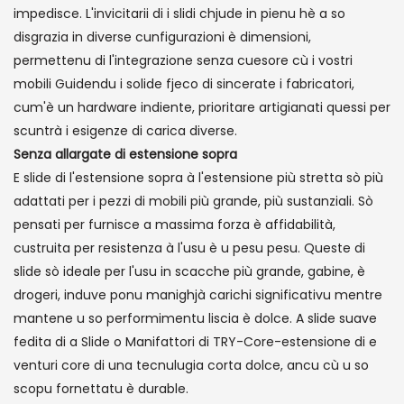
impedisce. L'invicitarii di i slidi chjude in pienu hè a so
disgrazia in diverse cunfigurazioni è dimensioni,
permettenu di l'integrazione senza cuesore cù i vostri
mobili Guidendu i solide fjeco di sincerate i fabricatori,
cum'è un hardware indiente, prioritare artigianati quessi per
scuntrà i esigenze di carica diverse.
Senza allargate di estensione sopra
E slide di l'estensione sopra à l'estensione più stretta sò più
adattati per i pezzi di mobili più grande, più sustanziali. Sò
pensati per furnisce a massima forza è affidabilità,
custruita per resistenza à l'usu è u pesu pesu. Queste di
slide sò ideale per l'usu in scacche più grande, gabine, è
drogeri, induve ponu manighjà carichi significativu mentre
mantene u so performimentu liscia è dolce. A slide suave
fedita di a Slide o Manifattori di TRY-Core-estensione di e
venturi core di una tecnulugia corta dolce, ancu cù u so
scopu fornettatu è durable.