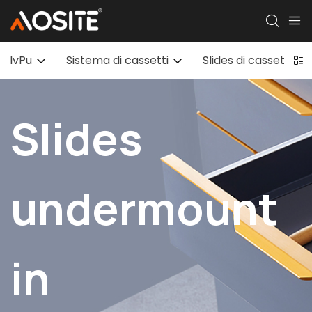
IvPu
Sistema di cassetti
Slides di cassetti so
Slides
undermount
in