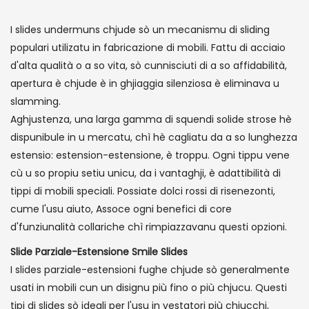
I slides undermuns chjude sò un mecanismu di sliding
populari utilizatu in fabricazione di mobili. Fattu di acciaio
d'alta qualità o a so vita, sò cunnisciuti di a so affidabilità,
apertura è chjude è in ghjiaggia silenziosa è eliminava u
slamming.
Aghjustenza, una larga gamma di squendi solide strose hè
dispunibule in u mercatu, chì hè cagliatu da a so lunghezza
estensio: estension-estensione, è troppu. Ogni tippu vene
cù u so propiu setiu unicu, da i vantaghji, è adattibilità di
tippi di mobili speciali. Possiate dolci rossi di risenezonti,
cume l'usu aiuto, Assoce ogni benefici di core
d'funziunalità collariche chì rimpiazzavanu questi opzioni.
Slide Parziale-Estensione Smile Slides
I slides parziale-estensioni fughe chjude sò generalmente
usati in mobili cun un disignu più fino o più chjucu. Questi
tipi di slides sò ideali per l'usu in vestatori più chjucchi,