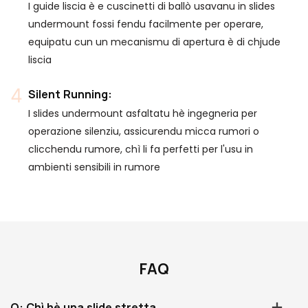
I guide liscia è e cuscinetti di ballò usavanu in slides
undermount fossi fendu facilmente per operare,
equipatu cun un mecanismu di apertura è di chjude
liscia
Silent Running:
I slides undermount asfaltatu hè ingegneria per
operazione silenziu, assicurendu micca rumori o
clicchendu rumore, chì li fa perfetti per l'usu in
ambienti sensibili in rumore
FAQ
Q: Chì hè una slide stretta.