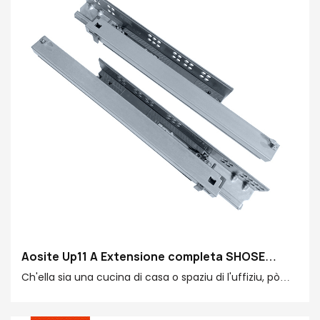
Aosite Up11 A Extensione completa SHOSE
RIGHT RISULTANTE SLIVE DI CIRCULAZIONE (CON
Ch'ella sia una cucina di casa o spaziu di l'uffiziu, pò
LOCKING BOLT)
furnisce cun una sperienza di alta qualità durata è
durabile