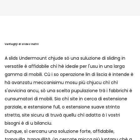
Vantaghji di slides inutili
A slids Undermount chjude sò una suluzione di sliding in
versatile è affidabile chì hè ideale per l'usu in una larga
gamma di mobili. Cù i so operazione lin di liscia è intende è
hà avanzatu meccanisimu mosu più chjucu chì chì
s'avvicina ancu, sò una scelta pupulazione trà i fabbrichi è
cunsumatori di mobili. Sia chì site in cerca di estensione
parziale, e estensione full, o estensione suave strinta
stretta, site sicuru di truvà quellu chì adatta à i vostri
bisogni è di u bilanciu.
Dunque, sì cercanu una soluzione forte, affidabile,
tranquilla, tranquillità, ùn cercate micca più luntanu chè a