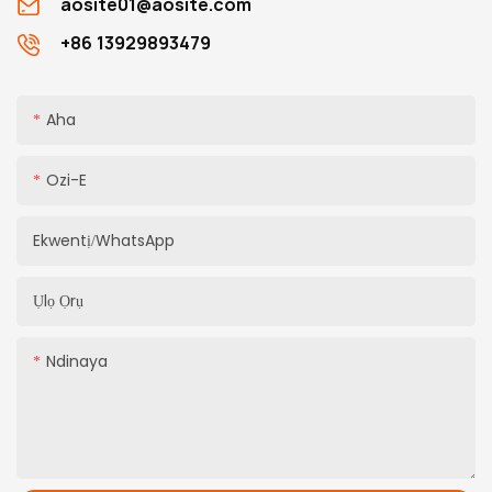
aosite01@aosite.com
+86 13929893479
Aha
Ozi-E
Ekwentị/WhatsApp
Ụlọ Ọrụ
Ndinaya