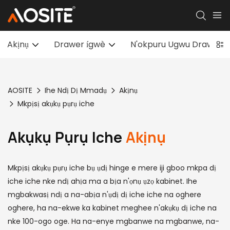
Akịnụ
Drawer ígwè
N'okpuru Ugwu Drawer sl
AOSITE
Ihe Ndị Dị Mmadụ
Akịnụ
Mkpịsị akụkụ pụrụ iche
Akụkụ Pụrụ Iche
Akịnụ
Mkpịsị akụkụ pụrụ iche bụ ụdị hinge e mere iji gboo mkpa dị
iche iche nke ndị ahịa ma a bịa n'ọnụ ụzọ kabinet. Ihe
mgbakwasị ndị a na-abịa n'ụdị dị iche iche na oghere
oghere, ha na-ekwe ka kabinet meghee n'akụkụ dị iche na
nke 100-ogo oge. Ha na-enye mgbanwe na mgbanwe, na-