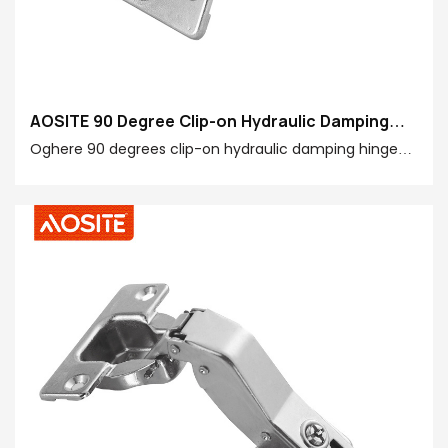
AOSITE 90 Degree Clip-on Hydraulic Damping
Hinge
Oghere 90 degrees clip-on hydraulic damping hinge
nke ọma nke AOSITE Hardware wuru dị obere, mana ọ
nwere ọrụ dị ike, nke na-ewetara gị ahụmịhe na-
enweghị atụ na arịa ụlọ.