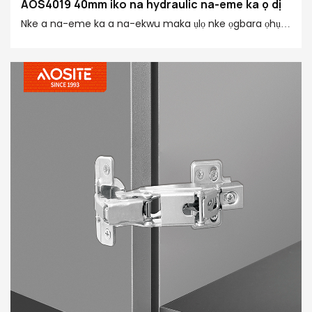
AOS4019 40mm iko na hydraulic na-eme ka ọ dị
Nke a na-eme ka a na-ekwu maka ụlọ nke ọgbara ọhụrụ,
nke nwere ahịrị dị larịị, ọrụ aka dị elu, na-emeghe ọ bụla
na mmechi ọ bụla na-emechi mma