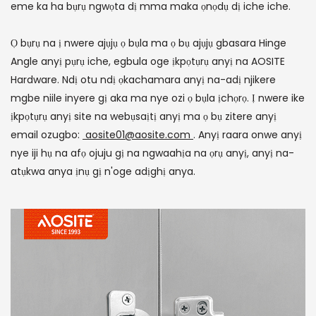
eme ka ha bụrụ ngwọta dị mma maka ọnọdụ dị iche iche.
Ọ bụrụ na ị nwere ajụjụ ọ bụla ma ọ bụ ajụjụ gbasara Hinge
Angle anyị pụrụ iche, egbula oge ịkpọtụrụ anyị na AOSITE
Hardware. Ndị otu ndị ọkachamara anyị na-adị njikere
mgbe niile inyere gị aka ma nye ozi ọ bụla ịchọrọ. Ị nwere ike
ịkpọtụrụ anyị site na webụsaịtị anyị ma ọ bụ zitere anyị
email ozugbo:
aosite01@aosite.com
. Anyị raara onwe anyị
nye iji hụ na afọ ojuju gị na ngwaahịa na ọrụ anyị, anyị na-
atụkwa anya ịnụ gị n'oge adịghị anya.