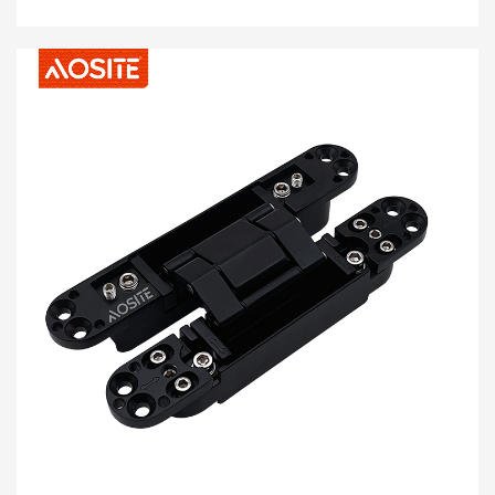
nnu awa 48&ịgba ule * 50,000 ugboro oghere na
mmechi * Kwa ọnwa mmepụta ike 600,0000 PC * 4-6
sekọnd nro mmechi mmechi zuru ezu ngosi a. Ogo
ígwè Nhọrọ nke oyi akpọrepu ígwè, anọ n'ígwé
electroplating usoro, super nchara b