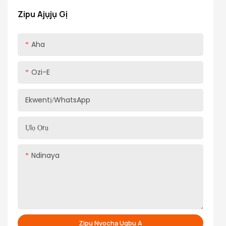
maka ọkpụrụkpụ ọnụ ụzọ ọnụ ụzọ dị iche iche, yana ntinye
Zipu Ajụjụ Gị
dị mfe.
Aha
Ozi-E
Ekwentị/WhatsApp
Ụlọ Ọrụ
Ndinaya
Zipu Nyocha Ugbu A