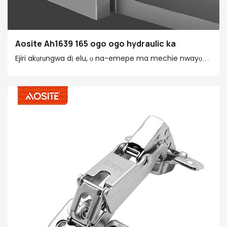
Aosite Ah1639 165 ogo ogo hydraulic ka
Ejiri akụrụngwa dị elu, ọ na-emepe ma mechie nwayọ
ma na-adịgide adịgide. Ọ bụ ihe ngosi na-egosi na
corrosion, na-emegharị gaa na gburugburu dị iche
iche, na-emegharị ụzọ dị iche iche, na-eme ka ụlọ ọrụ
kwụsie ike na afọ niile na ngwa ngwa iji kwa ụbọchị