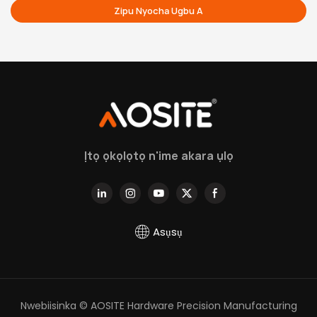
Zipu Nyocha Ugbu A
Ịtọ ọkọlọtọ n'ime akara ụlọ
Asụsụ
Nwebiisinka © AOSITE Hardware Precision Manufacturing