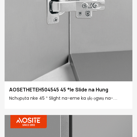
AOSETHETEH504545 45 °le Slide na Hung
Nchọpụta nke 45 ° Slight na-eme ka ụlọ ọgwụ na-
emeghe na mmechi dị mfe na nrụnye dị mfe, yana
mkpuchi mkpuchi na-adabere ogologo oge. Họrọ ebe a
na-eme ka ọrụ ụlọ ọgwụ na-eme ka ọ dị nro