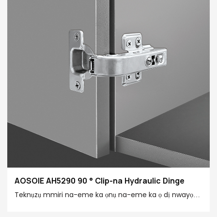
AOSOIE AH5290 90 ° Clip-na Hydraulic Dinge
Teknụzụ mmiri na-eme ka ọnụ na-eme ka ọ dị nwayọ
na-eme ka ọ dị nwayọ nwayọ ma jiri nwayọ mee ihe, na