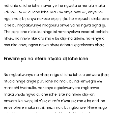
ndị ahịa dị iche iche, na-enye ihe ngwọta omenala maka
ụdị ọnụ ụzọ ụlọ dị iche iche. Ma ị bụ onye nwe ụlọ, onye ọrụ
ngo, ma ọ bụ onye na-ese ụkpụrụ ụlọ, ihe mkpuchi akụkụ pụrụ
iche bụ mgbakwunye magburu onwe ya na ngwa agha gị.
The pụrụ iche n'akuku hinge isi na-enyekwa vasatail echichi
nhọrọ, na nhọrọ nke ofu ma ọ bụ clip-na arịọnụ, na-enye a
nso nke anwụ ngwa ngwa nhọrọ dabara kpọmkwem chọrọ.
Enwere ya na efere ntọala dị iche iche
Na mgbakwunye na nhọrọ nrịgo dị iche iche, a pụkwara ịhọrọ
ntọala hinge angle pụrụ iche na ma ọ bụ na-enweghị ọrụ
mmechi hydraulic, na-enye agbakwunyere mgbanwe
maka ọnọdụ ngwa dị iche iche. Site na nhọrọ clip-on,
enwere ike iwepụ isi n'ụzọ dị mfe n'ọnụ ụzọ ma ọ bụ etiti, na-
enye ohere maka nrụzi, nrụzi ma ọ bụ ngbanwe. Nhọrọ nrịgo