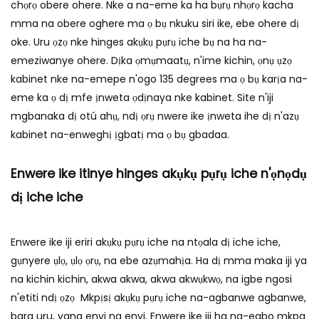
chọrọ obere ohere. Nke a na-eme ka ha bụrụ nhọrọ kacha
mma na obere oghere ma ọ bụ nkuku siri ike, ebe ohere dị
oke. Uru ọzọ nke hinges akụkụ pụrụ iche bụ na ha na-
emeziwanye ohere. Dịka ọmụmaatụ, n'ime kichin, ọnụ ụzọ
kabinet nke na-emepe n'ogo 135 degrees ma ọ bụ karịa na-
eme ka ọ dị mfe ịnweta ọdịnaya nke kabinet. Site n'iji
mgbanaka dị otú ahụ, ndị ọrụ nwere ike ịnweta ihe dị n'azụ
kabinet na-enweghị ịgbatị ma ọ bụ gbadaa.
Enwere ike itinye hinges akụkụ pụrụ iche n'ọnọdụ
dị iche iche
Enwere ike iji eriri akụkụ pụrụ iche na ntọala dị iche iche,
gụnyere ụlọ, ụlọ ọrụ, na ebe azụmahịa. Ha dị mma maka iji ya
na kichin kichin, akwa akwa, akwa akwụkwọ, na igbe ngosi
n'etiti ndị ọzọ Mkpịsị akụkụ pụrụ iche na-agbanwe agbanwe,
bara uru, yana enyi na enyi. Enwere ike iji ha na-egbo mkpa