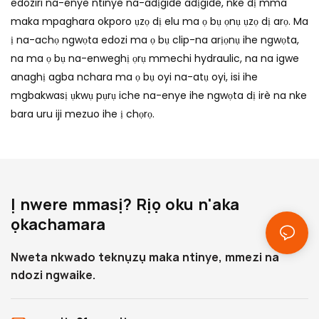
edoziri na-enye ntinye na-adịgide adịgide, nke dị mma
maka mpaghara okporo ụzọ dị elu ma ọ bụ ọnụ ụzọ dị arọ. Ma
ị na-achọ ngwọta edozi ma ọ bụ clip-na arịọnụ ihe ngwọta,
na ma ọ bụ na-enweghị ọrụ mmechi hydraulic, na na igwe
anaghị agba nchara ma ọ bụ oyi na-atụ oyi, isi ihe
mgbakwasị ụkwụ pụrụ iche na-enye ihe ngwọta dị irè na nke
bara uru iji mezuo ihe ị chọrọ.
Ị nwere mmasị? Rịọ oku n'aka
ọkachamara
Nweta nkwado teknụzụ maka ntinye, mmezi na
ndozi ngwaike.