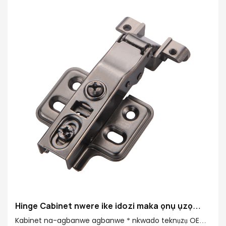
Hinge Cabinet nwere ike idozi maka ọnụ ụzọ
Frame Aluminom
Kabinet na-agbanwe agbanwe * nkwado teknụzụ OEM *