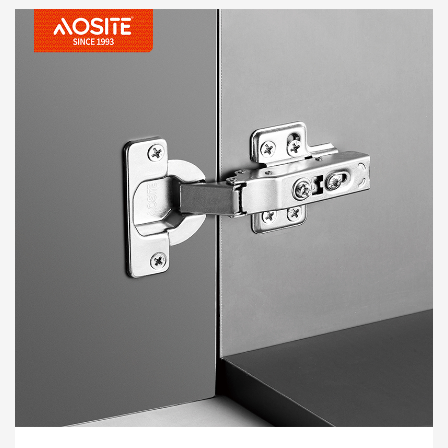
nrụnye mmegharị, na-eme ka ọ dị mfe ma na-eme ka
ahụmịhe dị mma