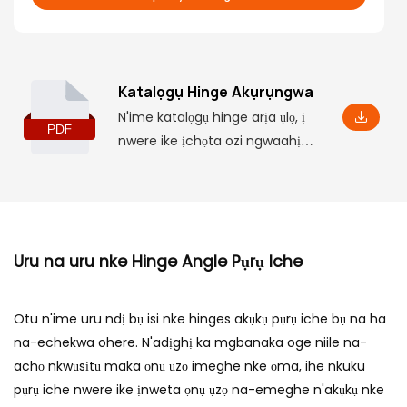
Katalọgụ Hinge Akụrụngwa
N'ime katalọgụ hinge arịa ụlọ, ị
nwere ike ịchọta ozi ngwaahịa
bụ isi, gụnyere ụfọdụ paramita
na njirimara, yana akụkụ nrụnye
kwekọrọ, nke ga-enyere gị aka
ịghọta ya na omimi.
Uru na uru nke Hinge Angle Pụrụ Iche
Otu n'ime uru ndị bụ isi nke hinges akụkụ pụrụ iche bụ na ha
na-echekwa ohere. N'adịghị ka mgbanaka oge niile na-
achọ nkwụsịtụ maka ọnụ ụzọ imeghe nke ọma, ihe nkuku
pụrụ iche nwere ike ịnweta ọnụ ụzọ na-emeghe n'akụkụ nke