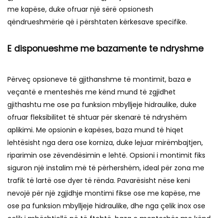
me kapëse, duke ofruar një sërë opsionesh
qëndrueshmërie që i përshtaten kërkesave specifike.
E disponueshme me bazamente te ndryshme
Përveç opsioneve të gjithanshme të montimit, baza e
veçantë e menteshës me kënd mund të zgjidhet
gjithashtu me ose pa funksion mbylljeje hidraulike, duke
ofruar fleksibilitet të shtuar për skenarë të ndryshëm
aplikimi. Me opsionin e kapëses, baza mund të hiqet
lehtësisht nga dera ose korniza, duke lejuar mirëmbajtjen,
riparimin ose zëvendësimin e lehtë. Opsioni i montimit fiks
siguron një instalim më të përhershëm, ideal për zona me
trafik të lartë ose dyer të rënda. Pavarësisht nëse keni
nevojë për një zgjidhje montimi fikse ose me kapëse, me
ose pa funksion mbylljeje hidraulike, dhe nga çelik inox ose