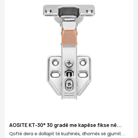
kapëse 45 gradë Aosite Hardware është padyshim një
zgjedhje me cilësi të lartë që nuk mund ta humbisni.
AOSITE KT-30° 30 gradë me kapëse fikse në
varen hidraulike të amortizimit
Qoftë dera e dollapit të kuzhinës, dhomës së gjumit