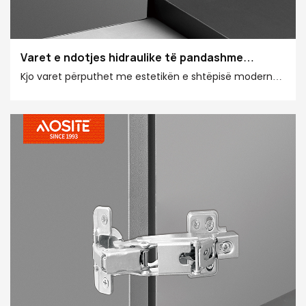
Varet e ndotjes hidraulike të pandashme
ASOSISE AH4019 40 mm
Kjo varet përputhet me estetikën e shtëpisë moderne,
me linja të qetë, zejtarinë me precizion të lartë dhe
mbështjelljen e heshtur, duke e bërë çdo hapje dhe
mbyllje të shfaqë cilësi të lartë