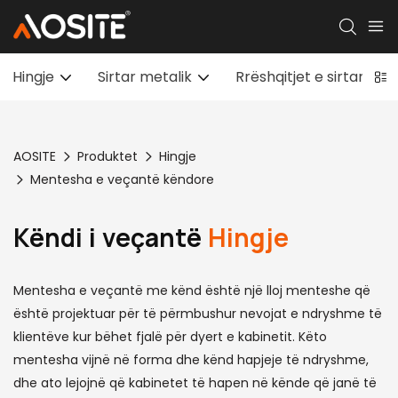
Hingje
Sirtar metalik
Rrëshqitjet e sirtarit n
AOSITE
Produktet
Hingje
Mentesha e veçantë këndore
Këndi i veçantë
Hingje
Mentesha e veçantë me kënd është një lloj menteshe që
është projektuar për të përmbushur nevojat e ndryshme të
klientëve kur bëhet fjalë për dyert e kabinetit. Këto
mentesha vijnë në forma dhe kënd hapjeje të ndryshme,
dhe ato lejojnë që kabinetet të hapen në kënde që janë të