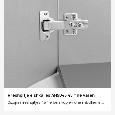
Rrëshqitje e shkallës AH5045 45 ° në varen
Dizajni i rrëshqitjes 45 ° e bën hapjen dhe mbylljen e
dyerve të kabinetit më të lehtë dhe instalimin më të