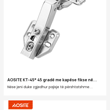
AOSITE KT-45° 45 gradë me kapëse fikse në
varen hidraulike të amortizimit
Nëse jeni duke zgjedhur pajisje të përshtatshme
harduerike për dekorimin e shtëpisë, ose dëshironi të
përmirësoni përvojën e përdorimit të menteshave
ekzistuese në shtëpinë tuaj, mentesha hidraulike me