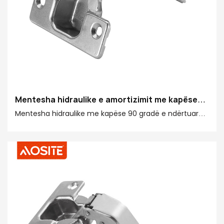
Mentesha hidraulike e amortizimit me kapëse
90 gradë AOSITE
Mentesha hidraulike me kapëse 90 gradë e ndërtuar
me kujdes nga AOSITE Hardware duket e vogël, por
përmban funksione të fuqishme, gjë që ju sjell një
përvojë të paimagjinueshme në mobilje