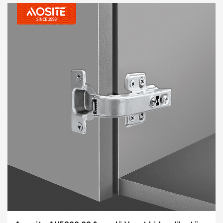
përshtatshëm, dhe veshja e dëshpëruar e ndryshkut
siguron qëndrueshmëri afatgjatë. Zgjidhni këtë varen
për ta bërë operacionin e dyerve të kabinetit më të
butë dhe përvojë në shtëpi më elegante