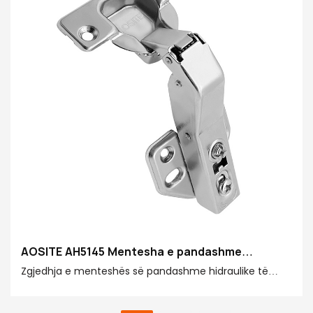
AOSITE AH5145 Mentesha e pandashme
hidraulike e amortizimit 45 gradë
Zgjedhja e menteshës së pandashme hidraulike të
amortizimit AOSITE AH5145 45° nënkupton zgjedhjen e
dizajnit unik, përvojës me cilësi të lartë,