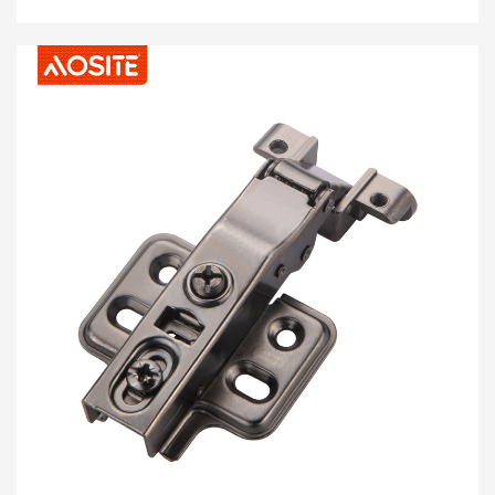
apo dhomës së punës, mentesha AOSITE, si një
komponent kyç që lidh derën e dollapit, ju sjell një
përvojë të përshtatshme dhe të sigurt me
performancën e saj të shkëlqyer.