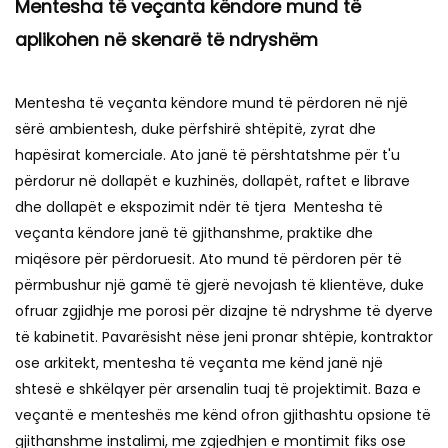
Mentesha të veçanta këndore mund të
aplikohen në skenarë të ndryshëm
Mentesha të veçanta këndore mund të përdoren në një
sërë ambientesh, duke përfshirë shtëpitë, zyrat dhe
hapësirat komerciale. Ato janë të përshtatshme për t'u
përdorur në dollapët e kuzhinës, dollapët, raftet e librave
dhe dollapët e ekspozimit ndër të tjera Mentesha të
veçanta këndore janë të gjithanshme, praktike dhe
miqësore për përdoruesit. Ato mund të përdoren për të
përmbushur një gamë të gjerë nevojash të klientëve, duke
ofruar zgjidhje me porosi për dizajne të ndryshme të dyerve
të kabinetit. Pavarësisht nëse jeni pronar shtëpie, kontraktor
ose arkitekt, mentesha të veçanta me kënd janë një
shtesë e shkëlqyer për arsenalin tuaj të projektimit. Baza e
veçantë e menteshës me kënd ofron gjithashtu opsione të
gjithanshme instalimi, me zgjedhjen e montimit fiks ose