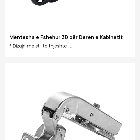
Mentesha e Fshehur 3D për Derën e Kabinetit
* Dizajn me stil të thjeshtë
* E fshehur dhe e bukur
* Kapaciteti mujor i prodhimit 1000000 copë
* Rregullim tre-dimensional
* Kapaciteti super ngarkues 40/80 kg