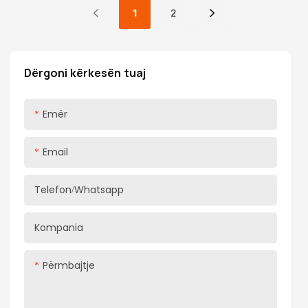
qëndrueshmërisë, qëndrueshmërisë dhe instalimit të
1
2
përshtatshëm. Me amortizimin hidraulik, hapja dhe
mbyllja janë të heshtura dhe të lëmuara. E bërë prej
çeliku të mbështjellë të ftohtë, ka kaluar teste të
Dërgoni kërkesën tuaj
rrepta kundër ndryshkut dhe është i përshtatshëm për
trashësi të ndryshme panelesh dyersh, me instalim të
Emër
lehtë.
Email
Telefon/whatsapp
Kompania
Përmbajtje