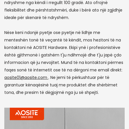
ndryshme nga këndi i rregullt 100 gradë. Ato ofrojnë
fleksibilitet dhe përshtatshmëri, duke i bërë ato një zgjidhje
ideale për skenarë të ndryshëm.
Nëse keni ndonjë pyetje ose pyetje në lidhje me
menteshën tonë të veçantë të këndit, mos hezitoni të na
kontaktoni në AOSITE Hardware. Ekipi ynë i profesionistëve
është gjithmonë i gatshëm t'ju ndihmojë dhe t'ju japë çdo
informacion që ju nevojitet. Mund të na kontaktoni përmes
faqes sonë të internetit ose të na dërgoni me email direkt:
aosite01@aosite.com
. Ne jemi të përkushtuar për të
garantuar kënaqësinë tuaj me produktet dhe shërbimet
tona, dhe presim të dëgjojmë nga ju së shpejti.