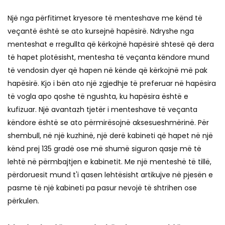
Një nga përfitimet kryesore të menteshave me kënd të
veçantë është se ato kursejnë hapësirë. Ndryshe nga
menteshat e rregullta që kërkojnë hapësirë ​​shtesë që dera
të hapet plotësisht, mentesha të veçanta këndore mund
të vendosin dyer që hapen në kënde që kërkojnë më pak
hapësirë. Kjo i bën ato një zgjedhje të preferuar në hapësira
të vogla apo qoshe të ngushta, ku hapësira është e
kufizuar. Një avantazh tjetër i menteshave të veçanta
këndore është se ato përmirësojnë aksesueshmërinë. Për
shembull, në një kuzhinë, një derë kabineti që hapet në një
kënd prej 135 gradë ose më shumë siguron qasje më të
lehtë në përmbajtjen e kabinetit. Me një menteshë të tillë,
përdoruesit mund t'i qasen lehtësisht artikujve në pjesën e
pasme të një kabineti pa pasur nevojë të shtrihen ose
përkulen.