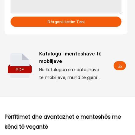
Dërgoni Hetim Tani
Katalogu i menteshave të
mobiljeve
Në katalogun e menteshave
të mobiljeve, mund të gjeni
informacionin bazë të
produktit, duke përfshirë disa
parametra dhe veçori, si dhe
dimensionet përkatëse të
Përfitimet dhe avantazhet e menteshës me
instalimit, të cilat do t'ju
ndihmojnë ta kuptoni atë në
kënd të veçantë
thellësi