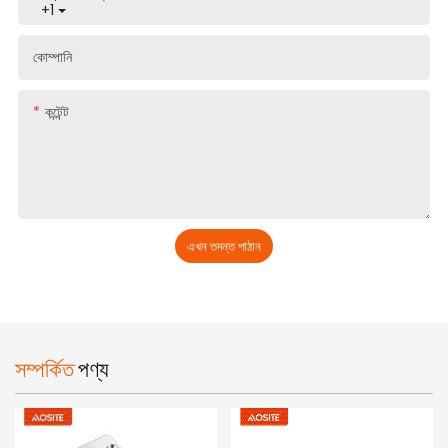
+1
কোম্পানি
কন্টেন্ট
এখন তদন্ত পাঠান
সম্পর্কিত
পণ্য