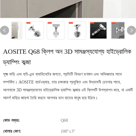
AOSITE Q68 ক্লিপ অন 3D সামঞ্জস্যযোগ্য হাইড্রোলিক
ড্যাম্পিং কব্জা
সূক্ষ্ম বাড়ি এবং হাই-এন্ড ক্যাবিনেটের জগতে, প্রতিটি বিবরণ গুণমান এবং অভিজ্ঞতার সাথে
সম্পর্কিত। AOSITE হার্ডওয়্যার, তার চমৎকার প্রযুক্তি এবং উদ্ভাবনী চেতনার সাথে,
আপনাকে 3D সামঞ্জস্যযোগ্য হাইড্রোলিক ড্যাম্পিং কব্জায় এই ক্লিপটি উপস্থাপন করে, যা একটি
আদর্শ বাড়ির জায়গা তৈরি করতে আপনার ডান হাতের মানুষ হয়ে উঠবে।
কোড নম্বর:
Q68
খোলার কোণ:
100°±3°