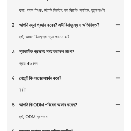
কব্জা, গ্যাস স্প্রিং, টাটামি সিস্টেম, বল বিয়ারিং স্লাইড, হ্যান্ডলগুলি
2
আপনি নমুনা প্রদান করেন? এটা বিনামূল্যে বা অতিরিক্ত?
হ্যাঁ, আমরা বিনামূল্যে নমুনা প্রদান করি
3
স্বাভাবিক প্রসবের সময় কতক্ষণ লাগে?
প্রায় 45 দিন
4
পেমেন্ট কি ধরনের সমর্থন করে?
T/T
5
আপনি কি ODM পরিষেবা অফার করেন?
হ্যাঁ, ODM স্বাগতম