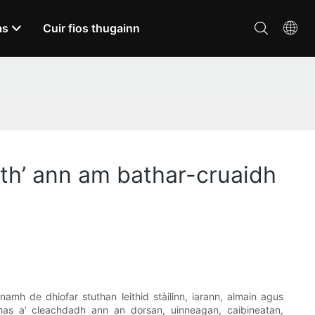
as
Cuir fios thugainn
 th’ ann am bathar-cruaidh
mh de dhiofar stuthan leithid stàilinn, iarann, almain agus
thas a’ cleachdadh ann an dorsan, uinneagan, caibineatan,