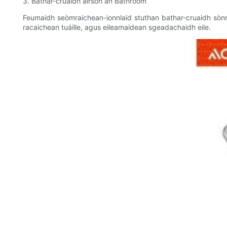
3. Bathar-cruaidh airson an Bathroom
Feumaidh seòmraichean-ionnlaid stuthan bathar-cruaidh sònrai
racaichean tuáille, agus eileamaidean sgeadachaidh eile.