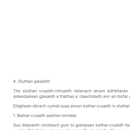
4. Stuthan glasaidh
Tha stuthan cruaidh-chruaidh riatanach airson adhbharan t
siolandairean glasaidh a thathas a’ cleachdadh ann an diofar 
Dòighean-obrach cumail suas airson bathar-cruaidh is stuthan
1. Bathar-cruaidh seòmar-ionnlaid
Gus dèanamh cinnteach gum bi goireasan bathar-cruaidh fada