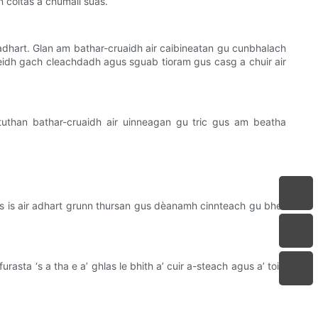
n coltas a chumail suas.
 adhart. Glan am bathar-cruaidh air caibineatan gu cunbhalach
 deidh gach cleachdadh agus sguab tioram gus casg a chuir air
tuthan bathar-cruaidh air uinneagan gu tric gus am beatha
ais is air adhart grunn thursan gus dèanamh cinnteach gu bheil
asta ‘s a tha e a’ ghlas le bhith a’ cuir a-steach agus a’ toirt