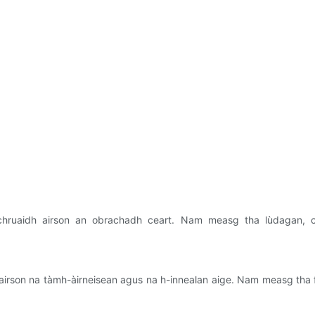
hruaidh airson an obrachadh ceart. Nam measg tha lùdagan, cui
airson na tàmh-àirneisean agus na h-innealan aige. Nam measg tha 