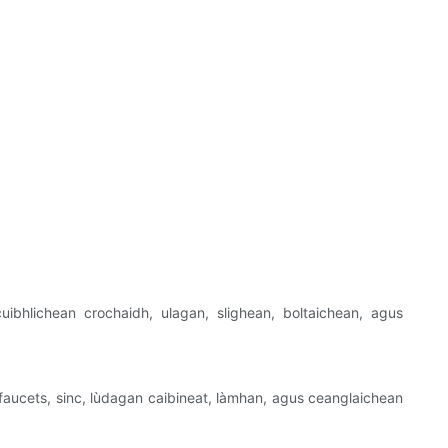
bhlichean crochaidh, ulagan, slighean, boltaichean, agus
faucets, sinc, lùdagan caibineat, làmhan, agus ceanglaichean