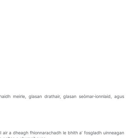
aidh meirle, glasan drathair, glasan seòmar-ionnlaid, agus
 air a dheagh fhionnarachadh le bhith a’ fosgladh uinneagan