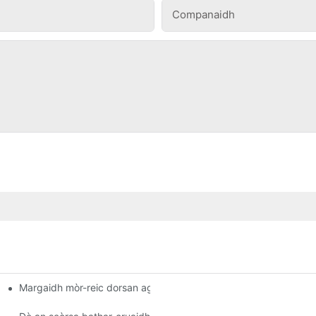
Companaidh
Margaidh mòr-reic dorsan agus uinneagan alloy alùmanum - An u
aidh àbhaisteach taighe?