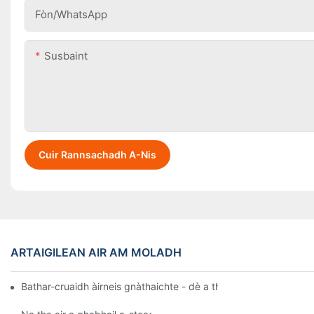
Fòn/WhatsApp
Susbaint
Cuir Rannsachadh A-Nis
ARTAIGILEAN AIR AM MOLADH
Bathar-cruaidh àirneis gnàthaichte - dè a th’ ann am bathar-cru