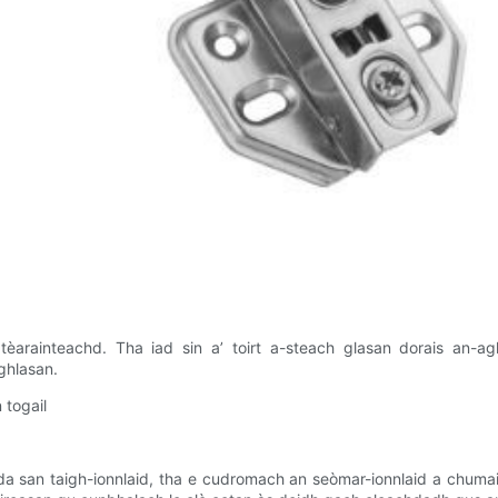
èarainteachd. Tha iad sin a’ toirt a-steach glasan dorais an-agh
ghlasan.
 togail
 san taigh-ionnlaid, tha e cudromach an seòmar-ionnlaid a chumail