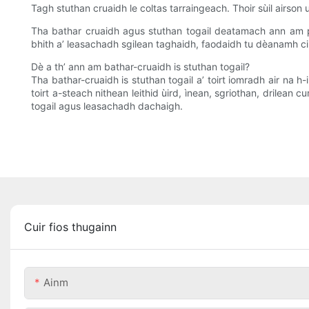
Tagh stuthan cruaidh le coltas tarraingeach. Thoir sùil airso
Tha bathar cruaidh agus stuthan togail deatamach ann am pr
bhith a’ leasachadh sgilean taghaidh, faodaidh tu dèanamh 
Dè a th’ ann am bathar-cruaidh is stuthan togail?
Tha bathar-cruaidh is stuthan togail a’ toirt iomradh air na 
toirt a-steach nithean leithid ùird, ìnean, sgriothan, drilea
togail agus leasachadh dachaigh.
Cuir fios thugainn
Ainm