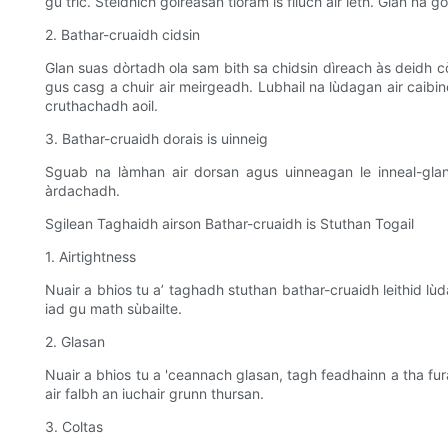
gu tric. Stèidhich goireasan tioram is fliuch air leth. Glan n
2. Bathar-cruaidh cidsin
Glan suas dòrtadh ola sam bith sa chidsin dìreach às deidh c
gus casg a chuir air meirgeadh. Lubhail na lùdagan air caibi
cruthachadh aoil.
3. Bathar-cruaidh dorais is uinneig
Sguab na làmhan air dorsan agus uinneagan le inneal-glan
àrdachadh.
Sgilean Taghaidh airson Bathar-cruaidh is Stuthan Togail
1. Airtightness
Nuair a bhios tu a’ taghadh stuthan bathar-cruaidh leithid lù
iad gu math sùbailte.
2. Glasan
Nuair a bhios tu a 'ceannach glasan, tagh feadhainn a tha furas
air falbh an iuchair grunn thursan.
3. Coltas