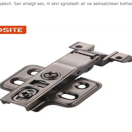
lach. San artaigil seo, nì sinn sgrùdadh air na seòrsaichean bathar