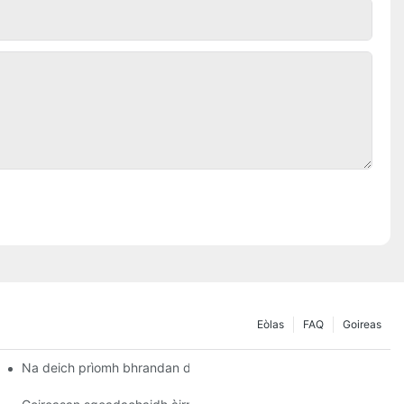
Eòlas
FAQ
Goireas
rrainn dhomh faighneachd dè am fear aig a bheil margaidh mhòr - A
Na deich prìomh bhrandan de bhathar-cruaidh preas-aodaich - A 