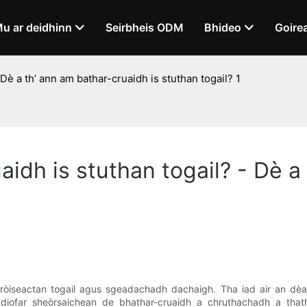
u ar deidhinn
Seirbheis ODM
Bhideo
Goire
 Dè a th’ ann am bathar-cruaidh is stuthan togail? 1
aidh is stuthan togail? - Dè a
òiseactan togail agus sgeadachadh dachaigh. Tha iad air an dèana
s diofar sheòrsaichean de bhathar-cruaidh a chruthachadh a tha