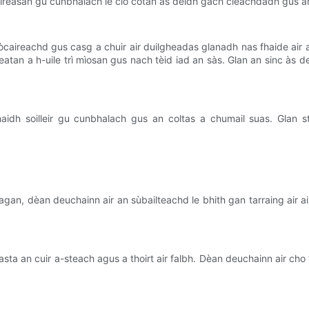
a goireasan gu cunbhalach le clò cotan às deidh gach cleachdadh gus a
òcaireachd gus casg a chuir air duilgheadas glanadh nas fhaide air
neatan a h-uile trì mìosan gus nach tèid iad an sàs. Glan an sinc às
aidh soilleir gu cunbhalach gus an coltas a chumail suas. Glan s
dagan, dèan deuchainn air an sùbailteachd le bhith gan tarraing air 
ta an cuir a-steach agus a thoirt air falbh. Dèan deuchainn air cho fur