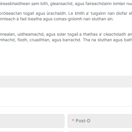
n uireasbhaidhean sam bith, gleansachd, agus faireachdainn iomlan nu
òiseactan togail agus ùrachaidh. Le bhith a’ tuigsinn nan diofar 
cinnteach à fad-beatha agus comas-gnìomh nan stuthan sin.
h-innealan, uidheamachd, agus solar togail a thathas a’ cleachdadh a
n cumhachd, fiodh, cruadhtan, agus barrachd. Tha na stuthan agus bat
Post-D