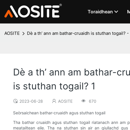
Toraidhean
M
AOSITE
Dè a th’ ann am bathar-cruaidh is stuthan togail? -
Dè a th’ ann am bathar-cru
is stuthan togail? 1
2023-06-28
AOSITE
670
Seòrsaichean bathar-cruaidh agus stuthan togail
Tha bathar cruaidh agus stuthan togail riatanach ann am pr
meatailtean eile. Tha na stuthan sin air an giullachd gu