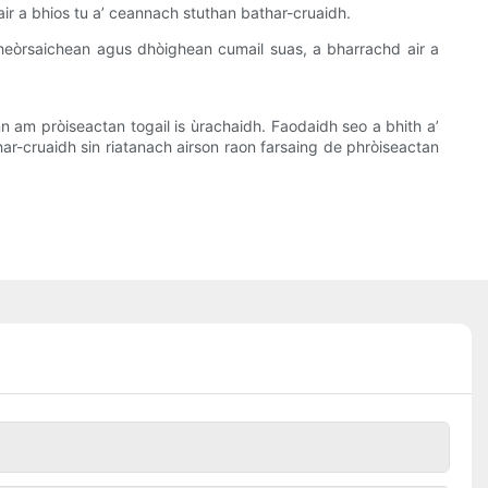
air a bhios tu a’ ceannach stuthan bathar-cruaidh.
sheòrsaichean agus dhòighean cumail suas, a bharrachd air a
nn am pròiseactan togail is ùrachaidh. Faodaidh seo a bhith a’
har-cruaidh sin riatanach airson raon farsaing de phròiseactan