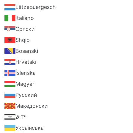
Lëtzebuergesch
Italiano
Српски
Shqip
Bosanski
Hrvatski
Íslenska
Magyar
Pусский
Македонски
יידיש
Українська