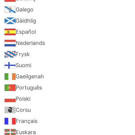
Galego
Gàidhlig
Español
Nederlands
Frysk
Suomi
Gaeilgenah
Português
Polski
Corsu
Français
Euskara