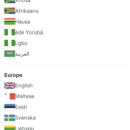
Xhosa
Afrikaans
Hausa
èdè Yorùbá
Lgbo
العربية
Europe
English
Maltese
Eesti
Svenska
Lietuvių