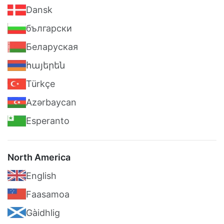
Dansk
български
Беларуская
հայերեն
Türkçe
Azərbaycan
Esperanto
North America
English
Faasamoa
Gàidhlig