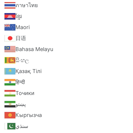
ภาษาไทย
ខ្មែរ
Maori
日语
Bahasa Melayu
සිංහල
Қазақ Тілі
हिन्दी
Точики
پښتو
Кыргызча
سنڌي