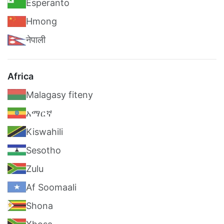
Esperanto
Hmong
नेपाली
Africa
Malagasy fiteny
አማርኛ
Kiswahili
Sesotho
Zulu
Af Soomaali
Shona