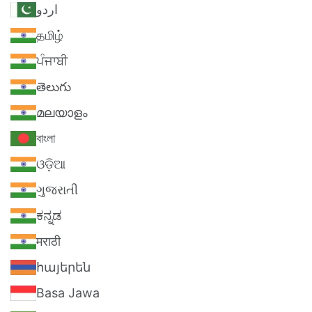
اردو
தமிழ்
ਪੰਜਾਬੀ
తెలుగు
മലയാളം
বাংলা
ଓଡ଼ିଆ
ગુજરાતી
ಕನ್ನಡ
मराठी
հայերեն
Basa Jawa