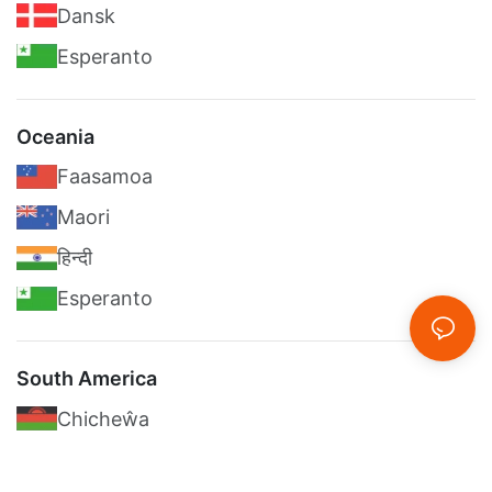
Dansk
Esperanto
Oceania
Faasamoa
Maori
हिन्दी
Esperanto
South America
Chicheŵa