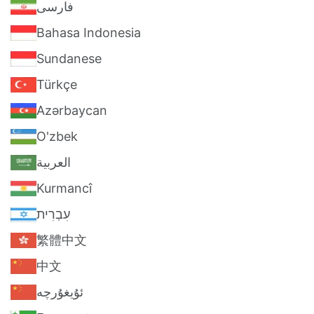
فارسی
Bahasa Indonesia
Sundanese
Türkçe
Azərbaycan
O'zbek
العربية
Kurmancî
עִבְרִית
繁體中文
中文
ئۇيغۇرچە