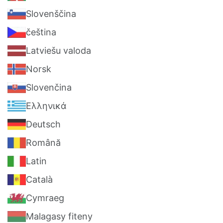
Slovenščina
čeština
Latviešu valoda‎
Norsk
Slovenčina
Ελληνικά
Deutsch
Română
Latin
Català
Cymraeg
Malagasy fiteny