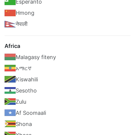
Esperanto
Hmong
नेपाली
Africa
Malagasy fiteny
አማርኛ
Kiswahili
Sesotho
Zulu
Af Soomaali
Shona