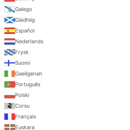
Galego
Gàidhlig
Español
Nederlands
Frysk
Suomi
Gaeilgenah
Português
Polski
Corsu
Français
Euskara