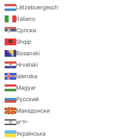
Lëtzebuergesch
Italiano
Српски
Shqip
Bosanski
Hrvatski
Íslenska
Magyar
Pусский
Македонски
יידיש
Українська