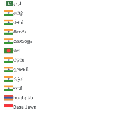
اردو
தமிழ்
ਪੰਜਾਬੀ
తెలుగు
മലയാളം
বাংলা
ଓଡ଼ିଆ
ગુજરાતી
ಕನ್ನಡ
मराठी
հայերեն
Basa Jawa