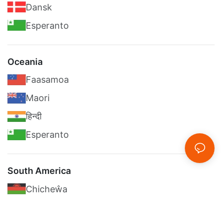
Dansk
Esperanto
Oceania
Faasamoa
Maori
हिन्दी
Esperanto
South America
Chicheŵa