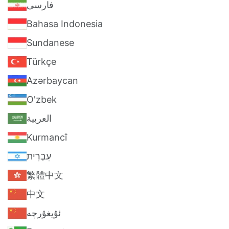
فارسی
Bahasa Indonesia
Sundanese
Türkçe
Azərbaycan
O'zbek
العربية
Kurmancî
עִבְרִית
繁體中文
中文
ئۇيغۇرچە