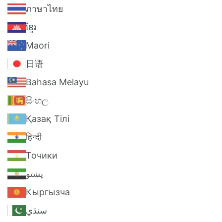
ภาษาไทย
ខ្មែរ
Maori
日语
Bahasa Melayu
සිංහල
Қазақ Тілі
हिन्दी
Точики
پښتو
Кыргызча
سنڌي