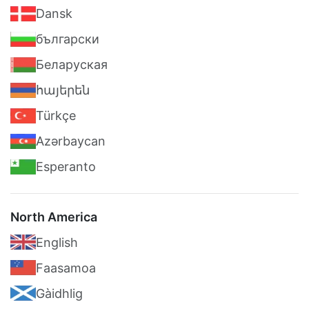
Dansk
български
Беларуская
հայերեն
Türkçe
Azərbaycan
Esperanto
North America
English
Faasamoa
Gàidhlig