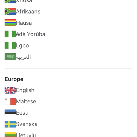
Xhosa
Afrikaans
Hausa
èdè Yorùbá
Lgbo
العربية
Europe
English
Maltese
Eesti
Svenska
Lietuvių