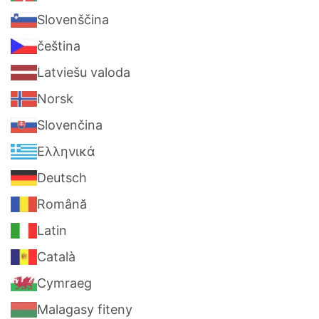
Slovenščina
čeština
Latviešu valoda‎
Norsk
Slovenčina
Ελληνικά
Deutsch
Română
Latin
Català
Cymraeg
Malagasy fiteny