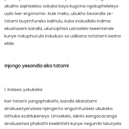
akukho siqinisekiso sokuba baya kugcina ngokupheleleyo
uyilo lwe-ergonomic. Kule meko, ubukho bezandla ze-
tatami buyimfuneko kakhulu, kuba inokudlala indima
ekuxhaseni izandla, ukunciphisa uxinzelelo lweentende
kunye nokuphucula induduzo xa udibana notatami ixesha
elide.
Injongo yesandla sika tatami
1. Indawo yokubeka
Kwi-tatami yangaphakathi, isandla sikatatami
sinokusetyenziswa njengento engumfuziselo ukubeka
izithuba ezahlukeneyo. Umzekelo, isikrini esingacacanga
sinokusetwa phakathi kwekhitshi kunye negumbi lokutyela