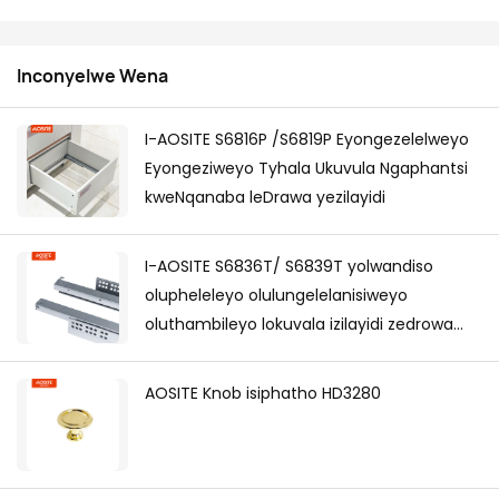
Inconyelwe Wena
I-AOSITE S6816P /S6819P Eyongezelelweyo
Eyongeziweyo Tyhala Ukuvula Ngaphantsi
kweNqanaba leDrawa yezilayidi
I-AOSITE S6836T/ S6839T yolwandiso
olupheleleyo olulungelelanisiweyo
oluthambileyo lokuvala izilayidi zedrowa
ephantsi (ene-3d handle)
AOSITE Knob isiphatho HD3280