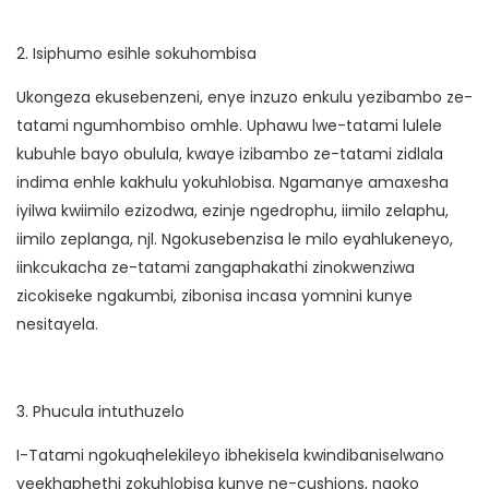
2. Isiphumo esihle sokuhombisa
Ukongeza ekusebenzeni, enye inzuzo enkulu yezibambo ze-
tatami ngumhombiso omhle. Uphawu lwe-tatami lulele
kubuhle bayo obulula, kwaye izibambo ze-tatami zidlala
indima enhle kakhulu yokuhlobisa. Ngamanye amaxesha
iyilwa kwiimilo ezizodwa, ezinje ngedrophu, iimilo zelaphu,
iimilo zeplanga, njl. Ngokusebenzisa le milo eyahlukeneyo,
iinkcukacha ze-tatami zangaphakathi zinokwenziwa
zicokiseke ngakumbi, zibonisa incasa yomnini kunye
nesitayela.
3. Phucula intuthuzelo
I-Tatami ngokuqhelekileyo ibhekisela kwindibaniselwano
yeekhaphethi zokuhlobisa kunye ne-cushions, ngoko