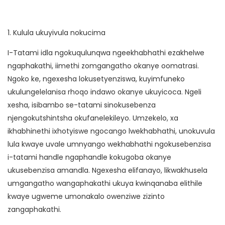
1. Kulula ukuyivula nokucima
I-Tatami idla ngokuqulunqwa ngeekhabhathi ezakhelwe
ngaphakathi, iimethi zomgangatho okanye oomatrasi.
Ngoko ke, ngexesha lokusetyenziswa, kuyimfuneko
ukulungelelanisa rhoqo indawo okanye ukuyicoca. Ngeli
xesha, isibambo se-tatami sinokusebenza
njengokutshintsha okufanelekileyo. Umzekelo, xa
ikhabhinethi ixhotyiswe ngocango lwekhabhathi, unokuvula
lula kwaye uvale umnyango wekhabhathi ngokusebenzisa
i-tatami handle ngaphandle kokugoba okanye
ukusebenzisa amandla. Ngexesha elifanayo, likwakhusela
umgangatho wangaphakathi ukuya kwinqanaba elithile
kwaye ugweme umonakalo owenziwe zizinto
zangaphakathi.