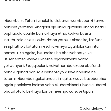
Shwankathela
Izibambo zeTatami zinoluhlu olubanzi lwemisebenzi kunye
nokusetyenziswa. Abagcini nje ukuququzelela ubomi bethu,
baphucula ubuhle bamakhaya ethu, kodwa bazisa
intuthuzelo enkulu kwimizimba yethu. Kakade ke, iimfuno
zeziphatho zikatatami ezahlukeneyo ziyahluka kumntu
nomntu. Ke ngoko, kufuneka ube bhetyebhetye xa
uzisebenzisa kwaye ukhethe ngokwemeko yakho
yokwenyani. Ekugqibeleni, ndiyathemba ukuba abafundi
banokuqonda ixabiso elisebenzayo kunye nobuhle be-
tatami izibambo ngokufunda eli nqaku, kwaye basebenzise
ngokupheleleyo indima yabo ekuhombiseni ukudala ubomi
obutofotofo bekhaya kunye neempawu zaseJapan.
Prev
Okulandelayo