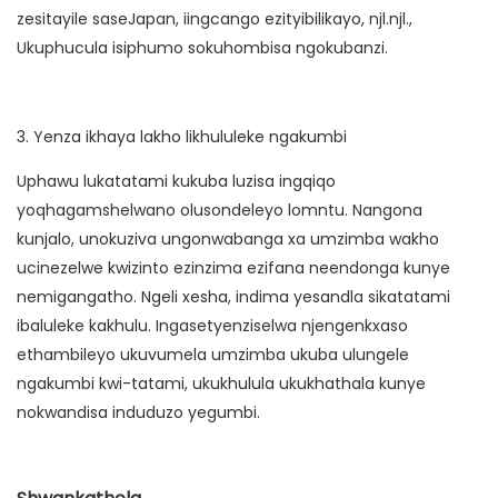
zesitayile saseJapan, iingcango ezityibilikayo, njl.njl.,
Ukuphucula isiphumo sokuhombisa ngokubanzi.
3. Yenza ikhaya lakho likhululeke ngakumbi
Uphawu lukatatami kukuba luzisa ingqiqo
yoqhagamshelwano olusondeleyo lomntu. Nangona
kunjalo, unokuziva ungonwabanga xa umzimba wakho
ucinezelwe kwizinto ezinzima ezifana neendonga kunye
nemigangatho. Ngeli xesha, indima yesandla sikatatami
ibaluleke kakhulu. Ingasetyenziselwa njengenkxaso
ethambileyo ukuvumela umzimba ukuba ulungele
ngakumbi kwi-tatami, ukukhulula ukukhathala kunye
nokwandisa induduzo yegumbi.