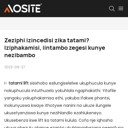
Zeziphi izincedisi zika tatami? 
Iziphakamisi, iintambo zegesi kunye 
nezibambo
2023-09-27
I-
tatami lift
sisixhobo esilungiselelwe ukuphucula kunye
nokuphucula intuthuzelo yokuhlala ngaphakathi. Yitafile
yangoku yokuphakamisa ethi, yakuba ifakwe phantsi,
inokunyuswa kwaye ithotywe nanini na ukuze ilungele
ukusetyenziswa kunye nezihlandlo ezahlukeneyo.
Ukusebenza kwe lift ka tatami kulula. Cofa nje iqhosha
ukuya phezulu okanye ezantsi ukuhlangabezana neemfuno