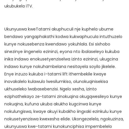
ukubukela iTV.
Ukunyuswa kweTatami akuphuculi nje kuphela ubume
bendawo yangaphakathi kodwa kukwaphucula intuthuzelo
kunye nokusebenza kwendawo yokuhlala. Esi sixhobo
sinezinye iingenelo ezininzi, eyona nto ibalaseleyo kukuba
inika indawo enokusetyenziselwa izinto ezininzi, ukugcina
indawo kunye nokuhambelana nesitayela soyilo jikelele.
Enye inzuzo kukuba i-tatami lift ithembekile kwaye
inovakalelo kulawulo lwesilumkiso, olunokuqinisekisa
ukhuseleko lwabasebenzisi. Ngelo xesha, izinto
eziphathekayo ze-tatami zinokuqina okugqwesileyo kunye
nokuqina, kufuna ukuba akukho kugcinwa kunye
nokulungiswa, kwaye akuyi kubakho iingxaki ezinkulu kunye
nokusetyenziswa kwexesha elide. Ukongezelela, ngokuzinza,
ukunyuswa kwe-tatami kunokunciphisa impembelelo