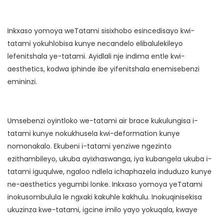
Inkxaso yomoya weTatami sisixhobo esincedisayo kwi-
tatami yokuhlobisa kunye necandelo elibalulekileyo
lefenitshala ye-tatami. Ayidlali nje indima entle kwi-
aesthetics, kodwa iphinde ibe yifenitshala enemisebenzi
emininzi.
Umsebenzi oyintloko we-tatami air brace kukulungisa i-
tatami kunye nokukhusela kwi-deformation kunye
nomonakalo. Ekubeni i-tatami yenziwe ngezinto
ezithambileyo, ukuba ayixhaswanga, iya kubangela ukuba i-
tatami iguqulwe, ngaloo ndlela ichaphazela induduzo kunye
ne-aesthetics yegumbi lonke. Inkxaso yomoya yeTatami
inokusombulula le ngxaki kakuhle kakhulu. Inokuqinisekisa
ukuzinza kwe-tatami, igcine imilo yayo yokuqala, kwaye