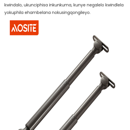
kwindalo, ukunciphisa inkunkuma, kunye negalelo kwindlela
yokuphila ehambelana nokusingqongileyo.