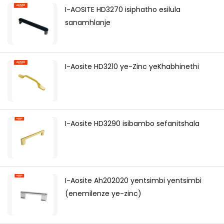
I-AOSITE HD3270 isiphatho esilula
sanamhlanje
I-Aosite HD3210 ye-Zinc yeKhabhinethi
I-Aosite HD3290 isibambo sefanitshala
I-Aosite Ah202020 yentsimbi yentsimbi
(enemilenze ye-zinc)