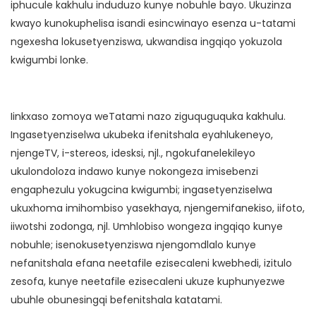
iphucule kakhulu induduzo kunye nobuhle bayo. Ukuzinza
kwayo kunokuphelisa isandi esincwinayo esenza u-tatami
ngexesha lokusetyenziswa, ukwandisa ingqiqo yokuzola
kwigumbi lonke.
Iinkxaso zomoya weTatami nazo ziguquguquka kakhulu.
Ingasetyenziselwa ukubeka ifenitshala eyahlukeneyo,
njengeTV, i-stereos, idesksi, njl., ngokufanelekileyo
ukulondoloza indawo kunye nokongeza imisebenzi
engaphezulu yokugcina kwigumbi; ingasetyenziselwa
ukuxhoma imihombiso yasekhaya, njengemifanekiso, iifoto,
iiwotshi zodonga, njl. Umhlobiso wongeza ingqiqo kunye
nobuhle; isenokusetyenziswa njengomdlalo kunye
nefanitshala efana neetafile ezisecaleni kwebhedi, izitulo
zesofa, kunye neetafile ezisecaleni ukuze kuphunyezwe
ubuhle obunesingqi befenitshala katatami.