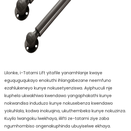
Lilonke, i-Tatami Lift yitafile yanamhlanje kwaye
eguquguqukayo enokuthi ihlangabezane neemfuno
ezahlukeneyo kunye nokusetyenziswa. Ayiphuculi nje
kuphela ukwakhiwa kwendawo yangaphakathi kunye
nokwandisa induduzo kunye nokusebenza kwendawo
yokuhlala, kodwa inokuqina, ukuthembeka kunye nokuzinza.
Kuyilo lwangoku lwekhaya, iilifti ze-tatami ziye zaba
ngumhombiso ongenakuphinda ubuyiselwe ekhaya.