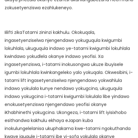
zokusetyenziswa ezahlukeneyo.
Iilifti zikaTatami zininzi kakhulu. Okokuqala,
ingasetyenziselwa njengendawo yokuguqula kwigumbi
lokuhlala, ukuguqula indawo ye-tatami kwigumbi lokuhlala
kwindawo yokudlela okanye indawo yeofisi. Xa
ingasetyenziswa, i-tatami inokusongwa ukuze ibuyisele
igumbi lokuhlala kwinkangeleko yalo yokuqala. Okwesibini, i-
tatami lift ingasetyenziselwa njengendawo yokwahlula
indawo yokulala kunye nendawo yokugcina, ukuguqula
indawo yokugcina i-tatami kwigumbi lokulala libe yindawo
enokusetyenziswa njengendawo yeofisi okanye
iKhabhinethi yokugcina. Ukongeza, i-tatami lift iyisixhobo
esithandwa kakhulu ekhaya eJapan kuba
inokulungelelanisa ukuphakama kwe-tatami ngokuthanda
kwaye iguqule i-tatami ibe yi-sofa yokulala okanye