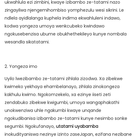
ukwahlula ezi zimbini, kwaye izibambo ze-tatami nazo
zingayilwa njengemihombiso yomphezulu wesi sikrini. Le
ndlela ayidlalanga kuphela indima ekwahluleni indawo,
kodwa yongeza umoya wenkcubeko kwindawo
ngokusebenzisa ubume obukhethekileyo kunye nombala
wesandla sikatatami.
2. Yongeza imo
Uyilo lwezibambo ze-tatami zihlala zizodwa. Xa zibekwe
kwimeko yekhaya ehambelanayo, zihlala zinokongeza
kakhulu kwimo. Ngokomzekelo, xa ezinye iiseti zeti
zendabuko zibekwe kwigumbi, umoya wangaphakathi
unokwenziwa uhle ngakumbi kwaye unqande
ngokudibanisa izibambo ze-tatami kunye nesimbo sonke
segumbi. Ngokufanayo,
utatami uyabamba
inokudityaniswa nezinye izinto zaseJapan, ezifana nezibane