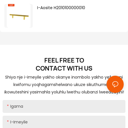
I-Aosite H2010100000010
FEEL FREE TO
CONTACT
WITH US
Shiya nje i-imeyile yakho okanye inombolo yakho yefowuni
kwifomu yoqhagamshelwano ukuze sikuthumelele
ikowuteshini yasimahla yoluhlu lwethu olubanzi lweedizayini!
Igama
I-Imeyile