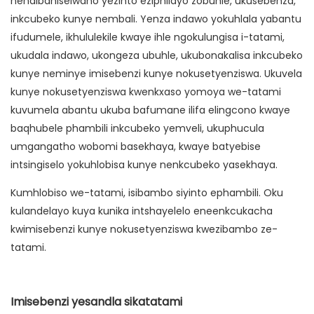
nendibaniselwano yezinto eziphilayo zobuhle, ukusebenza,
inkcubeko kunye nembali. Yenza indawo yokuhlala yabantu
ifudumele, ikhululekile kwaye ihle ngokulungisa i-tatami,
ukudala indawo, ukongeza ubuhle, ukubonakalisa inkcubeko
kunye neminye imisebenzi kunye nokusetyenziswa. Ukuvela
kunye nokusetyenziswa kwenkxaso yomoya we-tatami
kuvumela abantu ukuba bafumane ilifa elingcono kwaye
baqhubele phambili inkcubeko yemveli, ukuphucula
umgangatho wobomi basekhaya, kwaye batyebise
intsingiselo yokuhlobisa kunye nenkcubeko yasekhaya.
Kumhlobiso we-tatami, isibambo siyinto ephambili. Oku
kulandelayo kuya kunika intshayelelo eneenkcukacha
kwimisebenzi kunye nokusetyenziswa kwezibambo ze-
tatami.
Imisebenzi yesandla sikatatami