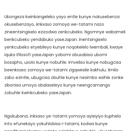
Ukongeza kwinkangeleko yayo entle kunye nokusebenza
okusebenzayo, iinkxaso zomoya we-tatami nazo
zineentsingiselo ezizodwa zenkcubeko. Ngomnye wabameli
benkcubeko yendabuko yaseJapan. Inentsingiselo
yenkcubeko etyebileyo kunye noqokelelo lwembali, kwaye
iquka ifilosofi yaseJapan yobomi obuxabisa ubomi
bosapho, uxolo kunye nobuhle. Imveliso kunye nobugcisa
beenkxaso zomoya we-tatami zigqwesile kakhulu. Iimilo
zabo ezintle, ubugcisa obuhle kunye nesimbo esihle zonke
zibonisa umoya obalaseleyo kunye neengcamango
zobuhle kwinkcubeko yaseJapan.
Ngokubanzi, inkxaso ye-tatami yomoya ayisiyiyo kuphela
into efunekayo yokuhlobisa i-tatami, kodwa kunye