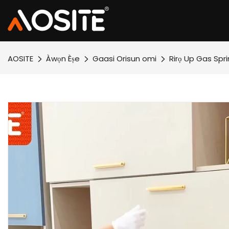
AOSITE
Àwọn Èṣe
Gaasi Orisun omi
Rirọ Up Gas Spr