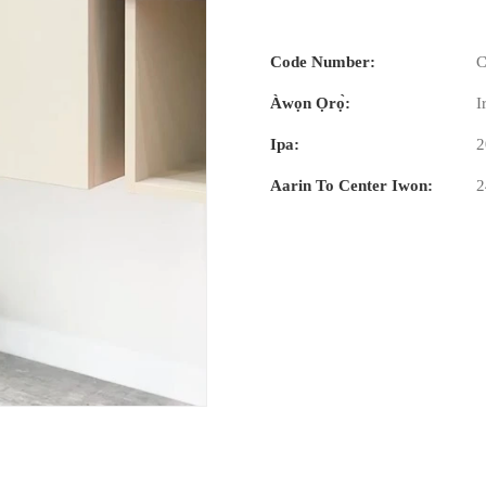
Code Number:
C
Àwọn Ọrọ̀:
I
Ipa:
2
Aarin To Center Iwon: