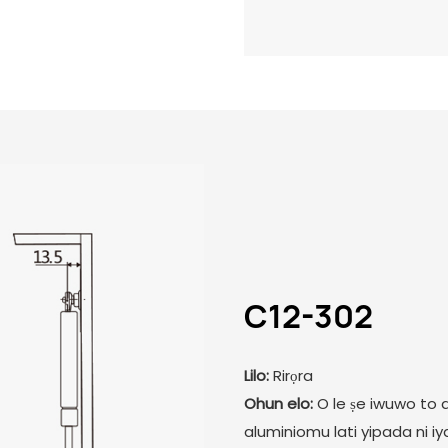
C12-302
Lilo:
Rirọra
Ohun elo:
O le ṣe iwuwo to d
aluminiomu lati yipada ni iya