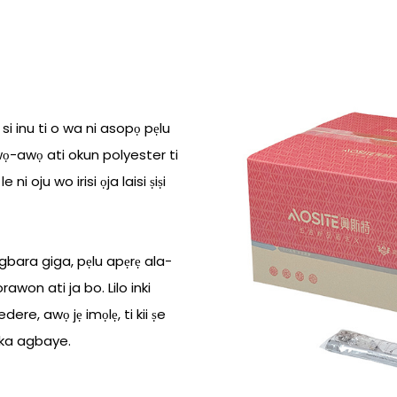
i si inu ti o wa ni asopọ pẹlu
wọ-awọ ati okun polyester ti
ni oju wo irisi ọja laisi ṣiṣi
agbara giga, pẹlu apẹrẹ ala-
awon ati ja bo. Lilo inki
edere, awọ jẹ imọlẹ, ti kii ṣe
ika agbaye.