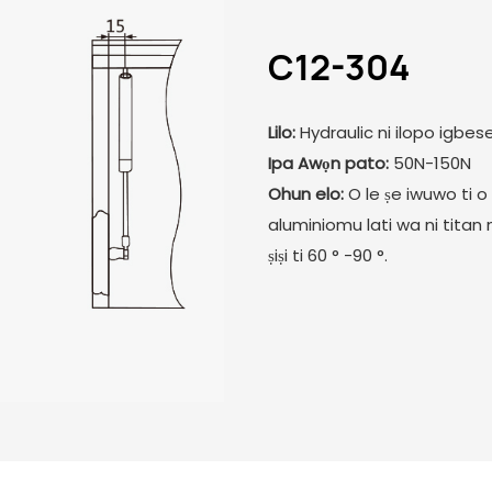
C12-304
Lilo:
Hydraulic ni ilopo igbes
Ipa Awọn pato:
50N-150N
Ohun elo:
O le ṣe iwuwo ti o 
aluminiomu lati wa ni titan n
ṣiṣi ti 60 ° -90 °.