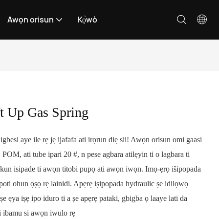
Awọn orisun
Kọ̀wò
 Up Gas Spring
besi aye ile rẹ jẹ ijafafa ati irọrun diẹ sii! Awọn orisun omi gaasi
e, POM, ati tube ipari 20 #, n pese agbara atilẹyin ti o lagbara ti
un isipade ti awọn titobi pupọ ati awọn iwọn. Imọ-ẹrọ išipopada
poti ohun ọṣọ rẹ lainidi. Apẹrẹ iṣipopada hydraulic ṣe idilọwọ
 ẹya iṣẹ ipo iduro ti a ṣe apẹrẹ pataki, gbigba ọ laaye lati da
ni ibamu si awọn iwulo rẹ