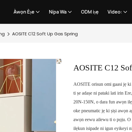
Àwọn Èṣe
Nípa Wa
ODM iṣẹ
Video:
ing
AOSITE C12 Soft Up Gas Spring
AOSITE C12 Soft
AOSITE orisun omi gaasi jẹ ki ig
ti ṣe adaṣe ni pataki lati irin Er
20N-150N, o dara fun awọn ilẹk
oke pneumatic jẹ ki ṣiṣi awọn a
awọn eewu ailewu ti o pọju. O ṣe
ilẹkun isipade ni igun eyikeyi 