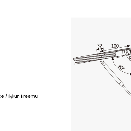
ke / ilẹkun fireemu