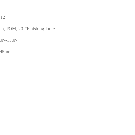
12
rin, POM, 20 #Finishing Tube
0N-150N
245mm