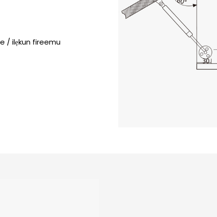
ke / ilẹkun fireemu