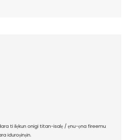
ara ti ilẹkun onigi titan-isalẹ / ẹnu-ọna fireemu
ra iduroṣinṣin.