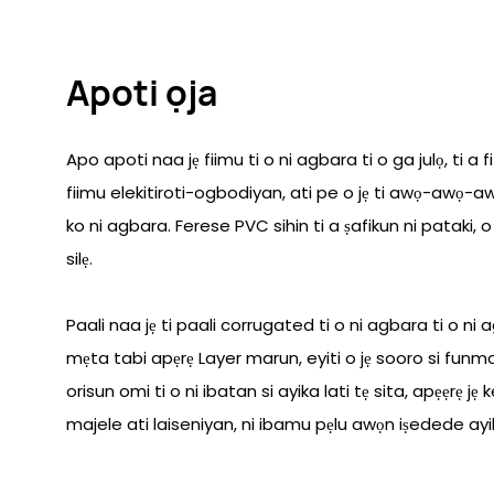
Apoti ọja
Apo apoti naa jẹ fiimu ti o ni agbara ti o ga julọ, ti a f
fiimu elekitiroti-ogbodiyan, ati pe o jẹ ti awọ-awọ-a
ko ni agbara. Ferese PVC sihin ti a ṣafikun ni pataki, o le 
silẹ.
Paali naa jẹ ti paali corrugated ti o ni agbara ti o ni 
mẹta tabi apẹrẹ Layer marun, eyiti o jẹ sooro si funmor
orisun omi ti o ni ibatan si ayika lati tẹ sita, apẹẹrẹ jẹ k
majele ati laiseniyan, ni ibamu pẹlu awọn iṣedede ay