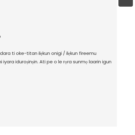
e
dara ti oke-titan ilẹkun onigi / ilẹkun fireemu
i iyara iduroṣinṣin. Ati pe o le rọra sunmọ laarin igun