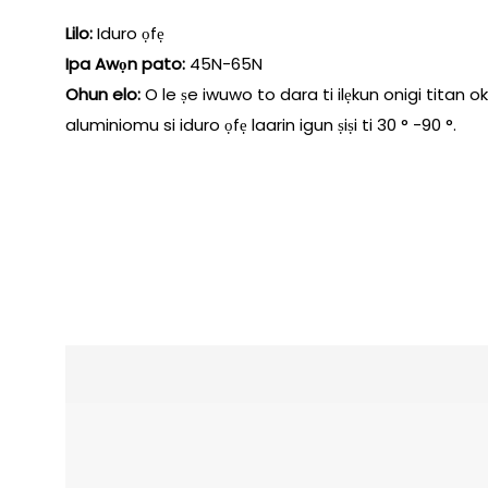
Lilo:
Iduro ọfẹ
Ipa Awọn pato:
45N-65N
Ohun elo:
O le ṣe iwuwo to dara ti ilẹkun onigi titan o
aluminiomu si iduro ọfẹ laarin igun ṣiṣi ti 30 ° -90 °.