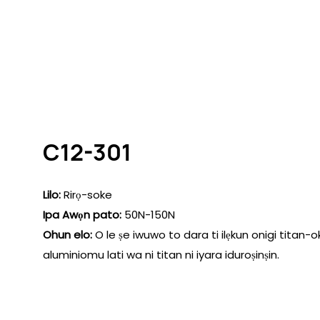
C12-301
Lilo:
Rirọ-soke
Ipa Awọn pato:
50N-150N
Ohun elo:
O le ṣe iwuwo to dara ti ilẹkun onigi titan-o
aluminiomu lati wa ni titan ni iyara iduroṣinṣin.