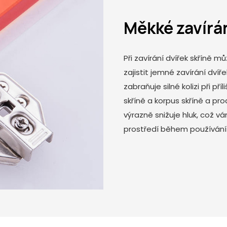
Měkké zavírá
Při zavírání dvířek skříně 
zajistit jemné zavírání dví
zabraňuje silné kolizi při př
skříně a korpus skříně a pr
výrazně snižuje hluk, což 
prostředí během používání a