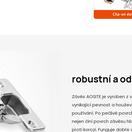
robustní a o
Závěs AOSITE je vyroben z v
vynikající pevnost a houže
používání. Po pečlivé pov
nejen činí povrch závěsu hl
proti korozi. Funguje dobř