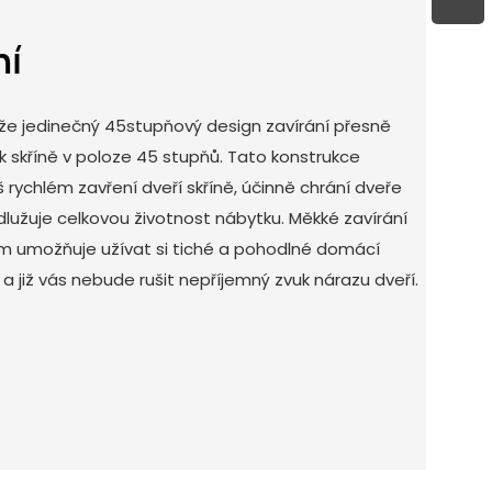
ní
může jedinečný 45stupňový design zavírání přesně
řek skříně v poloze 45 stupňů. Tato konstrukce
íliš rychlém zavření dveří skříně, účinně chrání dveře
odlužuje celkovou životnost nábytku. Měkké zavírání
vám umožňuje užívat si tiché a pohodlné domácí
 již vás nebude rušit nepříjemný zvuk nárazu dveří.