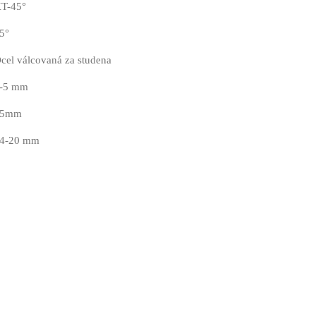
T-45°
5°
cel válcovaná za studena
-5 mm
35mm
4-20 mm