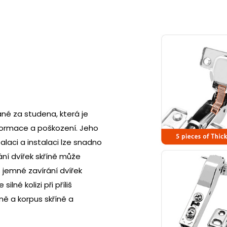
ané za studena, která je
eformace a poškození. Jeho
alaci a instalaci lze snadno
rání dvířek skříně může
 jemné zavírání dvířek
lné kolizi při příliš
íně a korpus skříně a