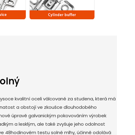
dolný
ysoce kvalitní oceli válcované za studena, která má
vnatost a obstojí ve zkoušce dlouhodobého
rchové úpravě galvanickým pokovováním výrobek
adkým a lesklým, ale také zvyšuje jeho odolnost
e ve 48hodinovém testu solné mlhy, účinně odolává