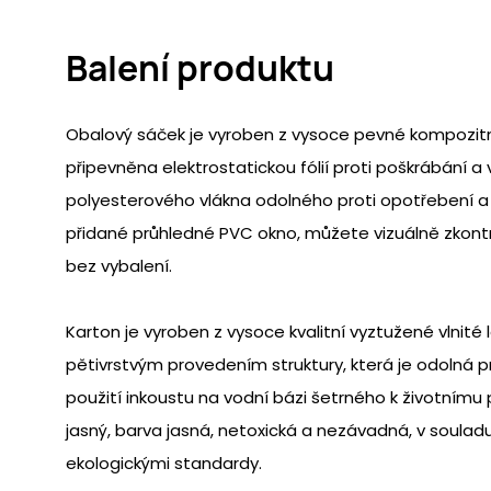
Balení produktu
Obalový sáček je vyroben z vysoce pevné kompozitní f
připevněna elektrostatickou fólií proti poškrábání a 
polyesterového vlákna odolného proti opotřebení a 
přidané průhledné PVC okno, můžete vizuálně zkont
bez vybalení.
Karton je vyroben z vysoce kvalitní vyztužené vlnité
pětivrstvým provedením struktury, která je odolná pro
použití inkoustu na vodní bázi šetrného k životnímu p
jasný, barva jasná, netoxická a nezávadná, v soula
ekologickými standardy.