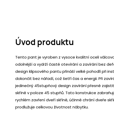
Úvod produktu
Tento pant je vyroben z vysoce kvalitní oceli válcov
odolnější a vydrží časté otevírání a zavírání bez d
design klipsového pantu přináší velké pohodlí při inst
dokončit bez nářadí, což šetří čas a energii. Při zaví
jedinečný 45stupňový design zavírání přesně zajistit
skříně v poloze 45 stupňů. Tato konstrukce zabraňuje si
rychlém zavření dveří skříně, účinně chrání dveře skř
prodlužuje celkovou životnost nábytku.