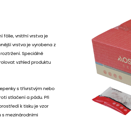
ólie, vnitřní vrstva je
vnější vrstva je vyrobena z
roztržení. Speciálně
rolovat vzhled produktu
 lepenky s třívrstvým nebo
ti stlačení a pádu. Při
rostředí k tisku je vzor
du s mezinárodními