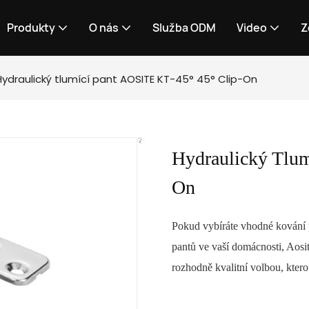
Produkty
O nás
Služba ODM
Video
Z
Hydraulický tlumící pant AOSITE KT-45° 45° Clip-On
Hydraulický Tlum
On
Pokud vybíráte vhodné kování p
pantů ve vaší domácnosti, Aosi
rozhodně kvalitní volbou, ktero