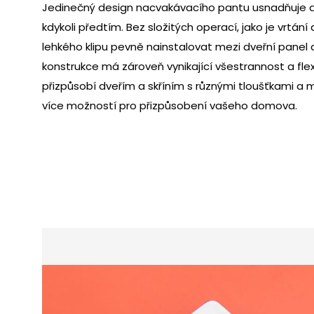
Jedinečný design nacvakávacího pantu usnadňuje a 
kdykoli předtím. Bez složitých operací, jako je vrtání
lehkého klipu pevně nainstalovat mezi dveřní panel a
konstrukce má zároveň vynikající všestrannost a flex
přizpůsobí dveřím a skříním s různými tloušťkami a m
více možností pro přizpůsobení vašeho domova.