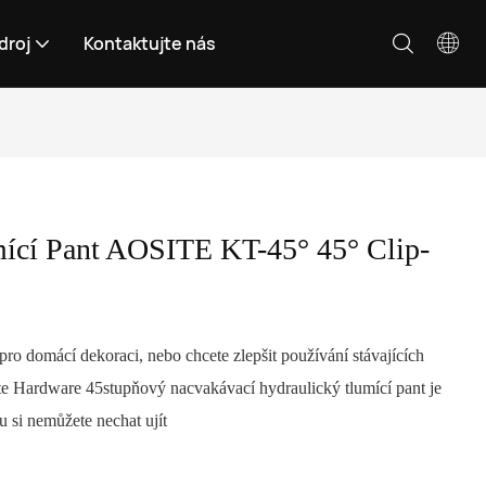
droj
Kontaktujte nás
ící Pant AOSITE KT-45° 45° Clip-
ro domácí dekoraci, nebo chcete zlepšit používání stávajících
te Hardware 45stupňový nacvakávací hydraulický tlumící pant je
u si nemůžete nechat ujít