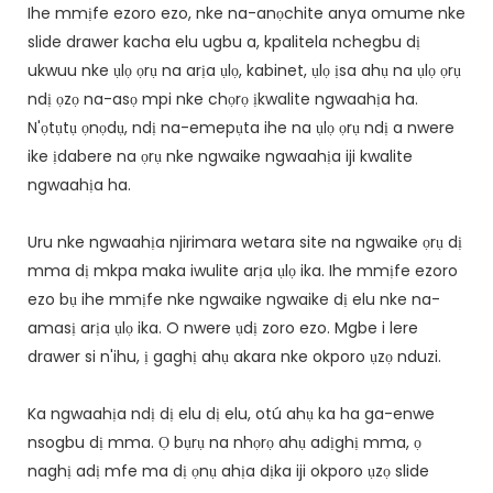
Ihe mmịfe ezoro ezo, nke na-anọchite anya omume nke
slide drawer kacha elu ugbu a, kpalitela nchegbu dị
ukwuu nke ụlọ ọrụ na arịa ụlọ, kabinet, ụlọ ịsa ahụ na ụlọ ọrụ
ndị ọzọ na-asọ mpi nke chọrọ ịkwalite ngwaahịa ha.
N'ọtụtụ ọnọdụ, ndị na-emepụta ihe na ụlọ ọrụ ndị a nwere
ike ịdabere na ọrụ nke ngwaike ngwaahịa iji kwalite
ngwaahịa ha.
Uru nke ngwaahịa njirimara wetara site na ngwaike ọrụ dị
mma dị mkpa maka iwulite arịa ụlọ ika. Ihe mmịfe ezoro
ezo bụ ihe mmịfe nke ngwaike ngwaike dị elu nke na-
amasị arịa ụlọ ika. O nwere ụdị zoro ezo. Mgbe i lere
drawer si n'ihu, ị gaghị ahụ akara nke okporo ụzọ nduzi.
Ka ngwaahịa ndị dị elu dị elu, otú ahụ ka ha ga-enwe
nsogbu dị mma. Ọ bụrụ na nhọrọ ahụ adịghị mma, ọ
naghị adị mfe ma dị ọnụ ahịa dịka iji okporo ụzọ slide