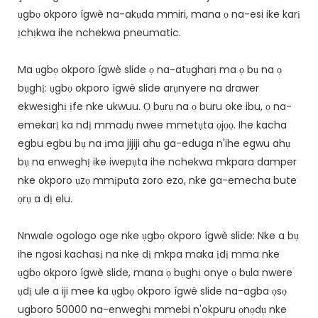
ụgbọ okporo ígwè na-akụda mmiri, mana ọ na-esi ike karị
ịchịkwa ihe nchekwa pneumatic.
Ma ụgbọ okporo ígwè slide ọ na-atụgharị ma ọ bụ na ọ
bụghị: ụgbọ okporo ígwè slide arụnyere na drawer
ekwesịghị ịfe nke ukwuu. Ọ bụrụ na ọ buru oke ibu, ọ na-
emekarị ka ndị mmadụ nwee mmetụta ọjọọ. Ihe kacha
egbu egbu bụ na ịma jijiji ahụ ga-eduga n'ihe egwu ahụ
bụ na enweghị ike iwepụta ihe nchekwa mkpara damper
nke okporo ụzọ mmịpụta zoro ezo, nke ga-emecha bute
ọrụ a dị elu.
Nnwale ogologo oge nke ụgbọ okporo ígwè slide: Nke a bụ
ihe ngosi kachasị na nke dị mkpa maka ịdị mma nke
ụgbọ okporo ígwè slide, mana ọ bụghị onye ọ bụla nwere
ụdị ule a iji mee ka ụgbọ okporo ígwè slide na-agba ọsọ
ugboro 50000 na-enweghị mmebi n'okpuru ọnọdụ nke