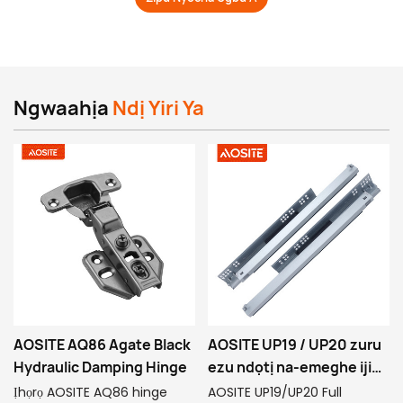
Ngwaahịa
Ndị Yiri Ya
AOSITE AQ86 Agate Black
AOSITE UP19 / UP20 zuru
Hydraulic Damping Hinge
ezu ndọtị na-emeghe iji
mepee slider drawer
Ịhọrọ AOSITE AQ86 hinge
AOSITE UP19/UP20 Full