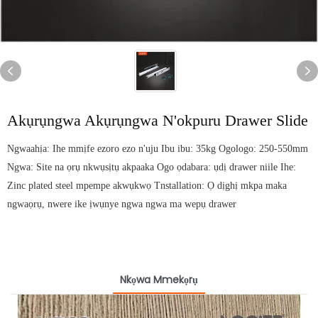
Akụrụngwa Akụrụngwa N'okpuru Drawer Slide
Ngwaahịa: Ihe mmịfe ezoro ezo n'uju Ibu ibu: 35kg Ogologo: 250-550mm
Ngwa: Site na ọrụ nkwụsịtụ akpaaka Ogo ọdabara: ụdị drawer niile Ihe:
Zinc plated steel mpempe akwụkwọ Tnstallation: Ọ dịghị mkpa maka
ngwaọrụ, nwere ike ịwụnye ngwa ngwa ma wepụ drawer
Nkọwa Mmekọrụ