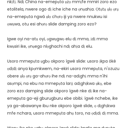
nkịtị. Ndị China na-emepụta ụzọ mmịfe mmiri zoro ezo
etolitela, nwere ogo dị iche iche na ọnụahịa. Ọtụtụ ụlọ ọrụ
na-emepụta ngwá ụlọ chọrọ iji ya nwere nnukwu isi
ọwụwa, otu esi ahọrọ slide damping zoro ezo?
Igwe oyi na-atụ oyi, ọgwụgwọ elu dị mma, ịdị mma
kwụsiri ike, ọnụego nlọghachi ndị ahịa dị elu.
Usoro mmepụta ụgbọ okporo ígwè slide: usoro ịkpa ókè
ọdịdị anya kpọmkwem, na-ekiri usoro mmepụta, n'ozuzu
obere ụlọ ọrụ ga-ahọrọ ihe ndị na-adịghị mma n'ihi
asọmpi, na ebu na mmepụta larịị adịghịkwa ụkọ, ebe
zoro ezo damping slide okporo ígwè nke dị ike na-
emepụta ga-eji gburugburu ebe obibi. ígwè nchebe, ike
ya ga-abawanye ibu nke okporo ígwè slide, ọ dịghịkwa
mfe nchara, usoro mmepụta ahụ toro, na ọdịdị dị mma.