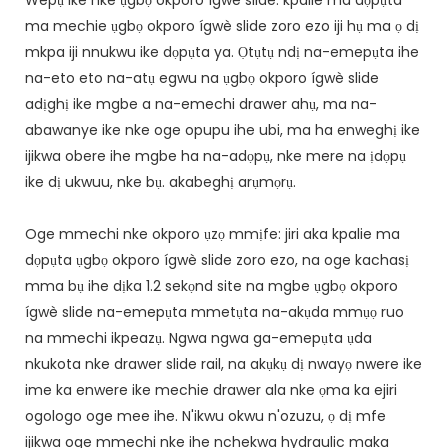
Wepụ ike nke ụgbọ okporo ígwè slide: kpalie ma dọpụta
ma mechie ụgbọ okporo ígwè slide zoro ezo iji hụ ma ọ dị
mkpa iji nnukwu ike dọpụta ya. Ọtụtụ ndị na-emepụta ihe
na-eto eto na-atụ egwu na ụgbọ okporo ígwè slide
adịghị ike mgbe a na-emechi drawer ahụ, ma na-
abawanye ike nke oge opupu ihe ubi, ma ha enweghị ike
ijikwa obere ihe mgbe ha na-adọpụ, nke mere na ịdọpụ
ike dị ukwuu, nke bụ. akabeghị arụmọrụ.
Oge mmechi nke okporo ụzọ mmịfe: jiri aka kpalie ma
dọpụta ụgbọ okporo ígwè slide zoro ezo, na oge kachasị
mma bụ ihe dịka 1.2 sekọnd site na mgbe ụgbọ okporo
ígwè slide na-emepụta mmetụta na-akụda mmụọ ruo
na mmechi ikpeazụ. Ngwa ngwa ga-emepụta ụda
nkukota nke drawer slide rail, na akụkụ dị nwayọ nwere ike
ime ka enwere ike mechie drawer ala nke ọma ka ejiri
ogologo oge mee ihe. N'ikwu okwu n'ozuzu, ọ dị mfe
ijikwa oge mmechi nke ihe nchekwa hydraulic maka