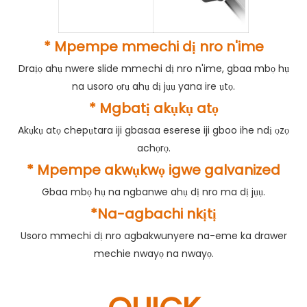
* Mpempe mmechi dị nro n'ime
Draịọ ahụ nwere slide mmechi dị nro n'ime, gbaa mbọ hụ
na usoro ọrụ ahụ dị jụụ yana ire ụtọ.
* Mgbatị akụkụ atọ
Akụkụ atọ chepụtara iji gbasaa eserese iji gboo ihe ndị ọzọ
achọrọ.
* Mpempe akwụkwọ igwe galvanized
Gbaa mbọ hụ na ngbanwe ahụ dị nro ma dị jụụ.
*Na-agbachi nkịtị
Usoro mmechi dị nro agbakwunyere na-eme ka drawer
mechie nwayọ na nwayọ.