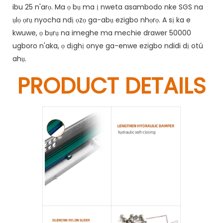
ibu 25 n'arọ. Ma ọ bụ ma ị nweta asambodo nke SGS na
ụlọ ọrụ nyocha ndị ọzọ ga-abụ ezigbo nhọrọ. A sị ka e
kwuwe, ọ bụrụ na imeghe ma mechie drawer 50000
ugboro n'aka, ọ dịghị onye ga-enwe ezigbo ndidi dị otú
ahụ.
PRODUCT DETAILS