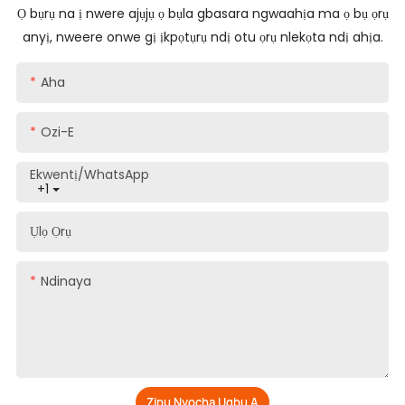
Ọ bụrụ na ị nwere ajụjụ ọ bụla gbasara ngwaahịa ma ọ bụ ọrụ
anyị, nweere onwe gị ịkpọtụrụ ndị otu ọrụ nlekọta ndị ahịa.
Aha
Ozi-E
Ekwentị/WhatsApp
+1
Ụlọ Ọrụ
Ndinaya
Zipu Nyocha Ugbu A