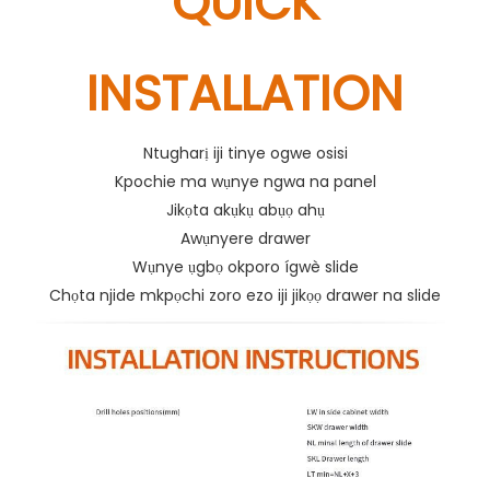
QUICK
INSTALLATION
Ntugharị iji tinye ogwe osisi
Kpochie ma wụnye ngwa na panel
Jikọta akụkụ abụọ ahụ
Awụnyere drawer
Wụnye ụgbọ okporo ígwè slide
Chọta njide mkpọchi zoro ezo iji jikọọ drawer na slide