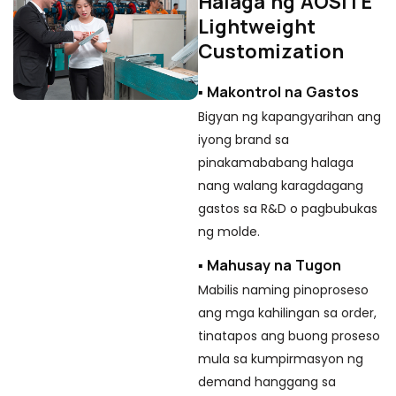
Halaga ng AOSITE
Lightweight
Customization
▪ Makontrol na Gastos
Bigyan ng kapangyarihan ang
iyong brand sa
pinakamababang halaga
P
nang walang karagdagang
P
gastos sa R&D o pagbubukas
ng molde.
▪
▪ Mahusay na Tugon
Sa
Mabilis naming pinoproseso
pr
ang mga kahilingan sa order,
cu
tinatapos ang buong proseso
ch
mula sa kumpirmasyon ng
▪
demand hanggang sa
G