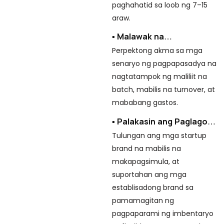
paghahatid sa loob ng 7–15
l
araw.
t
▪ Malawak na
▪
Pagkakatugma
Perpektong akma sa mga
L
senaryo ng pagpapasadya na
p
nagtatampok ng maliliit na
p
batch, mabilis na turnover, at
is
mababang gastos.
▪
▪ Palakasin ang Paglago
T
ng Negosyo
Tulungan ang mga startup
pr
brand na mabilis na
m
makapagsimula, at
suportahan ang mga
establisadong brand sa
pamamagitan ng
pagpaparami ng imbentaryo