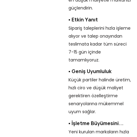
en düşük maliyetle markanızı
güçlendirin.
▪ Etkin Yanıt
Sipariş taleplerini hızla işleme
A
alıyor ve talep onayından
D
teslimata kadar tüm süreci
7-15 gün içinde
▪
tamamlıyoruz.
Ke
pa
▪ Geniş Uyumluluk
öz
Küçük partiler halinde üretim,
çö
hızlı ciro ve düşük maliyet
gerektiren özelleştirme
▪ 
senaryolarına mükemmel
Ma
uyum sağlar.
am
öz
▪ İşletme Büyümesini
Destekleyin
Yeni kurulan markaların hızla
▪