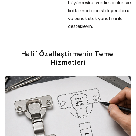
büyümesine yardımcı olun ve
Ma
köklü markaları stok yenileme
iç
ve esnek stok yönetimi ile
öz
destekleyin.
▪ 
Ma
gü
Hafif Özelleştirmenin Temel
bü
Hizmetleri