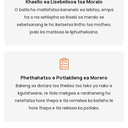
Khaello ea Lisebelisoa tsa Moralo
O batla ho matlafatsa kananelo ea lebitso, empa
ha o na sehlopha sa litsebi sa meralo se
sebetsanang le ho iketsetsa lintho tsa motheo,
joalo ka matšoao le liphutheloana.
Phethahatso e Potlakileng ea Morero
Bakeng sa diotara tsa thekiso tsa teko ya nako e
kgutshwane, re tlola mekgwa e rarahaneng ho
netefatsa hore thepa e tla romelwa ka katleho le
hore thepa e tla rekiswa ka potlako.