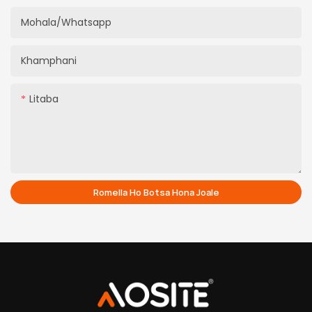
Mohala/whatsapp
Khamphani
Litaba
Romella Ho Botsa Hona Joale