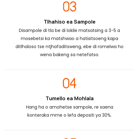
Tlhahiso ea Sampole
Disampole di tla be di lokile matsatsing a 3-5 a
mosebetsi ka matshwao a hatisitsoeng kapa
ditlhaloso tse ntjhafaditsweng, ebe di romelwa ho
wena bakeng sa netefatso.
Tumello ea Mohlala
Hang ha o amohetse sampole, re saena
konteraka mme o lefa depositi ya 30%.