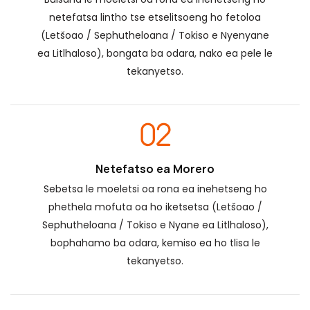
netefatsa lintho tse etselitsoeng ho fetoloa
(Letšoao / Sephutheloana / Tokiso e Nyenyane
ea Litlhaloso), bongata ba odara, nako ea pele le
tekanyetso.
Netefatso ea Morero
Sebetsa le moeletsi oa rona ea inehetseng ho
phethela mofuta oa ho iketsetsa (Letšoao /
Sephutheloana / Tokiso e Nyane ea Litlhaloso),
bophahamo ba odara, kemiso ea ho tlisa le
tekanyetso.