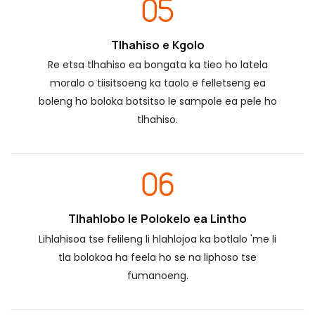
Tlhahiso e Kgolo
Re etsa tlhahiso ea bongata ka tieo ho latela
moralo o tiisitsoeng ka taolo e felletseng ea
boleng ho boloka botsitso le sampole ea pele ho
tlhahiso.
Tlhahlobo le Polokelo ea Lintho
Lihlahisoa tse felileng li hlahlojoa ka botlalo 'me li
tla bolokoa ha feela ho se na liphoso tse
fumanoeng.