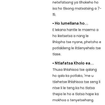
Re
netefatsong ya tlhokeho ho
'm
isa ho tlisong matsatsing a 7-
bo
15.
▪
▪ Ho lumellana ho
pharaletseng
Th
E lekana hantle le maemo a
ma
ho iketsetsa a nang le
ts
lihlopha tse nyane, phetoho e
potlakileng le litšenyehelo tse
tlase.
▪ Ntlafatsa Kholo ea
Khoebo
Thusa lihlahisoa tse qalang
ho qala ka potlako, 'me u
tšehetse lihlahisoa tse seng li
ntse li le teng ka ho tlatsa
thepa le ho e tlatsa hape ka
mokhoa o tenyetsehang.