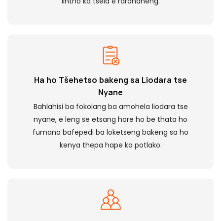
lintho ka tsela e rarahaneng.
Ha ho Tšehetso bakeng sa Liodara tse
Nyane
Bahlahisi ba fokolang ba amohela liodara tse
nyane, e leng se etsang hore ho be thata ho
fumana bafepedi ba loketseng bakeng sa ho
kenya thepa hape ka potlako.