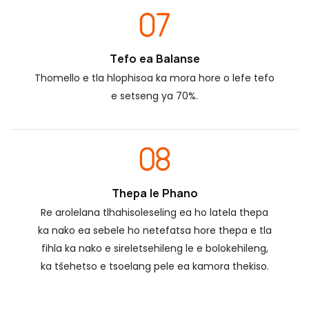
Tefo ea Balanse
Thomello e tla hlophisoa ka mora hore o lefe tefo
e setseng ya 70%.
Thepa le Phano
Re arolelana tlhahisoleseling ea ho latela thepa
ka nako ea sebele ho netefatsa hore thepa e tla
fihla ka nako e sireletsehileng le e bolokehileng,
ka tšehetso e tsoelang pele ea kamora thekiso.