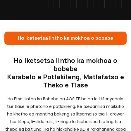
Ho iketsetsa lintho ka mokhoa o bobebe
Ho iketsetsa lintho ka mokhoa o
bobebe
R
Karabelo e Potlakileng, Matlafatso e
Theko e Tlase
T
Ho Etsa Lintho ka Bobebe ha AOSITE ho na le litšenyehelo
h
tse tlase le phetoho e potlakileng. Re tsepamisa maikutlo
ho khetho ea mantlha bakeng sa litsamaiso tsa li-drawer
N
tsa tšepe, li-slide rails, li-hinge le lisebelisoa tse ling tsa
thepa ea ka tlung. Ha ho hlokahale R&D e rarahaneng kapa