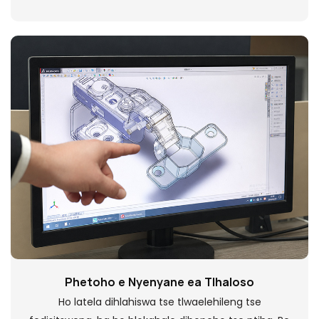
Phetoho e Nyenyane ea Tlhaloso
Ho latela dihlahiswa tse tlwaelehileng tse