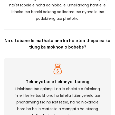
nts'etsopele e ncha ea hlobo, e lumellanang hantle le
litlhoko tsa bareki bakeng sa liodara tse nyane le tse
potlakileng tsa phetoho.
Na u tobane le mathata ana ka ho etsa thepa ea ka
tlung ka mokhoa o bobebe?
Tekanyetso e Lekanyelitsoeng
Lihlahisoa tse qalang li na le chelete e fokolang
'me li ke ke tsa khona ho lefella litšenyehelo tse
phahameng tsa ho iketsetsa, ha ho hlokahale
hore ho be le matsete a mangata ho etseng