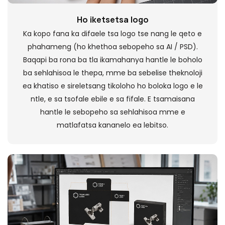
Ho iketsetsa logo
Ka kopo fana ka difaele tsa logo tse nang le qeto e
phahameng (ho khethoa sebopeho sa AI / PSD).
Baqapi ba rona ba tla ikamahanya hantle le boholo
ba sehlahisoa le thepa, mme ba sebelise theknoloji
ea khatiso e sireletsang tikoloho ho boloka logo e le
ntle, e sa tsofale ebile e sa fifale. E tsamaisana
hantle le sebopeho sa sehlahisoa mme e
matlafatsa kananelo ea lebitso.