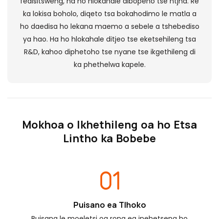
fedisitsweng, ha ho hlokahale dibopeho tse ntjha. Re
ka lokisa boholo, diqeto tsa bokahodimo le matla a
ho daedisa ho lekana maemo a sebele a tshebediso
ya hao. Ha ho hlokahale ditjeo tse eketsehileng tsa
R&D, kahoo diphetoho tse nyane tse ikgethileng di
ka phethelwa kapele.
Mokhoa o Ikhethileng oa ho Etsa
Lintho ka Bobebe
Puisano ea Tlhoko
Buisana le moeletsi oa rona ea inehetseng ho