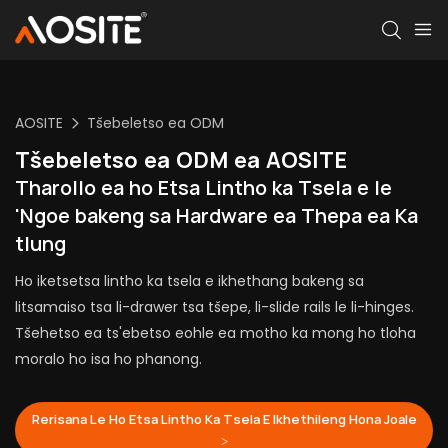
AOSITE
Tšebeletso ea ODM
Tšebeletso ea ODM ea AOSITE
Tharollo ea ho Etsa Lintho ka Tsela e le
'Ngoe bakeng sa Hardware ea Thepa ea Ka
tlung
Ho iketsetsa lintho ka tsela e ikhethang bakeng sa
litsamaiso tsa li-drawer tsa tšepe, li-slide rails le li-hinges.
Tšehetso ea ts'ebetso eohle ea motho ka mong ho tloha
moralo ho isa ho phanong.
Rerisana Le Ho Etsa Lintho Ka Tsela E Ikhethileng Hona Joale
>