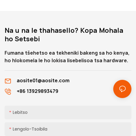
Na u na le thahasello? Kopa Mohala
ho Setsebi
Fumana tšehetso ea tekheniki bakeng sa ho kenya,
ho hlokomela le ho lokisa lisebelisoa tsa hardware.
aosite01@aosite.com
+86 13929893479
Lebitso
Lengolo-Tsoibila