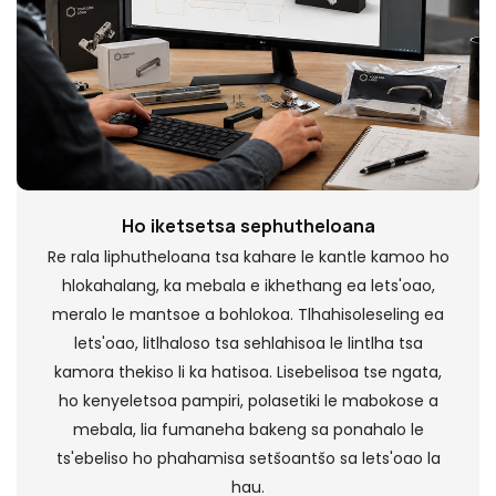
Ho iketsetsa sephutheloana
Re rala liphutheloana tsa kahare le kantle kamoo ho
hlokahalang, ka mebala e ikhethang ea lets'oao,
meralo le mantsoe a bohlokoa. Tlhahisoleseling ea
lets'oao, litlhaloso tsa sehlahisoa le lintlha tsa
kamora thekiso li ka hatisoa. Lisebelisoa tse ngata,
ho kenyeletsoa pampiri, polasetiki le mabokose a
mebala, lia fumaneha bakeng sa ponahalo le
ts'ebeliso ho phahamisa setšoantšo sa lets'oao la
hau.