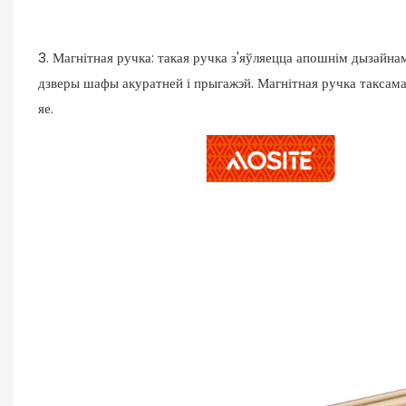
3. Магнітная ручка: такая ручка з'яўляецца апошнім дызайна
дзверы шафы акуратней і прыгажэй. Магнітная ручка таксама 
яе.