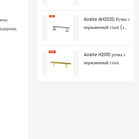
Aosite AH2020 Ручка з
бячы
нержавеючай сталі (з
 адкрыць
ножкамі з цынку)
Aosite H2010 ручка з
нержавеючай сталі