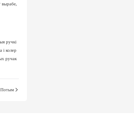
 вырабе,
ныя ручкі
а і колер
ных ручак
Потым