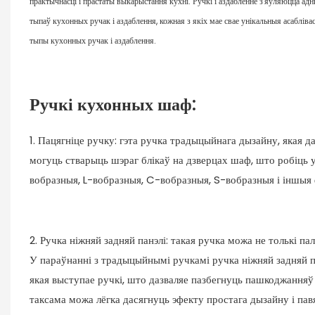
практычнасці і прастаты выкарыстання кухні. Ручкі і аздабленне з'яўляюцца адн
тыпаў кухонных ручак і аздаблення, кожная з якіх мае свае унікальныя асаблівас
тыпы кухонных ручак і аздаблення.
Ручкі кухонных шаф:
1. Пацягніце ручку: гэта ручка традыцыйнага дызайну, якая д
могуць стварыць шэраг блікаў на дзверцах шаф, што робіць
вобразныя, L-вобразныя, C-вобразныя, S-вобразныя і іншыя
2. Ручка ніжняй задняй панэлі: такая ручка можа не толькі п
У параўнанні з традыцыйнымі ручкамі ручка ніжняй задняй п
якая выступае ручкі, што дазваляе пазбегнуць пашкоджанняў
таксама можа лёгка дасягнуць эфекту простага дызайну і па