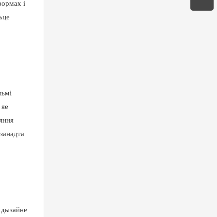
формах і
ьце
льмі
 яе
еяння
 занадта
 дызайне