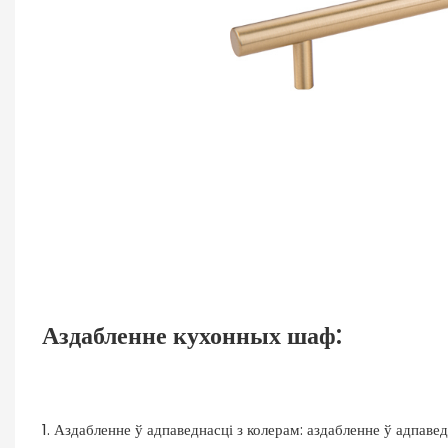
Аздабленне кухонных шаф:
1. Аздабленне ў адпаведнасці з колерам: аздабленне ў адпав