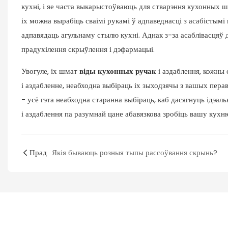
кухні, і яе часта выкарыстоўваюць для стварэння кухонных ш
іх можна вырабіць сваімі рукамі ў адпаведнасці з асабістымі
адпавядаць агульнаму стылю кухні. Аднак з-за асаблівасцяў д
прадухілення скрыўлення і дэфармацыі.
Увогуле, іх шмат
віды кухонных ручак
і аздаблення, кожны 
і аздабленне, неабходна выбіраць іх зыходзячы з вашых перав
- усё гэта неабходна старанна выбіраць, каб дасягнуць ідэал
і аздаблення па разумнай цане абавязкова зробіць вашу кух
Прад
Якія бываюць розныя тыпы рассоўвання скрынь?