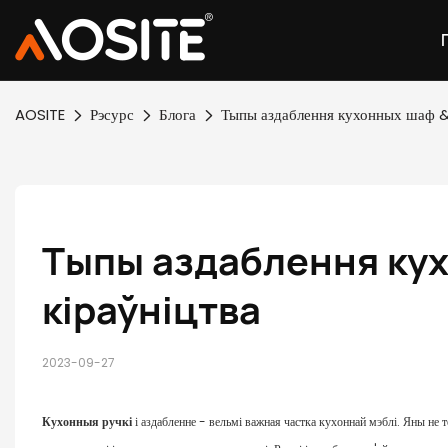
AOSITE
Рэсурс
Блога
Тыпы аздаблення кухонных шаф & 
Тыпы аздаблення кух
кіраўніцтва
2023-09-27
Кухонныя ручкі
і аздабленне - вельмі важная частка кухоннай мэблі. Яны не