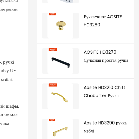
снуе мноства
сінхранізаваным мяккім
дзім розныя
закрыццём і ніжнім
Ручка-кнот AOSITE
мантажным механізмам
HD3280
для шуфляд (з
трохмернай ручкай)
AOSITE HD3270
Сучасная простая ручка
, ручкі
 ліку U-
мэблі.
Aosite HD3210 Chift
Chabufter Ручка
рэй шафы.
Ён не мае
Aosite HD3290 ручка
ручка
мэблі