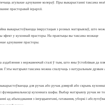
спечыць агульнае адчуванне колераў. Пры выкарыстанні таксама неа
ванне прасторавай іерархіі.
айна выкарыстоўваецца інкрустацыя з розных матэрыялаў, што мож
ьны эфект у кухоннай прасторы. На практыцы вы таксама можаце
рнае адчуванне прасторы.
а аздаблення з нержавеючай сталі ў тым, што яны ўстойлівыя да пл
ення. Гэты матэрыял таксама можна спалучаць з натуральным дрэвам 
 выкарыстоўваецца для ручак або ручак дзвярэй або скрынь кухонн
 і функцыянальнасці кухоннага шафы. Выбар матэрыялу ручак не то
анні ад абыходжання з інгрэдыентамі, гатавання, уборкі і абслугоўва