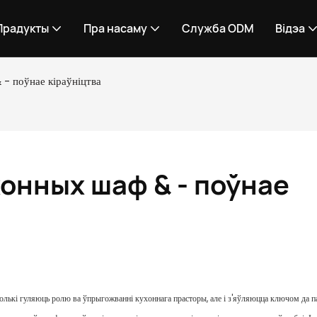
Прадукты
Пра насаму
Служба ODM
Відэа
- поўнае кіраўніцтва
онных шаф & - поўнае 
 толькі гуляюць ролю ва ўпрыгожванні кухоннага прасторы, але і з'яўляюцца ключом да