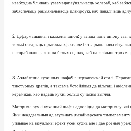
неабходна ўлічваць узаемадапаўняльнасць колераў, каб забя
забяспечыць рацыянальнасць планіроўкі, каб павялічыць адчу
2. Дэфармацыйны і калажны шпон: у гэтым тыпе шпону звыч
толькі стварыць прыгожы эфект, але і стварыць новы візуал
паспрабаваць калаж на белых сценах, каб павялічыць трохме
3. Аздабленне кухонных шафаў з нержавеючай сталі: Пераваг
тэкстурных драпін, а таксама ўстойлівыя да вільгаці і акісл
керамікай, каб надаць кухні больш сучасны выгляд.
Матэрыял ручкі кухоннай шафы адносіцца да матэрыялу, які
Яны неаддзельныя ад агульнага дызайнерскага тэмпераменту
ўплывае на візуальны эфект усёй кухні, але і дае розныя ўраж