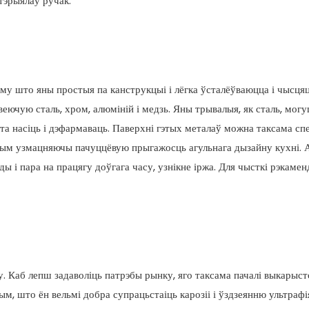
тэрыялаў ручак.
у што яны простыя па канструкцыі і лёгка ўсталёўваюцца і чысцяц
чую сталь, хром, алюміній і медзь. Яны трывалыя, як сталь, могу
оста насіць і дэфармаваць. Паверхні гэтых металаў можна таксама с
амым узмацняючы пачуццёвую прыгажосць агульнага дызайну кухні. 
ды і пара на працягу доўгага часу, узнікне іржа. Для чысткі рэкаме
. Каб лепш задаволіць патрэбы рынку, яго таксама пачалі выкарыст
м, што ён вельмі добра супрацьстаіць карозіі і ўздзеянню ультрафі