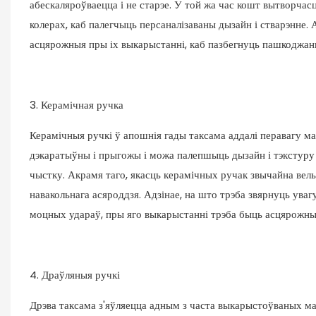
абескаляроўваецца і не старэе. У той жа час кошт вытворчас
колерах, каб палегчыць персаналізаваны дызайн і стварэнне.
асцярожныя пры іх выкарыстанні, каб пазбегнуць пашкоджанн
3. Керамічная ручка
Керамічныя ручкі ў апошнія гады таксама аддалі перавагу ма
дэкаратыўны і прыгожы і можа палепшыць дызайн і тэкстуру 
чыстку. Акрамя таго, якасць керамічных ручак звычайна вель
навакольнага асяроддзя. Адзінае, на што трэба звярнуць уваг
моцных удараў, пры яго выкарыстанні трэба быць асцярожны
4. Драўляныя ручкі
Дрэва таксама з'яўляецца адным з часта выкарыстоўваных ма