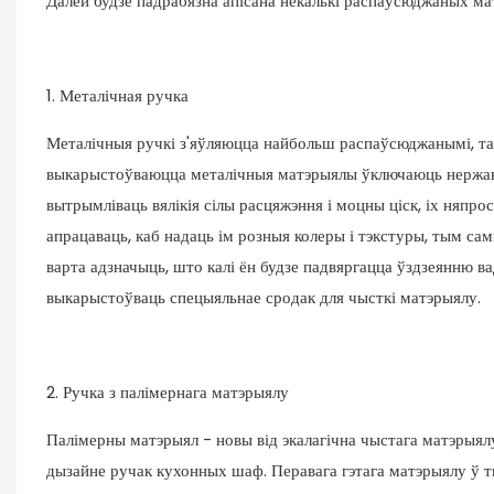
Далей будзе падрабязна апісана некалькі распаўсюджаных ма
1. Металічная ручка
Металічныя ручкі з'яўляюцца найбольш распаўсюджанымі, там
выкарыстоўваюцца металічныя матэрыялы ўключаюць нержавею
вытрымліваць вялікія сілы расцяжэння і моцны ціск, іх няпр
апрацаваць, каб надаць ім розныя колеры і тэкстуры, тым с
варта адзначыць, што калі ён будзе падвяргацца ўздзеянню ва
выкарыстоўваць спецыяльнае сродак для чысткі матэрыялу.
2. Ручка з палімернага матэрыялу
Палімерны матэрыял - новы від экалагічна чыстага матэрыялу
дызайне ручак кухонных шаф. Перавага гэтага матэрыялу ў ты