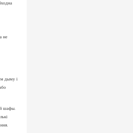
бходна
а не
ям дыму і
або
ай шафы.
лькі
ння.