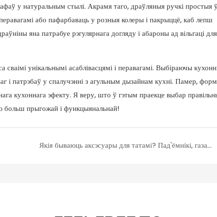
афаў у натуральным стылі. Акрамя таго, драўляныя ручкі простыя ў
 перавагамі або пафарбаваць у розныя колеры і пакрыццё, каб лепш
раўніны яна патрабуе рэгулярнага догляду і абароны ад вільгаці для
са сваімі унікальнымі асаблівасцямі і перавагамі. Выбіраючы кухон
аг і патрэбаў у спалучэнні з агульным дызайнам кухні. Памер, форм
ьнага кухоннага эфекту. Я веру, што ў гэтым праекце выбар правіль
ню больш прыгожай і функцыянальнай!
Якія бываюць аксэсуары для татамі? Пад'ёмнікі, газавыя стойкі і ручкі