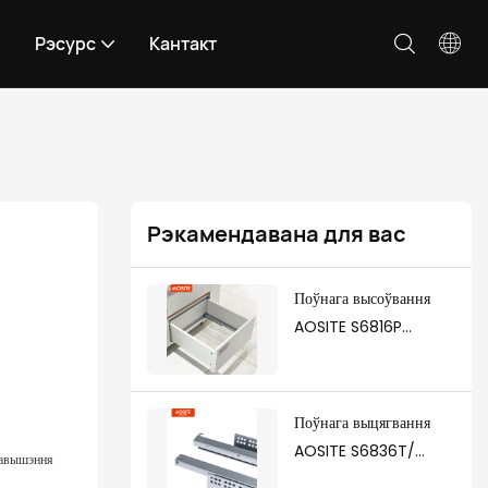
Рэсурс
Кантакт
Рэкамендавана для вас
Поўнага высоўвання
AOSITE S6816P
/S6819P
Накіроўвальныя скрыні
з адкрыццём, якія
Поўнага выцягвання
можна адкрываць
AOSITE S6836T/
 павышэння
націскам
S6839T з