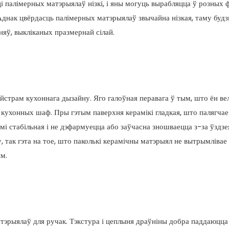
ці палімерных матэрыялаў нізкі, і яны могуць вырабляцца ў розных 
 Аднак цвёрдасць палімерных матэрыялаў звычайна нізкая, таму будз
яў, выкліканых празмернай сілай.
йстрам кухоннага дызайну. Яго галоўная перавага ў тым, што ён ве
кухонных шаф. Пры гэтым паверхня керамікі гладкая, што палягчае
мі стабільная і не дэфармуецца або заўчасна зношваецца з-за ўздз
у, так гэта на тое, што паколькі керамічны матэрыял не вытрымлівае
м.
тэрыялаў для ручак. Тэкстура і цеплыня драўніны добра паддаюцца