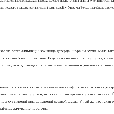
ым з асноўных фактараў, калі гаворка ідзе пра якасць і знешні выгляд кухоннай мэблі. І
ці і перавагі, а таксама розныя стылі і тэмы дызайну. Унізе мы’Больш падрабязна разгле
азваляе лёгка адчыняць і зачыняць дзверцы шафы на кухні. Мала таго
 усю кухню больш прыгожай. Ёсць таксама шмат тыпаў ручак, у тым
 формы, якія адпавядаюць розным патрабаванням дызайну кухоннай 
алепшыць эстэтыку кухні, але і павысіць камфорт выкарыстання дзвя
анэлі мае перавагу ў тым, што яна больш зручная ў выкарыстанні. 
 пры сутыкненні пры адчыненні дзвярэй шафы. У той жа час такая 
вялічыць адчуванне прасторы.