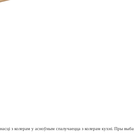
еднасці з колерам у асноўным спалучаецца з колерам кухні. Пры выб