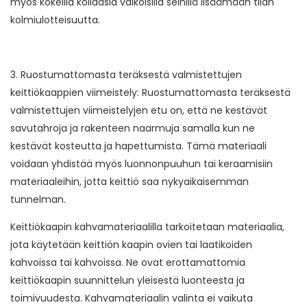
myös kokeilla kollaasia valkoisilla seinillä lisäämään tilan
kolmiulotteisuutta.
3. Ruostumattomasta teräksestä valmistettujen
keittiökaappien viimeistely: Ruostumattomasta teräksestä
valmistettujen viimeistelyjen etu on, että ne kestävät
savutahroja ja rakenteen naarmuja samalla kun ne
kestävät kosteutta ja hapettumista. Tämä materiaali
voidaan yhdistää myös luonnonpuuhun tai keraamisiin
materiaaleihin, jotta keittiö saa nykyaikaisemman
tunnelman.
Keittiökaapin kahvamateriaalilla tarkoitetaan materiaalia,
jota käytetään keittiön kaapin ovien tai laatikoiden
kahvoissa tai kahvoissa. Ne ovat erottamattomia
keittiökaapin suunnittelun yleisestä luonteesta ja
toimivuudesta. Kahvamateriaalin valinta ei vaikuta