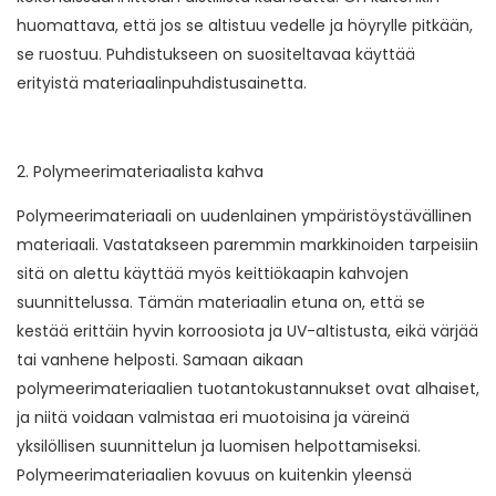
huomattava, että jos se altistuu vedelle ja höyrylle pitkään,
se ruostuu. Puhdistukseen on suositeltavaa käyttää
erityistä materiaalinpuhdistusainetta.
2. Polymeerimateriaalista kahva
Polymeerimateriaali on uudenlainen ympäristöystävällinen
materiaali. Vastatakseen paremmin markkinoiden tarpeisiin
sitä on alettu käyttää myös keittiökaapin kahvojen
suunnittelussa. Tämän materiaalin etuna on, että se
kestää erittäin hyvin korroosiota ja UV-altistusta, eikä värjää
tai vanhene helposti. Samaan aikaan
polymeerimateriaalien tuotantokustannukset ovat alhaiset,
ja niitä voidaan valmistaa eri muotoisina ja väreinä
yksilöllisen suunnittelun ja luomisen helpottamiseksi.
Polymeerimateriaalien kovuus on kuitenkin yleensä