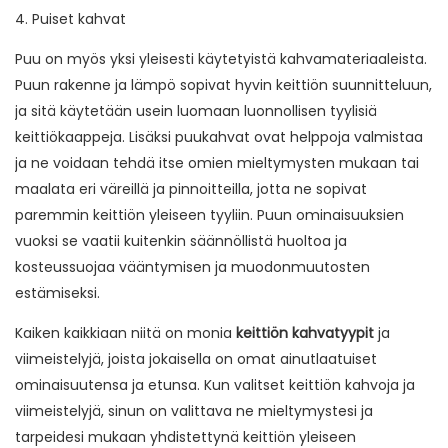
4. Puiset kahvat
Puu on myös yksi yleisesti käytetyistä kahvamateriaaleista.
Puun rakenne ja lämpö sopivat hyvin keittiön suunnitteluun,
ja sitä käytetään usein luomaan luonnollisen tyylisiä
keittiökaappeja. Lisäksi puukahvat ovat helppoja valmistaa
ja ne voidaan tehdä itse omien mieltymysten mukaan tai
maalata eri väreillä ja pinnoitteilla, jotta ne sopivat
paremmin keittiön yleiseen tyyliin. Puun ominaisuuksien
vuoksi se vaatii kuitenkin säännöllistä huoltoa ja
kosteussuojaa vääntymisen ja muodonmuutosten
estämiseksi.
Kaiken kaikkiaan niitä on monia
keittiön kahvatyypit
ja
viimeistelyjä, joista jokaisella on omat ainutlaatuiset
ominaisuutensa ja etunsa. Kun valitset keittiön kahvoja ja
viimeistelyjä, sinun on valittava ne mieltymystesi ja
tarpeidesi mukaan yhdistettynä keittiön yleiseen