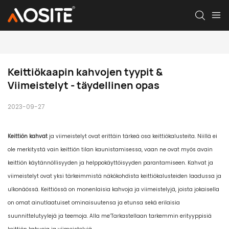
Keittiökaapin kahvojen tyypit & 
Viimeistelyt - täydellinen opas
2023-09-27
Keittiön kahvat
ja viimeistelyt ovat erittäin tärkeä osa keittiökalusteita. Niillä ei
ole merkitystä vain keittiön tilan kaunistamisessa, vaan ne ovat myös avain
keittiön käytännöllisyyden ja helppokäyttöisyyden parantamiseen. Kahvat ja
viimeistelyt ovat yksi tärkeimmistä näkökohdista keittiökalusteiden laadussa ja
ulkonäössä. Keittiössä on monenlaisia ​​kahvoja ja viimeistelyjä, joista jokaisella
on omat ainutlaatuiset ominaisuutensa ja etunsa sekä erilaisia ​​
suunnittelutyylejä ja teemoja. Alla me’Tarkastellaan tarkemmin erityyppisiä