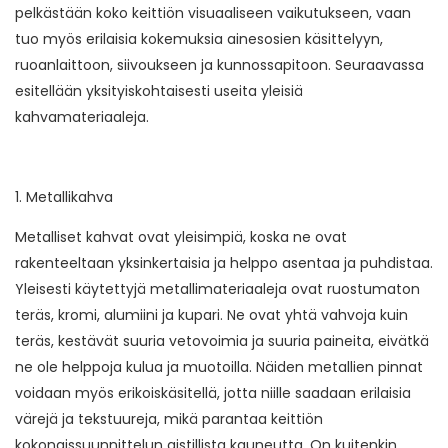
pelkästään koko keittiön visuaaliseen vaikutukseen, vaan
tuo myös erilaisia ​​kokemuksia ainesosien käsittelyyn,
ruoanlaittoon, siivoukseen ja kunnossapitoon. Seuraavassa
esitellään yksityiskohtaisesti useita yleisiä
kahvamateriaaleja.
1. Metallikahva
Metalliset kahvat ovat yleisimpiä, koska ne ovat
rakenteeltaan yksinkertaisia ​​ja helppo asentaa ja puhdistaa.
Yleisesti käytettyjä metallimateriaaleja ovat ruostumaton
teräs, kromi, alumiini ja kupari. Ne ovat yhtä vahvoja kuin
teräs, kestävät suuria vetovoimia ja suuria paineita, eivätkä
ne ole helppoja kulua ja muotoilla. Näiden metallien pinnat
voidaan myös erikoiskäsitellä, jotta niille saadaan erilaisia ​​
värejä ja tekstuureja, mikä parantaa keittiön
kokonaissuunnittelun aistillista kauneutta. On kuitenkin