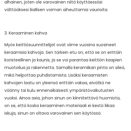
alhainen, joten ole varovainen niitä käyttäessäsi
välttääksesi liiallisen voiman aiheuttamia vaurioita.
3. Keraaminen kahva
Myös keittiösuunnittelijat ovat viime vuosina suosineet
keraamisia kahvoja. Sen tärkein etu on, että se on erittäin
koristeellinen ja kaunis, ja se voi parantaa keittiön kaapien
muotoilua ja rakennetta. Samalla keramiikan pinta on sileä,
mikä helpottaa puhdistamista. Lisäksi keraamisten
kahvojen laatu on yleensä erittäin vakaa, eivätkä ne
väänny tai kulu ennenaikaisesti ympäristövaikutusten
vuoksi. Ainoa asia, johon sinun on kiinnitettävä huomiota,
on se, että koska keraaminen materiaali ei kestä liikaa
iskuja, sinun on oltava varovainen sen käytössä.