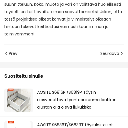
suunnitteluun. Koko, muoto ja väri on valittava huolellisesti
täydellisen keittiövaikutelman saavuttamiseksi. Uskon, että
tässä projektissa oikeat kahvat ja viimeistelyt oikeaan
hintaan tekevät keittiöstäsi varmasti kauniimman ja
toimivamman!
Prev
Seuraava
Suositeltu sinulle
AOSITE S6816P /S6819P Täysin
ulosvedettävä työntöaukeama laatikon
alustan alla oleva liukukisko
AOSITE S6836T/S6839T täysulosteiset