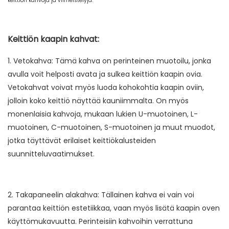
keittiön kahvoja ja viimeistelyjä.
Keittiön kaapin kahvat:
1. Vetokahva: Tämä kahva on perinteinen muotoilu, jonka
avulla voit helposti avata ja sulkea keittiön kaapin ovia.
Vetokahvat voivat myös luoda kohokohtia kaapin oviin,
jolloin koko keittiö näyttää kauniimmalta. On myös
monenlaisia ​​kahvoja, mukaan lukien U-muotoinen, L-
muotoinen, C-muotoinen, S-muotoinen ja muut muodot,
jotka täyttävät erilaiset keittiökalusteiden
suunnitteluvaatimukset.
2. Takapaneelin alakahva: Tällainen kahva ei vain voi
parantaa keittiön estetiikkaa, vaan myös lisätä kaapin oven
käyttömukavuutta. Perinteisiin kahvoihin verrattuna