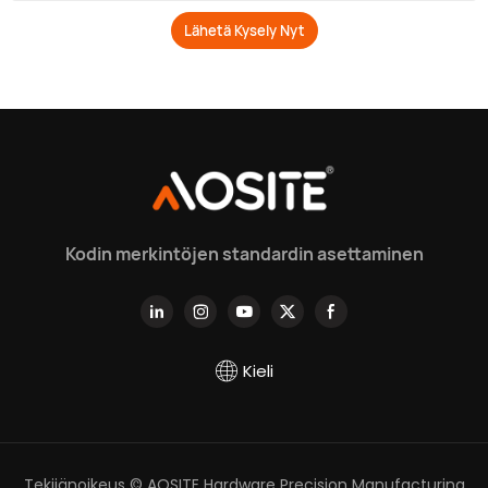
Lähetä Kysely Nyt
Kodin merkintöjen standardin asettaminen
Kieli
Tekijänoikeus © AOSITE Hardware Precision Manufacturing