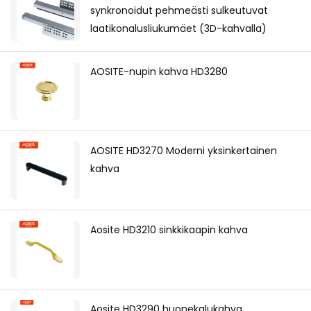
synkronoidut pehmeästi sulkeutuvat
laatikonalusliukumäet (3D-kahvalla)
AOSITE-nupin kahva HD3280
AOSITE HD3270 Moderni yksinkertainen
kahva
Aosite HD3210 sinkkikaapin kahva
Aosite HD3290 huonekalukahva