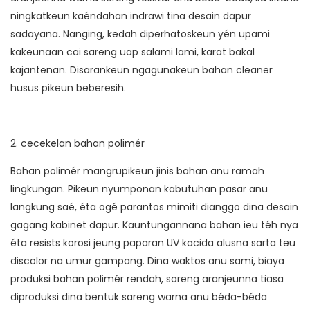
ningkatkeun kaéndahan indrawi tina desain dapur
sadayana. Nanging, kedah diperhatoskeun yén upami
kakeunaan cai sareng uap salami lami, karat bakal
kajantenan. Disarankeun ngagunakeun bahan cleaner
husus pikeun beberesih.
2. cecekelan bahan polimér
Bahan polimér mangrupikeun jinis bahan anu ramah
lingkungan. Pikeun nyumponan kabutuhan pasar anu
langkung saé, éta ogé parantos mimiti dianggo dina desain
gagang kabinet dapur. Kauntungannana bahan ieu téh nya
éta resists korosi jeung paparan UV kacida alusna sarta teu
discolor na umur gampang. Dina waktos anu sami, biaya
produksi bahan polimér rendah, sareng aranjeunna tiasa
diproduksi dina bentuk sareng warna anu béda-béda