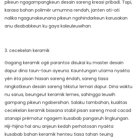
pikeun ngagampangkeun desain sareng kreasi pribadi. Tapi,
karasa bahan polimér umumna rendah, janten ati-ati
nalika ngagunakeunana pikeun ngahindarkeun karusakan
anu disababkeun ku gaya kaleuleuwihan.
3. cecekelan keramik
Gagang keramik ogé parantos disukai ku master desain
dapur dina taun-taun ayeuna. Kauntungan utama nyaéta
yén éta pisan hiasan sareng éndah, sareng tiasa
ningkatkeun desain sareng tékstur lemari dapur. Dina waktu
nu sarua, beungeut keramik lemes, sahingga leuwih
gampang pikeun ngabersihan. Salaku tambahan, kualitas
cecekelan keramik biasana stabil pisan sareng moal cacad
atanapi prématur ngagem kusabab pangaruh lingkungan.
Hiji-hijina hal anu anjeun kedah perhatosan nyaéta
kusabab bahan keramik henteu tiasa tahan teuing