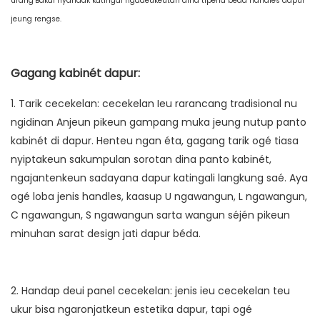
urang’Bakal nyandak katingal ngadeukeutan dina tipena béda handles dapur
jeung rengse.
Gagang kabinét dapur:
1. Tarik cecekelan: cecekelan Ieu rarancang tradisional nu
ngidinan Anjeun pikeun gampang muka jeung nutup panto
kabinét di dapur. Henteu ngan éta, gagang tarik ogé tiasa
nyiptakeun sakumpulan sorotan dina panto kabinét,
ngajantenkeun sadayana dapur katingali langkung saé. Aya
ogé loba jenis handles, kaasup U ngawangun, L ngawangun,
C ngawangun, S ngawangun sarta wangun séjén pikeun
minuhan sarat design jati dapur béda.
2. Handap deui panel cecekelan: jenis ieu cecekelan teu
ukur bisa ngaronjatkeun estetika dapur, tapi ogé