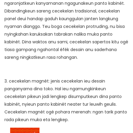
ngaronjatkeun kanyamanan ngagunakeun panto kabinét.
Dibandingkeun sareng cecekelan tradisional, cecekelan
panel deui handap gaduh kaunggulan janten langkung
nyaman dianggo. Teu boga cecekelan protruding, nu bisa
nyingkahan karuksakan tabrakan nalika muka panto
kabinét. Dina waktos anu sami, cecekelan sapertos kitu ogé
tiasa gampang ngahontal éfék desain anu saderhana
sareng ningkatkeun rasa rohangan.
3. cecekelan magnét: jenis cecekelan ieu desain
panganyarna dina toko. Hal ieu ngamungkinkeun
cecekelan pikeun jadi lengkep disumputkeun dina panto
kabinét, nyieun panto kabinét neater tur leuwih geulis.
Cecekelan magnét ogé pohara merenah: ngan tarik panto
rada pikeun muka eta lengkep.