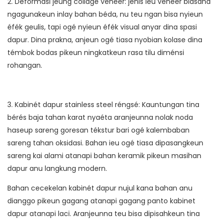
2. Deformasi jeung collage veneer: jenis ieu veneer biasana
ngagunakeun inlay bahan béda, nu teu ngan bisa nyieun
éfék geulis, tapi ogé nyieun éfék visual anyar dina spasi
dapur. Dina prakna, anjeun ogé tiasa nyobian kolase dina
témbok bodas pikeun ningkatkeun rasa tilu diménsi
rohangan.
3. Kabinét dapur stainless steel réngsé: Kauntungan tina
bérés baja tahan karat nyaéta aranjeunna nolak noda
haseup sareng goresan tékstur bari ogé kalembaban
sareng tahan oksidasi. Bahan ieu ogé tiasa dipasangkeun
sareng kai alami atanapi bahan keramik pikeun masihan
dapur anu langkung modern.
Bahan cecekelan kabinét dapur nujul kana bahan anu
dianggo pikeun gagang atanapi gagang panto kabinet
dapur atanapi laci. Aranjeunna teu bisa dipisahkeun tina