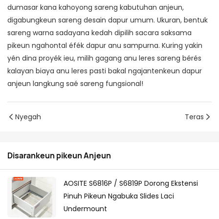
dumasar kana kahoyong sareng kabutuhan anjeun,
digabungkeun sareng desain dapur umum. Ukuran, bentuk
sareng warna sadayana kedah dipilih sacara saksama
pikeun ngahontal éfék dapur anu sampurna. Kuring yakin
yén dina proyék ieu, milih gagang anu leres sareng bérés
kalayan biaya anu leres pasti bakal ngajantenkeun dapur
anjeun langkung saé sareng fungsional!
Nyegah
Teras
Disarankeun pikeun Anjeun
AOSITE S6816P / S6819P Dorong Ekstensi
Pinuh Pikeun Ngabuka Slides Laci
Undermount