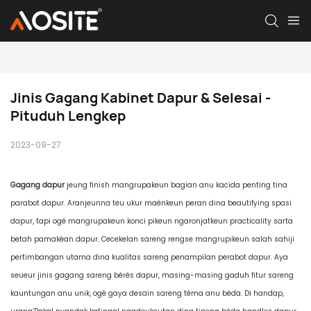
Jinis Gagang Kabinet Dapur & Selesai - 
Pituduh Lengkep
2023-09-27
Gagang dapur
jeung finish mangrupakeun bagian anu kacida penting tina
parabot dapur. Aranjeunna teu ukur maénkeun peran dina beautifying spasi
dapur, tapi ogé mangrupakeun konci pikeun ngaronjatkeun practicality sarta
betah pamakéan dapur. Cecekelan sareng rengse mangrupikeun salah sahiji
pertimbangan utama dina kualitas sareng penampilan perabot dapur. Aya
seueur jinis gagang sareng bérés dapur, masing-masing gaduh fitur sareng
kauntungan anu unik, ogé gaya desain sareng téma anu béda. Di handap,