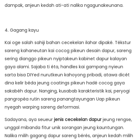
dampak, anjeun kedah ati-ati nalika ngagunakeunana.
4. Gagang kayu
Kai oge salah sahiji bahan cecekelan ilahar dipaké. Tékstur
sareng kahaneutan kai cocog pikeun desain dapur, sareng
sering dianggo pikeun nyiptakeun kabinet dapur kalayan
gaya alami. Sajaba ti éta, handles kai gampang nyieun
sarta bisa DIYed nurutkeun kahoyong pribadi, atawa dicét
dina kelir béda jeung coatings pikeun hadé cocog gaya
sakabéh dapur. Nanging, kusabab karakteristik kai, peryogi
pangropéa rutin sareng panangtayungan Uap pikeun
nyegah warping sareng deformasi.
Sadayana, aya seueur
jenis cecekelan dapur
jeung rengse,
unggal mibanda fitur unik sorangan jeung kauntungan.
Nalika milih gagang dapur sareng bérés, anjeun kedah milih