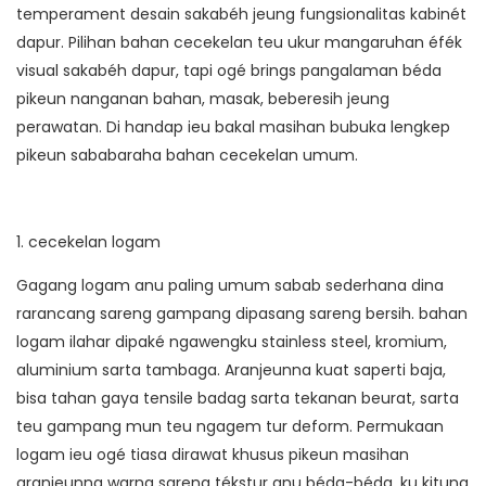
temperament desain sakabéh jeung fungsionalitas kabinét
dapur. Pilihan bahan cecekelan teu ukur mangaruhan éfék
visual sakabéh dapur, tapi ogé brings pangalaman béda
pikeun nanganan bahan, masak, beberesih jeung
perawatan. Di handap ieu bakal masihan bubuka lengkep
pikeun sababaraha bahan cecekelan umum.
1. cecekelan logam
Gagang logam anu paling umum sabab sederhana dina
rarancang sareng gampang dipasang sareng bersih. bahan
logam ilahar dipaké ngawengku stainless steel, kromium,
aluminium sarta tambaga. Aranjeunna kuat saperti baja,
bisa tahan gaya tensile badag sarta tekanan beurat, sarta
teu gampang mun teu ngagem tur deform. Permukaan
logam ieu ogé tiasa dirawat khusus pikeun masihan
aranjeunna warna sareng tékstur anu béda-béda, ku kituna