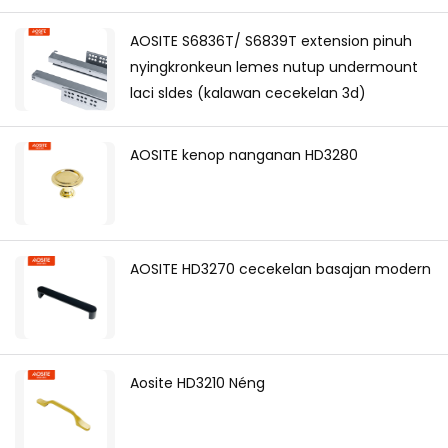
AOSITE S6836T/ S6839T extension pinuh
nyingkronkeun lemes nutup undermount
laci sldes (kalawan cecekelan 3d)
AOSITE kenop nanganan HD3280
AOSITE HD3270 cecekelan basajan modern
Aosite HD3210 Néng