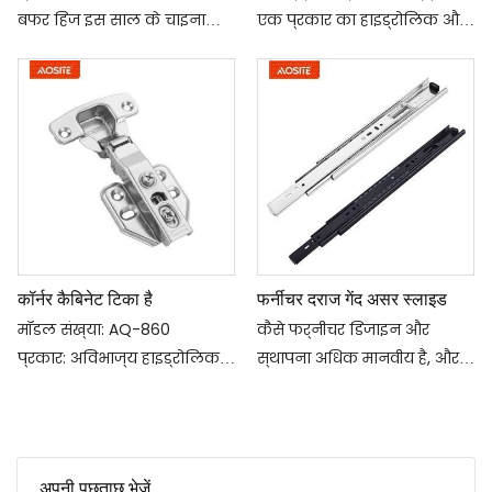
बफर हिंज इस साल के चाइना
एक प्रकार का हाइड्रोलिक और
कंस्ट्रक्शन एक्सपो (गुआंगज़ौ)
वायवीय समायोजन तत्व है। गैस
में, हमारे व्यावसायिक कर्मियों ने
वसंत संरचना गैस वसंत में एक
"जेड पीढ़ी" के 95 के बाद बड़ी
दबाव ट्यूब और पिस्टन असेंबली
संख्या में आगंतुकों का दौरा किया,
के साथ एक पिस्टन रॉड होता है।
जिसमें उपभोक्ता और गृह उद्योग
प्रेशर पाइप और पिस्टन रॉड के
में कई नए व्यवसायी शामिल थे।
बीच का कनेक्शन सही
90% से अधिक उत्तरदाताओं
कनेक्शन सुनिश्चित करता है
कॉर्नर कैबिनेट टिका है
फर्नीचर दराज गेंद असर स्लाइड
मॉडल संख्या: AQ-860
कैसे फर्नीचर डिजाइन और
प्रकार: अविभाज्य हाइड्रोलिक
स्थापना अधिक मानवीय है, और
भिगोना काज (दो तरफा)
इसका उपयोग करना अधिक
उद्घाटन कोण: 110°
सुविधाजनक है। उदाहरण के लिए
हिंज कप का डायमीटर: 35mm
दराज को लें, पिछले दराज को लंबे
दायरा: अलमारियाँ, अलमारी
समय के बाद उपयोग करना
अपनी पूछताछ भेजें