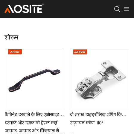
शोरूम
कैबिनेट दरवाजे के लिए एओसाइट
दो तरफा हाइड्रॉलिक डंपिंग किचन
जिंक हैंडल
कपबोर्ड डोर हिंज
दरवाज़े और दराज के हैंडल कई
उद्घाटन कोण: 110°
आकार, आकार और विन्यास में