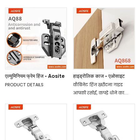
आते हैं। आप अपने मंत्रिमंडलों पर
छेद की दूरी: 48 मिमी
क्या स्थापित करना चुनते हैं,
हिंज कप का डायमीटर: 35mm
वास्तव में व्यक्तिगत पसंद और
हिंज कप की गहराई: 12mm
आपकी डिजाइन शैली पर निर्भर
करता है। एक सामंजस्यपूर्ण रूप
के लिए अपने कमरे की थीम का
मिलान करें, इसलिए यदि आप
एक आधुनिक रसोई, कैबिनेट को
सजा रहे हैं
एल्युमिनियम फ्रेम हिंज - Aosite
हाइड्रोलिक काज - एओसाइट
PRODUCT DETAILS
कैबिनेट हिंज ख़रीदना गाइड
आपकी रसोई, कपड़े धोने का
कमरा, या बाथरूम में अलमारियाँ
विभिन्न उद्देश्यों को पूरा कर
सकती हैं, यही कारण है कि काम
के लिए सही हिंज ढूंढना
महत्वपूर्ण है। आप सोच सकते हैं