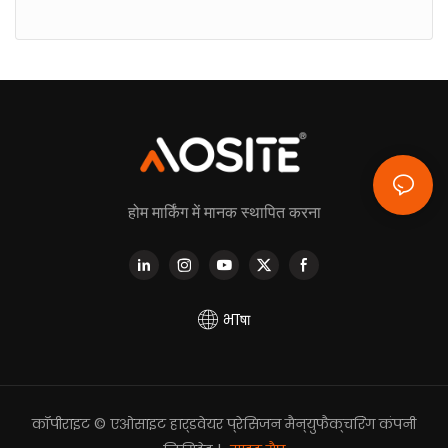
होम मार्किंग में मानक स्थापित करना
भाषा
कॉपीराइट © एओसाइट हार्डवेयर प्रेसिजन मैन्युफैक्चरिंग कंपनी