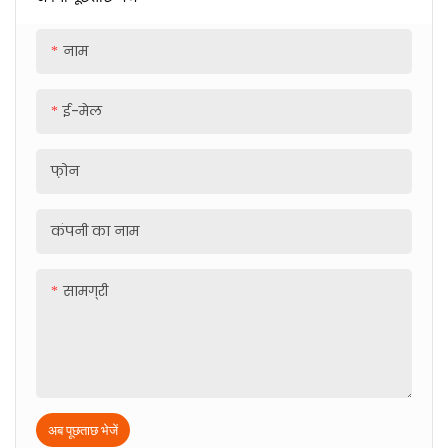
फ़िनिश: निकल प्लेटेड
आसान नहीं होगा, लेकिन अब
मुख्य सामग्री: कोल्ड रोल्ड
दराज स्लाइड रेल आमतौर पर
नाम
स्टील
दराज में स्थापित होती है, इसलिए
दराज का उपयोग अधिक होता है
ई-मेल
फ़ोन
कंपनी का नाम
सामग्री
अब पूछताछ भेजें