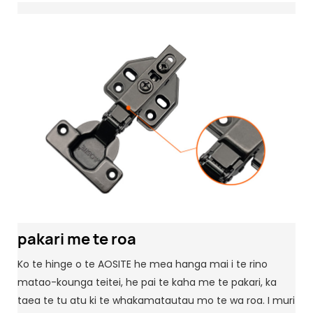
pakari me te roa
Ko te hinge o te AOSITE he mea hanga mai i te rino
matao-kounga teitei, he pai te kaha me te pakari, ka
taea te tu atu ki te whakamatautau mo te wa roa. I muri