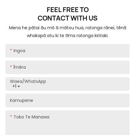
FEEL FREE TO
CONTACT
WITH US
Mena he pātai āu mō ā mātou hua, ratonga rānei, tēnā
whakapā atu ki te tīma ratonga kiritaki.
Ingoa
Īmēra
Waea/whatsApp
+1
Kamupene
Toka Te Manawa