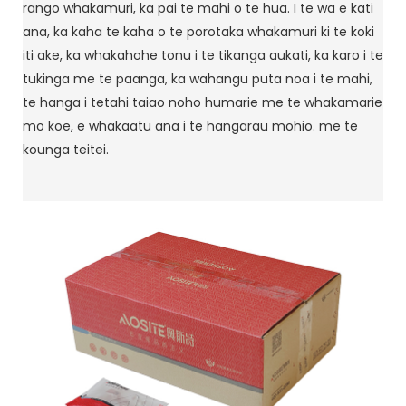
rango whakamuri, ka pai te mahi o te hua. I te wa e kati
ana, ka kaha te kaha o te porotaka whakamuri ki te koki
iti ake, ka whakahohe tonu i te tikanga aukati, ka karo i te
tukinga me te paanga, ka wahangu puta noa i te mahi,
te hanga i tetahi taiao noho humarie me te whakamarie
mo koe, e whakaatu ana i te hangarau mohio. me te
kounga teitei.