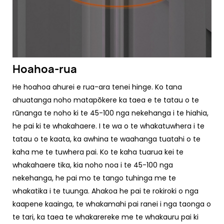
Hoahoa-rua
He hoahoa ahurei e rua-ara tenei hinge. Ko tana
ahuatanga noho matapōkere ka taea e te tatau o te
rūnanga te noho ki te 45-100 nga nekehanga i te hiahia,
he pai ki te whakahaere. I te wa o te whakatuwhera i te
tatau o te kaata, ka awhina te waahanga tuatahi o te
kaha me te tuwhera pai. Ko te kaha tuarua kei te
whakahaere tika, kia noho noa i te 45-100 nga
nekehanga, he pai mo te tango tuhinga me te
whakatika i te tuunga. Ahakoa he pai te rokiroki o nga
kaapene kaainga, te whakamahi pai ranei i nga taonga o
te tari, ka taea te whakarereke me te whakauru pai ki