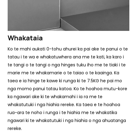
Whakataia
Ko te mahi aukati 0-tohu ahurei ka pai ake te panui o te
tatau i te wa e whakatuwhera ana me te kati, ka karo i
te tangi o te tangi o nga hinges tuku iho me te tiaki i te
marie me te whakamarie o te taiao o te kaainga. Ka
taea e ia hinge te kawe ki runga ki te 7.5KG he pai mo
nga momo panui tatau katoa. Ko te hoahoa mutu-kore
ka ngawari ake ki te whakamahi i ia ra me te
whakatutuki i nga hiahia rereke. Ka taea e te hoahoa
rua-ara te noho i runga i te hiahia me te whakatika
ngawari ki te whakatutuki i nga hiahia o nga ahuatanga
rereke.