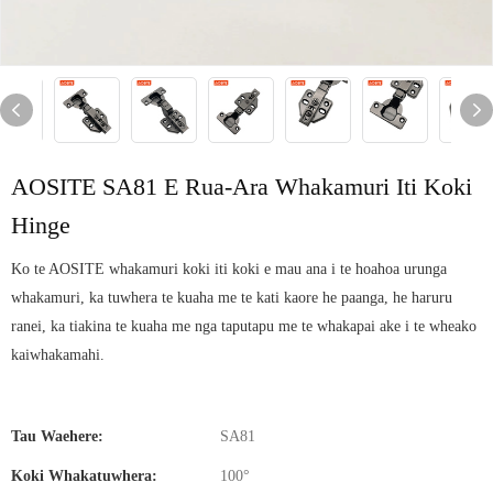
AOSITE SA81 E Rua-Ara Whakamuri Iti Koki
Hinge
Ko te AOSITE whakamuri koki iti koki e mau ana i te hoahoa urunga
whakamuri, ka tuwhera te kuaha me te kati kaore he paanga, he haruru
ranei, ka tiakina te kuaha me nga taputapu me te whakapai ake i te wheako
kaiwhakamahi.
Tau Waehere:
SA81
Koki Whakatuwhera:
100°