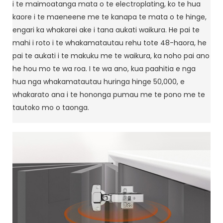
i te maimoatanga mata o te electroplating, ko te hua
kaore i te maeneene me te kanapa te mata o te hinge,
engari ka whakarei ake i tana aukati waikura. He pai te
mahi i roto i te whakamatautau rehu tote 48-haora, he
pai te aukati i te makuku me te waikura, ka noho pai ano
he hou mo te wa roa. I te wa ano, kua paahitia e nga
hua nga whakamatautau huringa hinge 50,000, e
whakarato ana i te hononga pumau me te pono me te
tautoko mo o taonga.