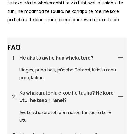
te taka. Ma te whakamahi i te waituhi-wai-a-taiao ki te
tuhi, he maamaa te tauira, he kanapa te tae, he kore
paitini me te kino, i runga i nga paerewa taiao o te ao.
FAQ
1
He aha to awhe hua wheketere?
Hinges, puna hau, pūnaha Tatami, Kiriata mau
poro, Kakau
Ka whakaratohia e koe he tauira? He kore
2
utu, he taapiri ranei?
Ae, ka whakaratohia e matou he tauira kore
utu