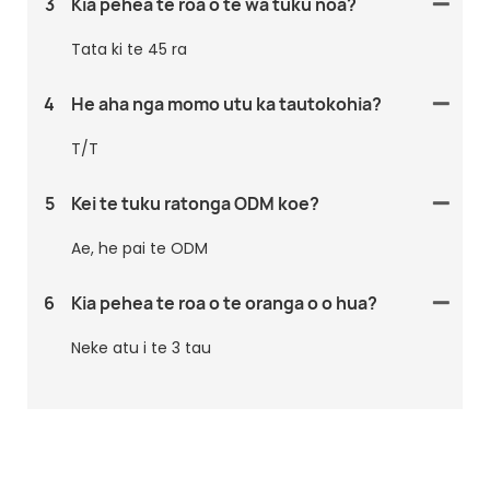
3
Kia pehea te roa o te wa tuku noa?
Tata ki te 45 ra
4
He aha nga momo utu ka tautokohia?
T/T
5
Kei te tuku ratonga ODM koe?
Ae, he pai te ODM
6
Kia pehea te roa o te oranga o o hua?
Neke atu i te 3 tau