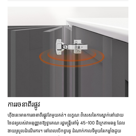
ការរចនាពីរផ្លូវ
ហ៊ីងនេះមានការរចនាពីរផ្លូវតែមួយគត់។ លក្ខណៈពិសេសនៃការស្នាក់នៅដោយ
ចៃដន្យរបស់វាអនុញ្ញាតឱ្យទ្វារគណៈរដ្ឋមន្ត្រីនៅមុំ 45-100 ដឺក្រេតាមឆន្ទៈដែល
ងាយស្រួលដំណើរការ។ នៅពេលបើកទ្វារទូ ដំណាក់កាលទីមួយនៃកម្លាំងជួយ