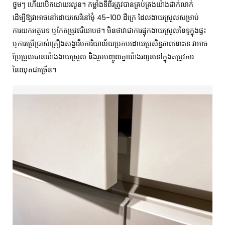
ថ្នមៗ ហើយបើកដោយរលូន។ កម្លាំងទីពីរត្រូវបានគ្រប់គ្រងយ៉ាងជាក់លាក់
ដើម្បីឱ្យវាអាចនៅដោយសេរីនៅមុំ 45-100 ដឺក្រេ ដែលងាយស្រួលសម្រាប់
ការយកអត្ថបទ ឬកែតម្រូវឥរិយាបថ។ មិនថាវាជាការផ្ទុកងាយស្រួលនៃទូក្នុងផ្ទះ
ឬការប្រើប្រាស់គ្រឿងសង្ហារឹមការិយាល័យប្រកបដោយប្រសិទ្ធភាពនោះទេ វាអាច
ប្រែប្រួលបានយ៉ាងងាយស្រួល និងរួមបញ្ចូលគ្នាយ៉ាងរលូនទៅក្នុងតម្រូវការ
នៃឈុតជាច្រើន។