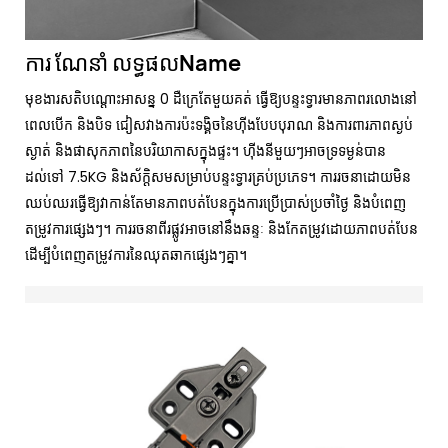
ការ ណែនាំ លទ្ធផលName
មុខងារសតិបណ្ដោះអាសន្ន 0 ដឺក្រេតែមួយគត់ ធ្វើឱ្យបន្ទះទ្វារមានភាពរលោងនៅ
ពេលបើក និងបិទ ជៀសវាងការប៉ះទង្គិចនៃហ៊ីងបែបបុរាណ និងការពារភាពស្ងប់
ស្ងាត់ និងផាសុកភាពនៃបរិយាកាសក្នុងផ្ទះ។ ហ៊ីងនីមួយៗអាចទ្រទម្ងន់បាន
ដល់ទៅ 7.5KG និងស័ក្តិសមសម្រាប់បន្ទះទ្វារគ្រប់ប្រភេទ។ ការរចនាដោយមិន
ឈប់ឈរធ្វើឱ្យវាកាន់តែមានភាពបត់បែនក្នុងការប្រើប្រាស់ប្រចាំថ្ងៃ និងបំពេញ
តម្រូវការផ្សេងៗ។ ការរចនាពីរផ្លូវអាចនៅនឹងឆន្ទៈ និងកែតម្រូវដោយភាពបត់បែន
ដើម្បីបំពេញតម្រូវការនៃឈុតឆាកផ្សេងៗគ្នា។