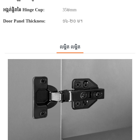
អង្កត់ផ្ចិតនៃ Hinge Cup:
35មmm
Door Panel Thickness:
១៤-២០ ម។
លម្អិត លម្អិត