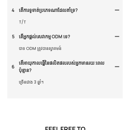
4
តើការទូទាត់ប្រភេទណាដែលគាំទ្រ?
T/T
5
តើអ្នកផ្តល់សេវាកម្ម ODM ទេ?
បាទ ODM ត្រូវបានស្វាគមន៍
តើអាយុកាលធ្នើនៃផលិតផលរបស់អ្នកមានរយៈពេល
6
ប៉ុន្មាន?
ច្រើនជាង 3 ឆ្នាំ។
FEEL FREE TO