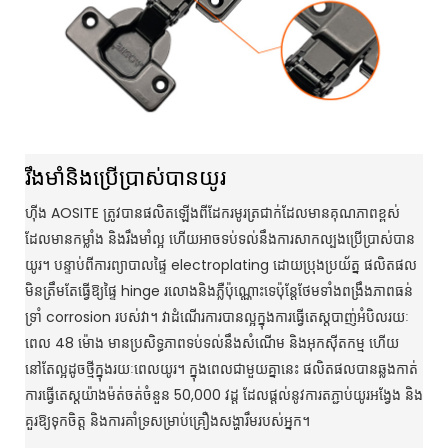
រឹងមាំនិងប្រើប្រាស់បានយូរ
ហ៊ីង AOSITE ត្រូវបានផលិតឡើងពីដែករមូរត្រជាក់ដែលមានគុណភាពខ្ពស់
ដែលមានកម្លាំង និងរឹងមាំល្អ ហើយអាចទប់ទល់នឹងការសាកល្បងប្រើប្រាស់បាន
យូរ។ បន្ទាប់ពីការព្យាបាលផ្ទៃ electroplating ដោយប្រុងប្រយ័ត្ន ផលិតផល
មិនត្រឹមតែធ្វើឱ្យផ្ទៃ hinge រលោងនិងភ្លឺប៉ុណ្ណោះទេប៉ុន្តែថែមទាំងពង្រឹងភាពធន់
ទ្រាំ corrosion របស់វា។ វាដំណើរការបានល្អក្នុងការធ្វើតេស្តបាញ់អំបិលរយៈ
ពេល 48 ម៉ោង មានប្រសិទ្ធភាពទប់ទល់នឹងសំណើម និងអុកស៊ីតកម្ម ហើយ
នៅតែល្អដូចថ្មីក្នុងរយៈពេលយូរ។ ក្នុងពេលជាមួយគ្នានេះ ផលិតផលបានឆ្លងកាត់
ការធ្វើតេស្តយ៉ាងម៉ត់ចត់ចំនួន 50,000 វដ្ត ដែលផ្តល់នូវការតភ្ជាប់យូរអង្វែង និង
គួរឱ្យទុកចិត្ត និងការគាំទ្រសម្រាប់គ្រឿងសង្ហារឹមរបស់អ្នក។