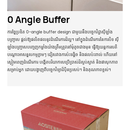
0 Angle Buffer
ការច្នៃប្រឌិត 0-angle buffer design ជាមួយនឹងបច្ចេកវិជ្ជាស៊ីឡាំង
បញ្ច្រាស ផ្តល់ឱ្យផលិតផលនូវដំណើរការដ៏ល្អ។ នៅក្នុងដំណើរការនៃការបិទ ស៊ី
ឡាំងបញ្ច្រាសបញ្ចេញកម្លាំងយ៉ាងត្រឹមត្រូវនៅមុំតូចជាងមុន ធ្វើឱ្យយន្តការសតិ
បណ្ដោះអាសន្នសកម្មភ្លាមៗ ជៀសវាងការប៉ះទង្គិច និងផលប៉ះពាល់ ហើយនៅ
ស្ងៀមពេញដំណើរការ បង្កើតបរិយាកាសប្រើប្រាស់ដ៏ស្ងប់ស្ងាត់ និងផាសុកភាព
សម្រាប់អ្នក ដោយបង្ហាញពីបច្ចេកវិទ្យាដ៏ប៉ិនប្រសប់។ និងគុណភាពខ្ពស់។