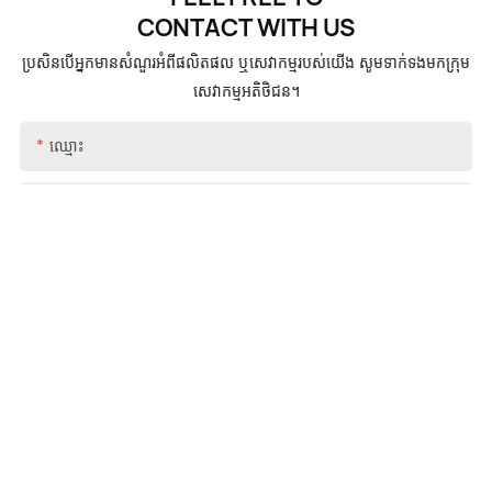
CONTACT
WITH US
ប្រសិនបើអ្នកមានសំណួរអំពីផលិតផល ឬសេវាកម្មរបស់យើង សូមទាក់ទងមកក្រុម
សេវាកម្មអតិថិជន។
ឈ្មោះ
អ៊ីមែល
ទូរស័ព្ទ/whatsApp
+1
ក្រុមហ៊ុន
ដេលបេញចិត្ដ