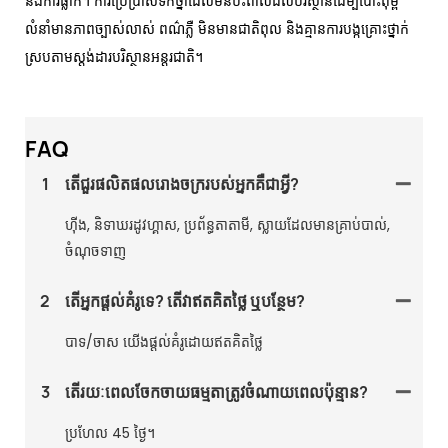
និងការធ្លាក់។ ការប្រើប្រាស់ទឹកថ្នាំដែលមិនប៉ះពាល់ដល់បរិស្ថានដើម្បីបោះពុម្ព
លំនាំមានភាពច្បាស់លាស់ ពណ៌ភ្លឺ មិនមានជាតិពុល និងគ្មានការបង្កគ្រោះថ្នាក់
ស្របតាមស្តង់ដារបរិស្ថានអន្តរជាតិ។
FAQ
1
តើជួរផលិតផលរោងចក្ររបស់អ្នកគឺជាអ្វី?
ហ៊ីង, និទាឃរដូវហ្គាស, ប្រព័ន្ធតាតាមី, ស្លាយដែលមានគ្រាប់បាល់,
ចំណុចទាញ
2
តើអ្នកផ្តល់គំរូទេ? តើវាឥតគិតថ្លៃ ឬបន្ថែម?
បាទ/ចាស យើងផ្តល់គំរូដោយឥតគិតថ្លៃ
3
តើរយៈពេលចែកចាយធម្មតាត្រូវចំណាយពេលប៉ុន្មាន?
ប្រហែល 45 ថ្ងៃ។