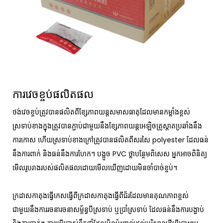
ការវេចខ្ចប់ផលិតផល
ថង់វេចខ្ចប់ត្រូវបានផលិតពីខ្សែភាពយន្តសមាសធាតុដែលមានកម្លាំងខ្ពស់
ស្រទាប់ខាងក្នុងត្រូវបានភ្ជាប់ជាមួយនឹងខ្សែភាពយន្តអេឡិចត្រូស្តាតប្រឆាំងនឹង
ការកោស ហើយស្រទាប់ខាងក្រៅត្រូវបានផលិតពីសរសៃ polyester ដែលធន់
នឹងការពាក់ និងធន់នឹងការហែក។ បង្អួច PVC ថ្លាបន្ថែមពិសេស អ្នកអាចពិនិត្យ
មើលរូបរាងរបស់ផលិតផលដោយមើលឃើញដោយមិនចាំបាច់ខ្ចប់។
ក្រដាសកាតុងធ្វើកេសធ្វើពីក្រដាសកាតុងធ្វើពីជ័រដែលមានគុណភាពខ្ពស់
ជាមួយនឹងការរចនារចនាសម្ព័ន្ធបីស្រទាប់ ឬប្រាំស្រទាប់ ដែលធន់នឹងការបង្ហាប់