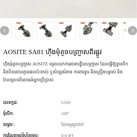
AOSITE SA81 ហ៊ីងមុំតូចបញ្ច្រាសពីរផ្លូវ
ហ៊ីងមុំតូចបញ្ច្រាស AOSITE ទទួលយកការរចនាខ្នើយបញ្ច្រាស ដែលធ្វើឱ្យទ្វារបើក
និងបិទដោយគ្មានផលប៉ះពាល់ ឬសំឡេងរំខាន ការពារទ្វារ និងគ្រឿងបន្លាស់ និង
កែលម្អបទពិសោធន៍អ្នកប្រើប្រាស់
លេខ​កូដ:
SA81
មុំបើក:
100°
សម្ភារៈ:
ដែករមូរត្រជាក់
ការលៃតម្រូវទំហំគម្រប:
0-6 ម។