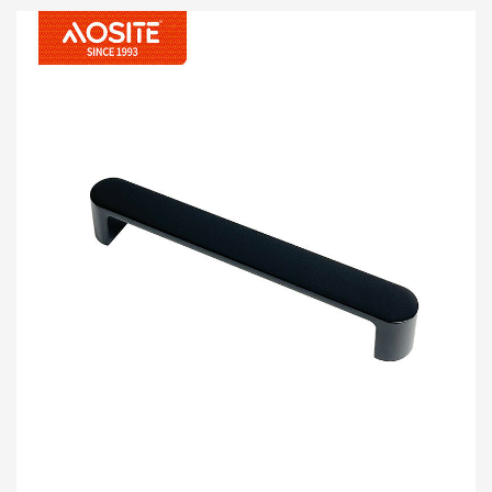
domu. Napravljena od vrhunske legure cinka za
izdržljivost, savršeno spaja funkcionalnost i estetiku