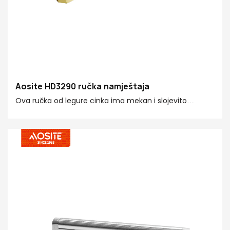
Aosite HD3290 ručka namještaja
Ova ručka od legure cinka ima mekan i slojevito
strupno luster, dodajući dodir luksuza na namještaj i
savršena je kombinacija praktičnosti i ljepote