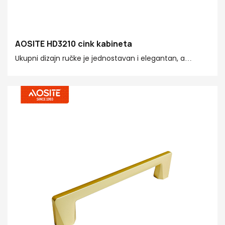
AOSITE HD3210 cink kabineta
Ukupni dizajn ručke je jednostavan i elegantan, a
kombinacija neutralne sive boje može se savršeno
integrirati u različite kućne stilove kao što su moderna
jednostavnost, lagana luksuz i industrijski stil