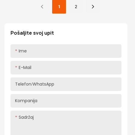
korištenje. Njegov jednostavan i praktičan dizajn čini ga
1
2
izborom ručki ormara za većinu mladih ljudi. Prvo,
Pošaljite svoj upit
Ime
E-Mail
Telefon/WhatsApp
Kompanija
Sadržaj