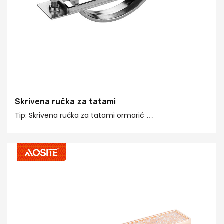
Skrivena ručka za tatami
Tip: Skrivena ručka za tatami ormarić
Glavni materijal: legura cinka
Ugao rotacije: 180°
Opseg primene: 18-25mm
Ugao rotacije: 180 stepeni
Područje primjene: Sve vrste ormara / Tatami sistem
Pakovanje: 200 kom/ karton