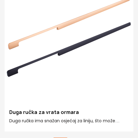
Duga ručka za vrata ormara
Duga ručka ima snažan osjećaj za liniju, što može
učiniti prostor bogatijim i zanimljivijim. Međutim, duga
ručka ima više položaja ručke i praktičnija je za