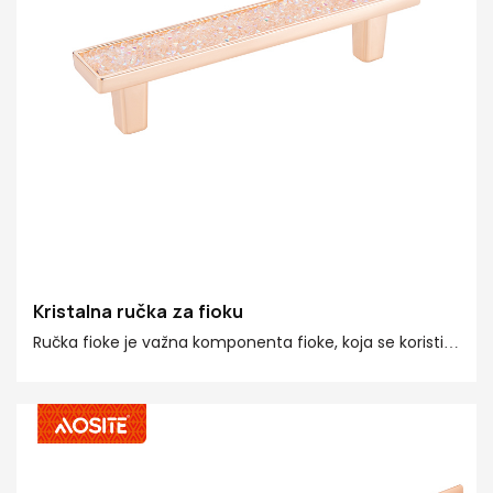
Kristalna ručka za fioku
Ručka fioke je važna komponenta fioke, koja se koristi
za postavljanje na fioku za praktično otvaranje i
zatvaranje vrata. 1. Prema materijalu: pojedinačni
metal, legura, plastika, keramika, staklo itd. 2. Prema
obliku: cevasti, trakasti, sferni i razni geometrijski oblici
itd. 3