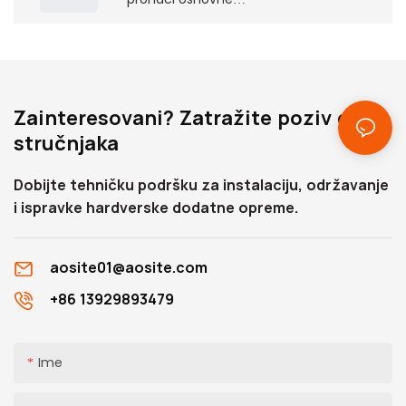
informacije o proizvodu,
uključujući neke parametre i
karakteristike, kao i
odgovarajuće dimenzije
Zainteresovani? Zatražite poziv od
ugradnje, koje će vam
stručnjaka
pomoći da ih dublje
shvatite
Dobijte tehničku podršku za instalaciju, održavanje
i ispravke hardverske dodatne opreme.
aosite01@aosite.com
+86 13929893479
Ime