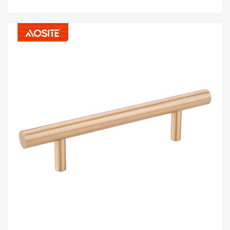
fioke usko povezan sa kvalitetom ručke fioke i da li je
fioka zgodna za upotrebu. Kako biramo ručke za fioke?
1. najbolje je izabrati ručke za fioke poznatih brendova,
kao što je AOSITE, tako da