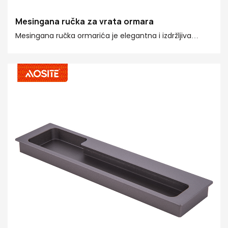
Mesingana ručka za vrata ormara
Mesingana ručka ormarića je elegantna i izdržljiva
opcija za dodavanje dašaka luksuza u vašu kuhinju ili
kupaonicu. Sa svojim toplim tonovima i čvrstim
materijalom, omogućava lak pristup odlagalištu, a
istovremeno podiže cjelokupni izgled prostorije