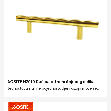
AOSITE H2010 Ručica od nehrđajućeg čelika
Jednostavan, ali ne pojednostavljeni dizajn može se
savršeno integrirati u različite stilove ukrašavanja,
dodajući izvrsne detalje i laganu luksuzu teksturu
modernom kućnom prostoru. Idealan je izbor za one