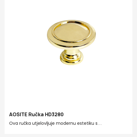
AOSITE Ručka HD3280
Ova ručka utjelovljuje modernu estetiku s
jednostavnim linijama, dodajući dašak luksuza svakom