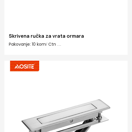
Skrivena ručka za vrata ormara
Pakovanje: 10 kom/ Ctn
Karakteristika: Jednostavna instalacija
Funkcija: Push Pull Dekoracija
Stil: elegantna klasična ručka
Paket: poli vrećica + kutija
Materijal: Aluminijum
Primjena: Ormar, Ladica, Komoda, Ormar, namještaj,
vrata, ormar
Veličina: 200*13*48
Završna obrada: oksidirana crna