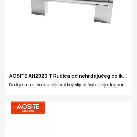
AOSITE AH2020 T Ručica od nehrđajućeg čelika
(sa legurama cinka)
Da li je to minimalistički stil koji slijedi čiste linije, lagani
luksuzni prostor koji naglašava detalje i teksturu ili
industrijski dizajn, ova ručka može biti savršeno
integrirana i postala završni dodir za poboljšanje
cjelokupnog svjetskog stila