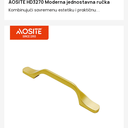
AOSITE HD3270 Moderna jednostavna ručka
Kombinujući savremenu estetiku i praktičnu
funkcionalnost, pogodan je za razne ormariće i ladice,
dodajući decentne, ali luksuzne detalje vašem
životnom prostoru.