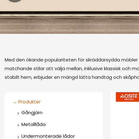
Med den ökande populariteten för skräddarsydda möble
matchande stilar att välja mellan, inklusive klassisk och m
stabilt hem, erbjuder en mängd lätta handtag och skåphand
Produkter
Gångjärn
Envägsgångjärn
Metalllåda
Tvåvägs gångjärn
Smal lådlåda
Undermonterade lådor