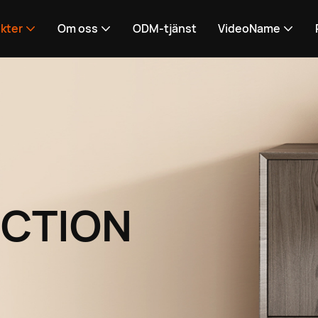
kter
Om oss
ODM-tjänst
VideoName
ECTION