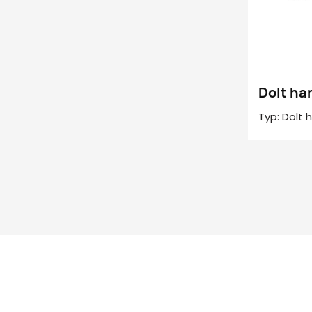
Dolt ha
Typ: Dolt
Huvudmater
Rotations 
Användni
Rotationsv
Användnin
skåp / Ta
Förpacknin