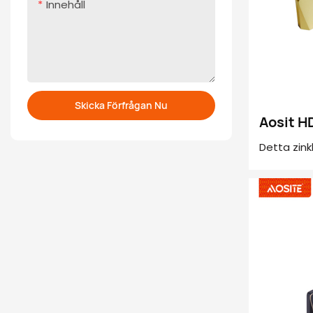
Innehåll
Skicka Förfrågan Nu
Aosit 
Detta zin
mjuk och s
elektroplä
en touch a
perfekt ko
skönhet