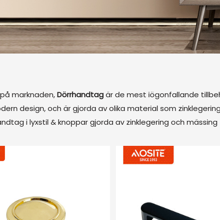
r på marknaden,
Dörrhandtag
är de mest iögonfallande tillbeh
odern design, och är gjorda av olika material som zinklegerin
tag i lyxstil & knoppar gjorda av zinklegering och mässing f