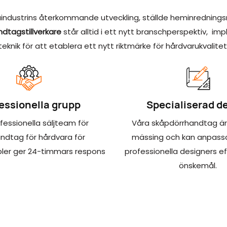
uindustrins återkommande utveckling, ställde heminredning
ndtagstillverkare
står alltid i ett nytt branschperspektiv, 
teknik för att etablera ett nytt riktmärke för hårdvarukvalitet
essionella grupp
Specialiserad d
fessionella säljteam för
Våra skåpdörrhandtag är
ndtag för hårdvara för
mässing och kan anpass
er ger 24-timmars respons
professionella designers e
önskemål.