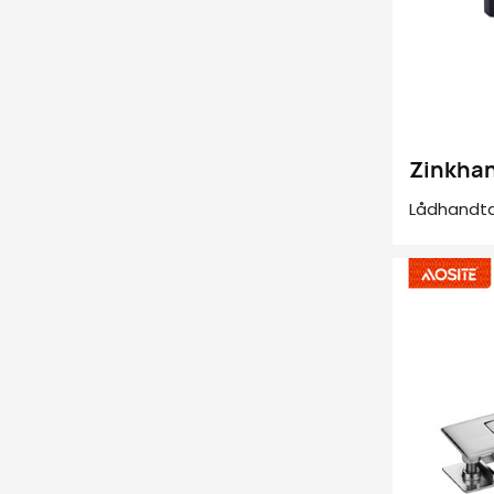
Zinkhan
Lådhandtag
lådan, så 
handtag är
kvalitete
lådan är 
väljer vi 
välja låd
som AOSITE