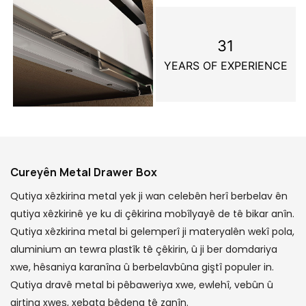
31
YEARS OF EXPERIENCE
Cureyên Metal Drawer Box
Qutiya xêzkirina metal yek ji wan celebên herî berbelav ên
qutiya xêzkirinê ye ku di çêkirina mobîlyayê de tê bikar anîn.
Qutiya xêzkirina metal bi gelemperî ji materyalên wekî pola,
aluminium an tewra plastîk tê çêkirin, û ji ber domdariya
xwe, hêsaniya karanîna û berbelavbûna giştî populer in.
Qutiya dravê metal bi pêbaweriya xwe, ewlehî, vebûn û
girtina xweş, xebata bêdeng tê zanîn.