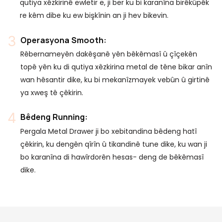
qutiya xêzkirinê ewletir e, ji ber ku bi karanîna birêkûpêk
re kêm dibe ku ew bişkînin an ji hev bikevin.
Operasyona Smooth:
Rêbernameyên dakêşanê yên bêkêmasî û çîçekên
topê yên ku di qutiya xêzkirina metal de têne bikar anîn
wan hêsantir dike, ku bi mekanîzmayek vebûn û girtinê
ya xweş tê çêkirin.
Bêdeng Running:
Pergala Metal Drawer ji bo xebitandina bêdeng hatî
çêkirin, ku dengên qîrîn û tikandinê tune dike, ku wan ji
bo karanîna di hawîrdorên hesas- deng de bêkêmasî
dike.