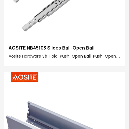
AOSITE NB45103 Slides Ball-Open Ball
Aosite Hardware Sê-Fold-Push-Open Ball-Push-Open Bi
sêwirana xwe ya herî kêm, birêkûpêk û mekanîzmayên
hişmend ên veşartî, ew ji bo kesên ku jiyanek kalîteyê
dimeşîne, ezmûnek bi hêsanî xweşikî vedibêje