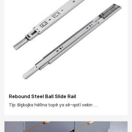
Rebound Steel Ball Slide Rail
Tîp: Bişkojka hêlîna topê ya sê-qatî vekin
Kapasîteya barkirinê: 45 kg
Mezinahiya bijartî: 250mm-600 mm
Xala sazkirinê: 12.7±0,2 mm