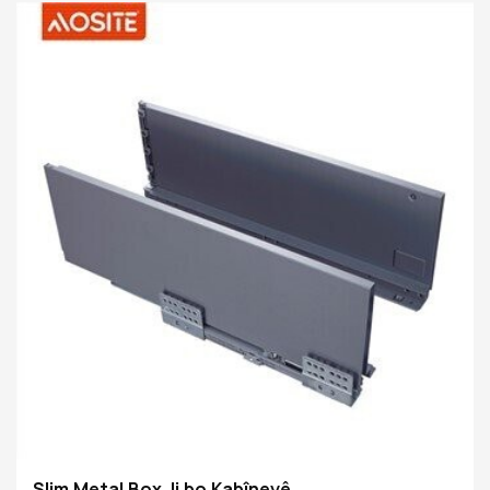
vekirî û nêzîk bibe rîtualek xweşik, û bila her parçeyek
cîhê hestek aram û hêzê bide
Slim Metal Box Ji bo Kabîneyê