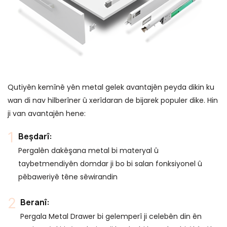
Qutiyên kemînê yên metal gelek avantajên peyda dikin ku
wan di nav hilberîner û xerîdaran de bijarek populer dike. Hin
ji van avantajên hene:
Beşdarî:
Pergalên dakêşana metal bi materyal û
taybetmendiyên domdar ji bo bi salan fonksiyonel û
pêbaweriyê têne sêwirandin
Beranî:
Pergala Metal Drawer bi gelemperî ji celebên din ên