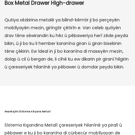
Box Metal Drawer High-drawer
Qutiya xêzkirina metalê ya bilind-kêmtir ji bo perçeyên
mobîlyayên mezin, girîngtir çêtirîn e. Van celeb qutiyên
drav têne sêwirandin ku hêz û pêbaweriya herî zêde peyda
bikin, û ji bo ku li hember karanîna giran û giran bisekinin
têne çêkirin. Ew îdeal in ji bo karanîna di maseyên mezin,
dolap û cil û bergan de, li cihê ku ew dikarin pir giranî hilgirin
û çareseriyek hilanînê ya pêbawer û domdar peyda bikin.
Awantajên Sîstema Kêşana Metalî
Sîstema Kışandina Metalî çareseriyek hilanînê ya piralî û
pêbawer e ku ji bo karanîna di cûrbecûr mobîlyayan de