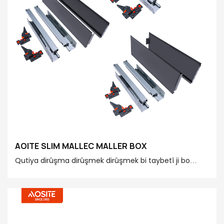
AOITE SLIM MALLEC MALLER BOX
Qutiya dirûşma dirûşmek dirûşmek bi taybetî ji bo
mobîlyayên nûjen tête çêkirin. Dîtina hêsan ji bo
şêwazên cihêreng e û sazkirinê hêsan e, çêkirina
hilanînê bêtir bikêrhatî û mala we bêtir safî kirin!