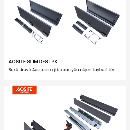
AOSITE SLIM DESTPK
Boxê dravê Aositeslim ji bo xaniyên nûjen taybetî têne
çêkirin. Daxuyaniya wê ya dirûşm û hêsan dikare bi
hêsanî li stûnên cihêreng ên cihan werete kirin