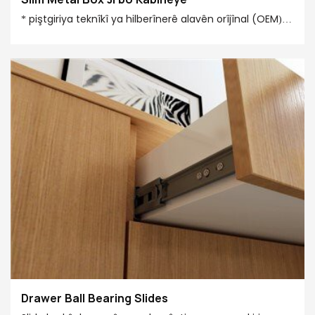
* piştgiriya teknîkî ya hilberînerê alavên orîjînal (OEM) *
ceribandina spreya xwêyê ya 48 demjimêran *
ceribandina vekirin û girtinê ya 50000 caran *
kapasîteya hilberîna mehane 6000000 perçe *
tamponê 4-6 saniye Cure û mezinahiya kişandina
siwarbûnê Bilindahiya pişta T-UP11 / H: 86 mm
Bilindahiya pişta T-UP11 / H: 118 mm Pişta T-UP11...
Drawer Ball Bearing Slides