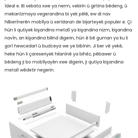
îdeal e. Bi xebata xwe ya nerm, vekirin û girtina bêdeng, û
mekanîzmaya vegerandina bi yek pêlê, ew di nav
hilberînerên mobîlya û xerîdaran de bijarteyek populer e. Çi
hûn li qutiyek kişandina metalî ya kişandina nizm, kişandina
navîn, an kişandina bilind digerin, hûn ê bê guman ya ku li
gorî hewcedarî û budceya we ye bibînin. Ji ber vê yekê,
heke hûn li çareseriyek hilanînê ya bihêz, pêbawer û
bêdeng ji bo mobîlyayên xwe digerin, ji qutiya kişandina
metalî wêdetir negerin.