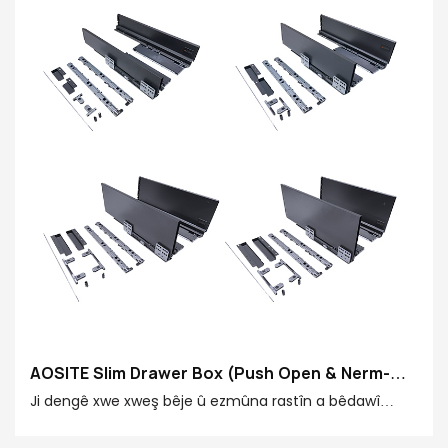
AOSITE Slim Drawer Box (Push Open & Nerm-
Girtin)
Ji dengê xwe xweş bêje û ezmûna rastîn a bêdawî
tecrûbir bikin. Aosite Slim Drawer (Push Open