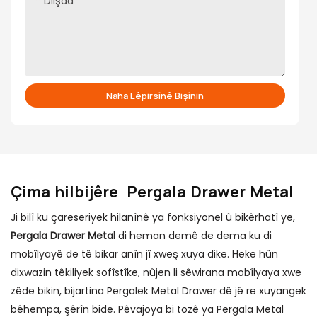
Dilşad
Naha Lêpirsînê Bişînin
Çima hilbijêre
Pergala Drawer Metal
Ji bilî ku çareseriyek hilanînê ya fonksiyonel û bikêrhatî ye,
Pergala Drawer Metal
di heman demê de dema ku di
mobîlyayê de tê bikar anîn jî xweş xuya dike. Heke hûn
dixwazin têkiliyek sofîstîke, nûjen li sêwirana mobîlyaya xwe
zêde bikin, bijartina Pergalek Metal Drawer dê jê re xuyangek
bêhempa, şêrîn bide. Pêvajoya bi tozê ya Pergala Metal