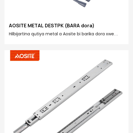
AOSITE METAL DESTPK (BARA dora)
Hilbijartina qutiya metal a Aosite bi barika dora xwe
hilbijêrin da ku kabîneyên xwe bi kalîteya bilind û nirxa
pratîkî vegirtin! Aosite Hardware standardên
standardên hişkker ên bi kargêrên mêtîner û
endezyariya rastîn red dike