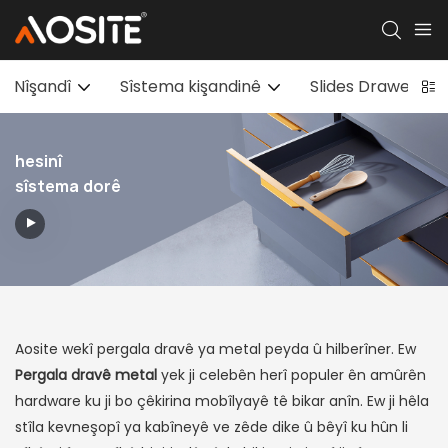
Nîşandî
Sîstema kişandinê
Slides Drawer U
hesinî
sîstema dorê
Aosite wekî pergala dravê ya metal peyda û hilberîner. Ew
Pergala dravê metal
yek ji celebên herî populer ên amûrên
hardware ku ji bo çêkirina mobîlyayê tê bikar anîn. Ew ji hêla
stîla kevneşopî ya kabîneyê ve zêde dike û bêyî ku hûn li