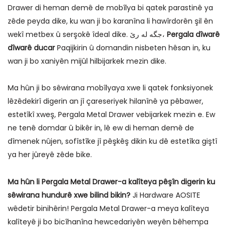
Drawer di heman demê de mobîlya bi qatek parastinê ya
zêde peyda dike, ku wan ji bo karanîna li hawîrdorên şil ên
wekî metbex û serşokê îdeal dike. جگه له رێ،
Pergala dîwarê
dîwarê ducar
Paqijkirin û domandin nisbeten hêsan in, ku
wan ji bo xaniyên mijûl hilbijarkek mezin dike.
Ma hûn ji bo sêwirana mobîlyaya xwe li qatek fonksiyonek
lêzêdekirî digerin an jî çareseriyek hilanînê ya pêbawer,
estetîkî xweş, Pergala Metal Drawer vebijarkek mezin e. Ew
ne tenê domdar û bikêr in, lê ew di heman demê de
dîmenek nûjen, sofîstîke jî pêşkêş dikin ku dê estetîka giştî
ya her jûreyê zêde bike.
Ma hûn li Pergala Metal Drawer-a kalîteya pêşîn digerin ku
sêwirana hundurê xwe bilind bikin?
Ji Hardware AOSITE
wêdetir binihêrin! Pergala Metal Drawer-a meya kalîteya
kalîteyê ji bo bicîhanîna hewcedariyên weyên bêhempa