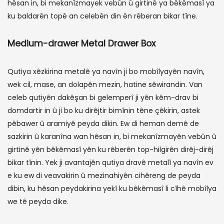
hêsan in, bi mekanîzmayek vebûn û girtinê ya bêkêmasî ya
ku baldarên topê an celebên din ên rêberan bikar tîne.
Medium-drawer Metal Drawer Box
Qutiya xêzkirina metalê ya navîn ji bo mobîlyayên navîn,
wek cil, mase, an dolapên mezin, hatine sêwirandin. Van
celeb qutiyên dakêşan bi gelemperî ji yên kêm-drav bi
domdartir in û ji bo ku dirêjtir bimînin têne çêkirin, astek
pêbawer û aramiyê peyda dikin. Ew di heman demê de
sazkirin û karanîna wan hêsan in, bi mekanîzmayên vebûn û
girtinê yên bêkêmasî yên ku rêberên top-hilgirên dirêj-dirêj
bikar tînin. Yek ji avantajên qutiya dravê metalî ya navîn ev
e ku ew di veavakirin û mezinahiyên cihêreng de peyda
dibin, ku hêsan peydakirina yekî ku bêkêmasî li cîhê mobîlya
we tê peyda dike.