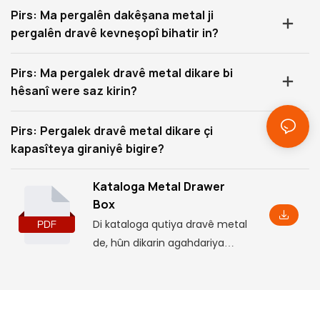
Pirs: Ma pergalên dakêşana metal ji
pergalên dravê kevneşopî bihatir in?
Pirs: Ma pergalek dravê metal dikare bi
hêsanî were saz kirin?
Pirs: Pergalek dravê metal dikare çi
kapasîteya giraniyê bigire?
Kataloga Metal Drawer
Box
Di kataloga qutiya dravê metal
de, hûn dikarin agahdariya
hilberê ya bingehîn, tevî hin
pîvan û taybetmendiyên, û her
weha pîvanên sazkirinê yên
têkildar, bibînin, ku dê ji we re