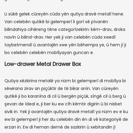
Li sûkê gelek cûreyên cûda yên qutiya dravê metalî hene.
Van celebên qutikê bi gelemperî li gorî sê pîvanên
bilindahiya cihêreng têne categorîzekirin: kêm-drav, droka
navîn û bilind-drav. Her yek ji van celebên cûda xwedî
taybetmendî û avantajên xwe yên bêhempa ye, û hem jî ji
bo celebên celebên mobîlyayan guncan e.
Low-drawer Metal Drawer Box
Qutiya xêzkirina metalê ya nizm bi gelemperî di mobîlya bi
sêwirana zirav an piçûktir de tê bikar anîn. Van cûreyên
qutikê ji bo karanîna di cil û bergên piçûk, sîngê cil û berg û
şevan de îdeal e, ji ber ku ew cîh kêmtir digirin û bi nisbet
sivik in. Yek ji avantajên qutiya dravê metalî ya nizm ev e ku
ew bi gelemperî ji her du celebên din ên di vê kategoriyê de
erzan in. Ew di heman demê de sazkirin û xebitandin jî