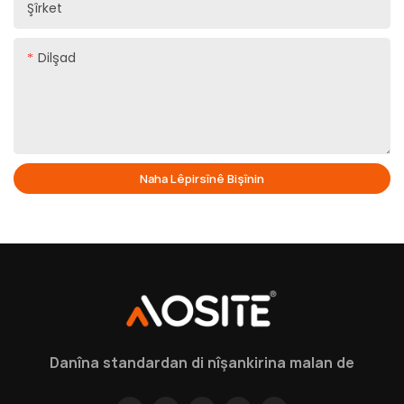
Şîrket
Dilşad
Naha Lêpirsînê Bişînin
Danîna standardan di nîşankirina malan de