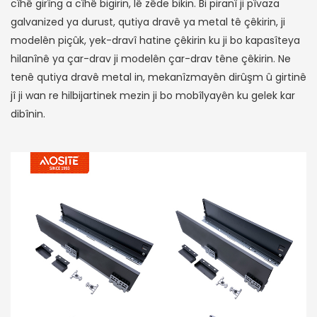
cîhê girîng a cîhê bigirin, lê zêde bikin. Bi piranî ji pîvaza
galvanized ya durust, qutiya dravê ya metal tê çêkirin, ji
modelên piçûk, yek-dravî hatine çêkirin ku ji bo kapasîteya
hilanînê ya çar-drav ji modelên çar-drav têne çêkirin. Ne
tenê qutiya dravê metal in, mekanîzmayên dirûşm û girtinê
jî ji wan re hilbijartinek mezin ji bo mobîlyayên ku gelek kar
dibînin.