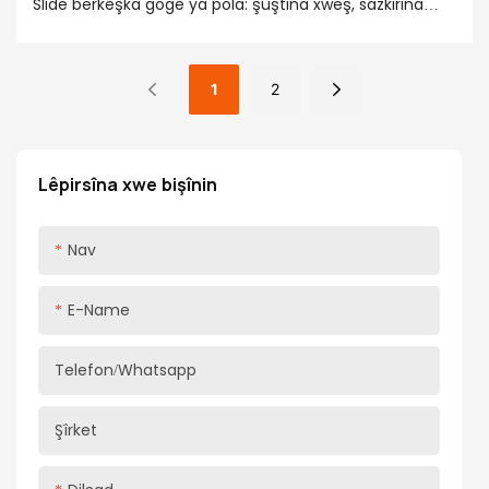
Slide berkêşka gogê ya pola: şûştina xweş, sazkirina
hêsan, pir domdar. Rêya slide ya topa pola di bingeh de
rêgezek sêwirana metalî ya sê beşan e, ku dikare
rasterast li ser plakaya kêlekê were saz kirin an jî têxe
1
2
nav hêlîna plakaya kêleka berxê. Sazkirin nisbeten sade
ye
Lêpirsîna xwe bişînin
Nav
E-Name
Telefon/whatsapp
Şîrket