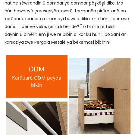
hatine sêwirandin û domdariya domdar pêşkêşî dike. Ma
hûn hewceyê çareseriyên xwerû, fermanên pirfirotanê an
karûbarê xerîdar a nimûneyî hewce dikin, me hûn li ber xwe
dane. Ji ber vê yekê, çima li bendê? Îro bi me re têkilî
daynin û bihêlin em ji we re bibin alîkar ku hûn ji bo xanî an
karsaziya xwe Pergala Metalê ya bêkêmasî bibînin!
ODM
Karûbarê ODM peyda
bikin