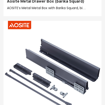
Aosite Metal Drawer Box (barika Squard)
AOSITE's Metal Metal Box with Barika Squard, bi
performansa bêkêmasî û sêwirana bêkêmasî, ji bo
hilanîna xaniyê we ezmûnek nûvekirinek nû vedibêje. Bi
kalîteya hêja û sêwirana fikirîn, ew estetîkên hilanîna
malê red dike û ji bo we beşek nû ya jiyanek hêsan û
rehet vedike