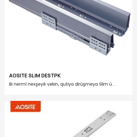
AOSITE SLIM DESTPK
Bi nermî nexşeyê vekin, qutiya dirûşmeya Slim û
bêdeng e, û cîhaza buçdêrê ya çêkirî her girtina nerm
û bêdeng dike. Fourar Sêwiranên Dirêjiyê bikaranîna
hişmendî ya her parçeyek cîhê ji bo ku hilanînê bikar
bînin. Steel galvanized pir durust e, ku ji bo xaniyê
hezkirin û parastina we heye