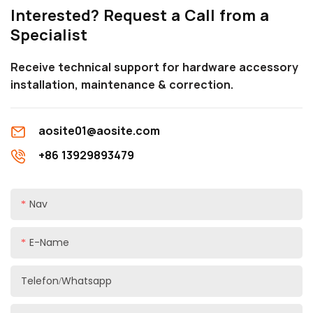
Interested? Request a Call from a
bibe alîkar ku hûn wê bi kûrahî
Specialist
fam bikin.
Receive technical support for hardware accessory
installation, maintenance & correction.
aosite01@aosite.com
+86 13929893479
Nav
E-Name
Telefon/whatsapp