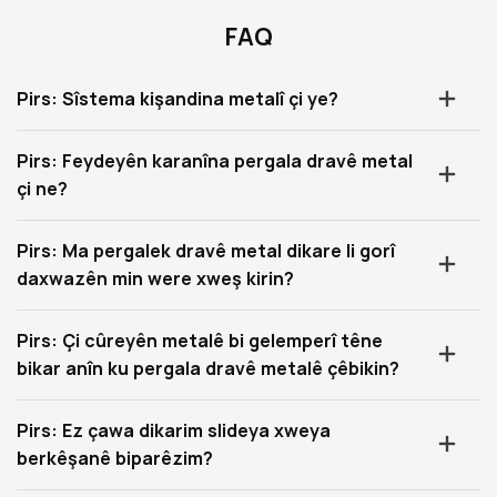
FAQ
Pirs: Sîstema kişandina metalî çi ye?
Pirs: Feydeyên karanîna pergala dravê metal
çi ne?
Pirs: Ma pergalek dravê metal dikare li gorî
daxwazên min were xweş kirin?
Pirs: Çi cûreyên metalê bi gelemperî têne
bikar anîn ku pergala dravê metalê çêbikin?
Pirs: Ez çawa dikarim slideya xweya
berkêşanê biparêzim?