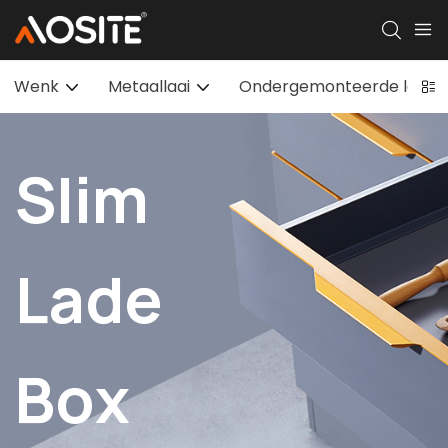
Wenk
Metaallaai
Ondergemonteerde laaisk
Slim
Lade
Box