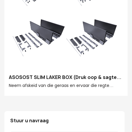
ASOSOST SLIM LAKER BOX (Druk oop & sagte
sluiting)
Neem afskeid van die geraas en ervaar die regte
syagtige berging. Die ASOSTE SLIM-LAKERBOX (PUSH
OPEN & sagte sluiting) het 'n ingebou
Stuur u navraag