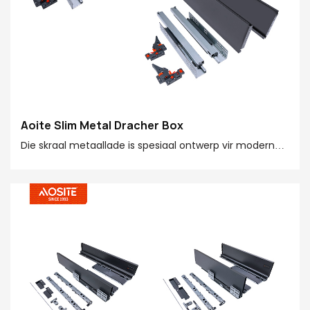
Aoite Slim Metal Dracher Box
Die skraal metaallade is spesiaal ontwerp vir moderne
meubels. Die eenvoudige voorkoms is geskik vir
verskillende style en is maklik om te installeer, wat die
berging doeltreffender maak en u huis verfyn meer!