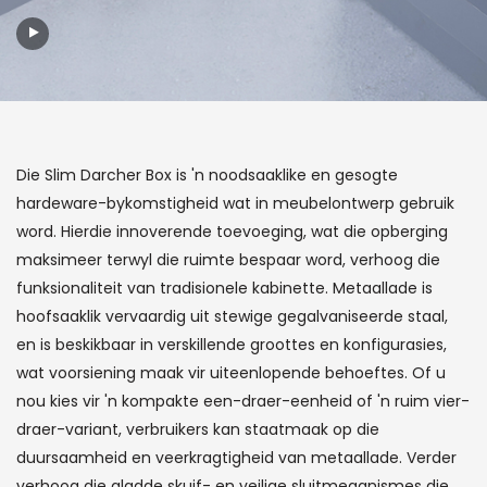
Die Slim Darcher Box is 'n noodsaaklike en gesogte
hardeware-bykomstigheid wat in meubelontwerp gebruik
word. Hierdie innoverende toevoeging, wat die opberging
maksimeer terwyl die ruimte bespaar word, verhoog die
funksionaliteit van tradisionele kabinette. Metaallade is
hoofsaaklik vervaardig uit stewige gegalvaniseerde staal,
en is beskikbaar in verskillende groottes en konfigurasies,
wat voorsiening maak vir uiteenlopende behoeftes. Of u
nou kies vir 'n kompakte een-draer-eenheid of 'n ruim vier-
draer-variant, verbruikers kan staatmaak op die
duursaamheid en veerkragtigheid van metaallade. Verder
verhoog die gladde skuif- en veilige sluitmeganismes die