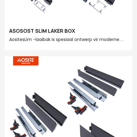
ASOSOST SLIM LAKER BOX
AositesLim -laaibak is spesiaal ontwerp vir moderne
huise. Die skraal en eenvoudige vorm kan maklik in
verskillende style van ruimtes geïntegreer word, wat
aan u persoonlike opbergingsbehoeftes vir verskillende
ruimtes voldoen en die kwaliteit van u huis met
pragtige besonderhede verbeter