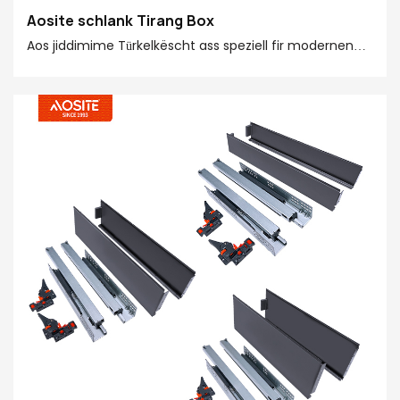
Aosite schlank Tirang Box
Aos jiddimime Türkelkëscht ass speziell fir modernen
Haiser entworf. Seng schlank an eng einfach Form
kënnen liicht a verschidde Stiler vun de Plazen
integréiert ginn, trefft Är personaliséierter Späichere fir
verschidden Plazen ze verbesseren an d'Qualitéit vun
Ärem Heem ze verbesseren