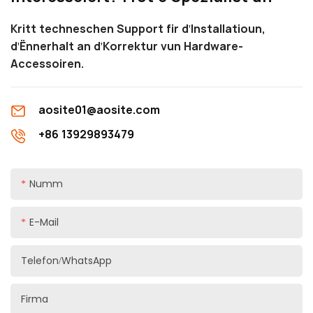
Kritt techneschen Support fir d'Installatioun,
d'Ënnerhalt an d'Korrektur vun Hardware-
Accessoiren.
aosite01@aosite.com
+86 13929893479
Numm
E-Mail
Telefon/WhatsApp
Firma