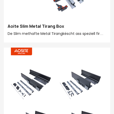
Aoite Slim Metal Tirang Box
De Slim methafte Metal Tirangkëscht ass speziell fir
modern Miwwelen entworf. Schued datt d'einfachsten
Erfolleg gëeegent fir verschidde Stockel gëlt an
einfach dout et nach méi effizient an Äre Heem méi
effizin an Är Heem ze maachen!