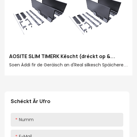
AOSITE SLIM TIMERK Këscht (dréckt op &
Softgeschoss)
Soen Äddi fir de Geräisch an d'Real silkesch Späichere
erliewen. Den Aowite Slim Tirang Box (dréckt op.
Schéckt Är Ufro
Numm
E-Mail