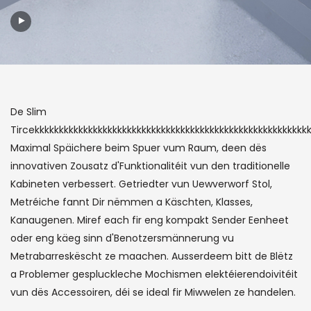
De Slim
Tircekkkkkkkkkkkkkkkkkkkkkkkkkkkkkkkkkkkkkkkkkkkkkkkkkkkkkkkk
Maximal Späichere beim Spuer vum Raum, deen dës
innovativen Zousatz d'Funktionalitéit vun den traditionelle
Kabineten verbessert. Getriedter vun Uewverworf Stol,
Metréiche fannt Dir nëmmen a Käschten, Klasses,
Kanaugenen. Miref each fir eng kompakt Sender Eenheet
oder eng käeg sinn d'Benotzersmännerung vu
Metrabarreskëscht ze maachen. Ausserdeem bitt de Blëtz
a Problemer gespluckleche Mochismen elektéierendoivitéit
vun dës Accessoiren, déi se ideal fir Miwwelen ze handelen.