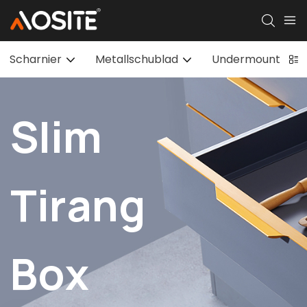
Scharnier
Metallschublad
Undermount Tira
Slim
Tirang
Box