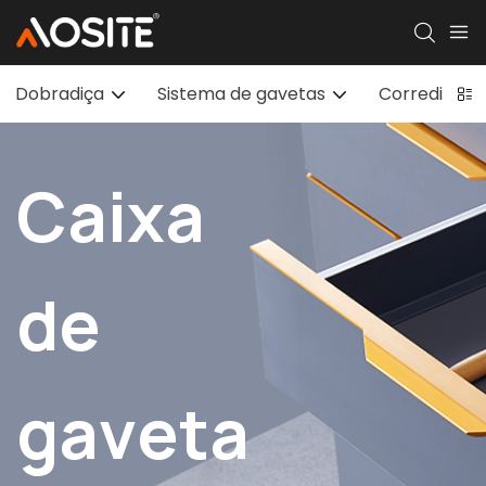
Dobradiça
Sistema de gavetas
Corrediças 
Caixa
de
gaveta