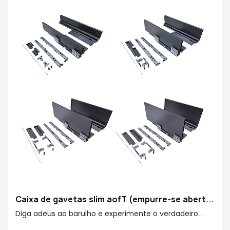
Caixa de gavetas slim aofT (empurre-se aberta
& fechado suave)
Diga adeus ao barulho e experimente o verdadeiro
armazenamento sedoso. A caixa de gavetas slim do